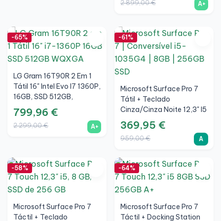
2 899,00 €
A+
-65%
-61%
LG Gram 16T90R 2 Em 1
Tátil 16" Intel Evo I7 1360P,
Microsoft Surface Pro 7
16GB, SSD 512GB,
Tátil + Teclado
WQXGA, Preto, A+
Cinza/Cinza Noite 12,3" I5
799,96 €
1035G4, 8GB, SSD
369,95 €
2 299,00 €
A+
256GB, 3K, A
959,00 €
A
-58%
-64%
Microsoft Surface Pro 7
Microsoft Surface Pro 7
Táctil + Teclado
Táctil + Docking Station