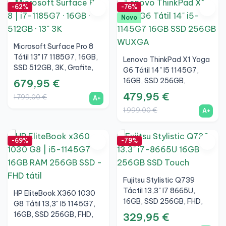
-62%
-76%
Novo
Microsoft Surface Pro 8
Tátil 13" I7 1185G7, 16GB,
Lenovo ThinkPad X1 Yoga
SSD 512GB, 3K, Grafite,
G6 Tátil 14" I5 1145G7,
A+
16GB, SSD 256GB,
679,95 €
WUXGA, A+
479,95 €
1 799,00 €
A+
1 999,00 €
A+
-69%
-79%
Fujitsu Stylistic Q739
Táctil 13,3" I7 8665U,
HP EliteBook X360 1030
16GB, SSD 256GB, FHD,
G8 Tátil 13,3" I5 1145G7,
A+
16GB, SSD 256GB, FHD,
329,95 €
A+