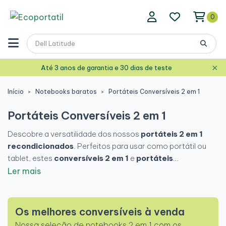
0
×
Até 3 anos de garantia e 30 dias de teste
Início
Notebooks baratos
Portáteis Conversíveis 2 em 1
Portáteis Conversíveis 2 em 1
Descobre a versatilidade dos nossos
portáteis 2 em 1
recondicionados
. Perfeitos para usar como portátil ou
tablet, estes
conversíveis 2 em 1
e
portáteis
conversíveis com ecrã tátil
oferecem máxima
Ler mais
flexibilidade. Qualidade recondicionada para desempenho
excecional e poupança garantida!
Os melhores conversíveis à venda
Nossa seleção de notebooks 2 em 1 com os