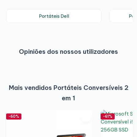
Portáteis Dell
Por
Opiniões dos nossos utilizadores
Mais vendidos Portáteis Conversíveis 2
em 1
-60%
-61%