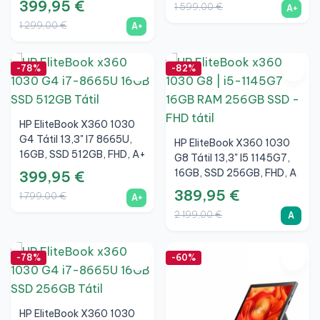
399,95 €
1 599,00 €
A+
1 299,00 €
A+
-78%
-82%
HP EliteBook X360 1030
G4 Tátil 13,3" I7 8665U,
HP EliteBook X360 1030
16GB, SSD 512GB, FHD, A+
G8 Tátil 13,3" I5 1145G7,
16GB, SSD 256GB, FHD, A
399,95 €
389,95 €
1 799,00 €
A+
2 199,00 €
A
-78%
-60%
HP EliteBook X360 1030