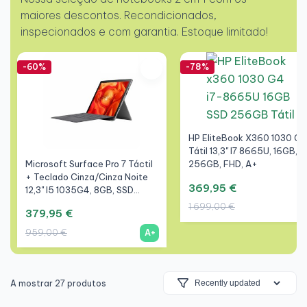
maiores descontos. Recondicionados,
inspecionados e com garantia. Estoque limitado!
-60%
-78%
HP EliteBook X360 1030 G4
Tátil 13,3" I7 8665U, 16GB, 
Microsoft Surface Pro 7 Táctil
256GB, FHD, A+
+ Teclado Cinza/Cinza Noite
369,95 €
12,3" I5 1035G4, 8GB, SSD
256GB, 3K, A+
1 699,00 €
379,95 €
959,00 €
A+
A mostrar 27 produtos