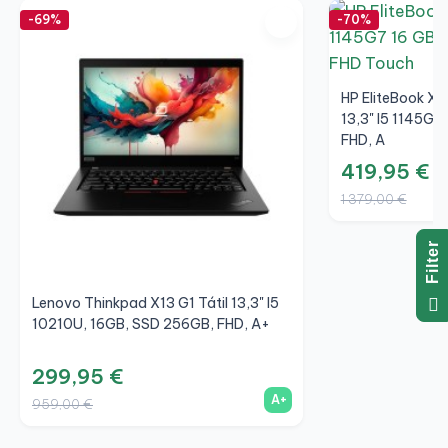
-69%
-70%
HP EliteBook X3
13,3" I5 1145G7
FHD, A
419,95 €
1 379,00 €
R
F
I
L
T
E
Lenovo Thinkpad X13 G1 Tátil 13,3" I5
10210U, 16GB, SSD 256GB, FHD, A+
299,95 €
A+
959,00 €