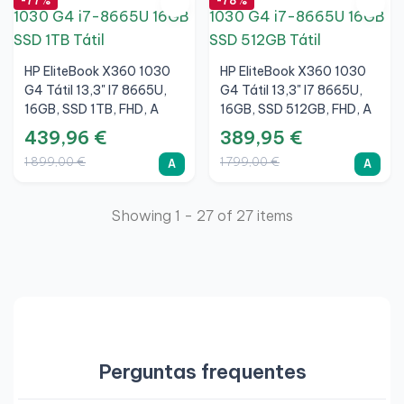
-77%
-78%
HP EliteBook X360 1030
HP EliteBook X360 1030
G4 Tátil 13,3" I7 8665U,
G4 Tátil 13,3" I7 8665U,
16GB, SSD 1TB, FHD, A
16GB, SSD 512GB, FHD, A
010726
439,96 €
389,95 €
1 899,00 €
1 799,00 €
A
A
Showing 1 - 27 of 27 items
Perguntas frequentes