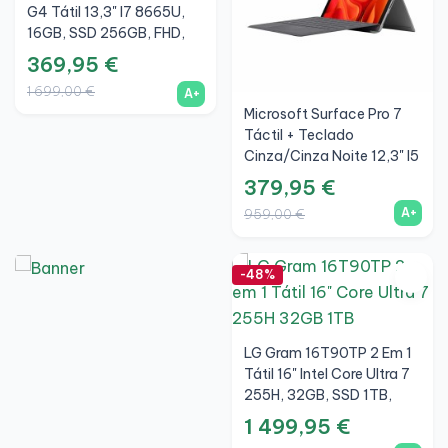
G4 Tátil 13,3" I7 8665U,
16GB, SSD 256GB, FHD,
A+
369,95 €
1 699,00 €
A+
Microsoft Surface Pro 7
Táctil + Teclado
Cinza/Cinza Noite 12,3" I5
1035G4, 8GB, SSD
379,95 €
256GB, 3K, A+
A+
959,00 €
-48%
LG Gram 16T90TP 2 Em 1
Tátil 16" Intel Core Ultra 7
255H, 32GB, SSD 1TB,
WQXGA+, Preto, A+
1 499,95 €