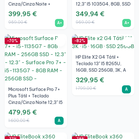
Cinza/Cinza Noite +
12,3" I5 1035G4, 8GB, SSD
Docking Station 12,3" I5
256GB, 3K, A+
399,95 €
349,94 €
1035G4, 8GB, SSD
959,00 €
959,00 €
A+
A+
256GB, 3K, A+
-70%
-82%
HP Elite X2 G4 Tátil +
Teclado 13" I5 8265U,
16GB, SSD 256GB, 3K, A
329,95 €
1 799,00 €
Microsoft Surface Pro 7+
A
Plus Tátil + Teclado
Cinza/Cinza Noite 12,3" I5
1135G7, 8GB, SSD 256GB,
479,95 €
3K, Prata, A
1 600,00 €
A