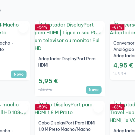
s
-54%
-67%
Macho -
Conversor
to
Analógico
Adaptado
Adaptador DisplayPort Para
4,95 €
HDMI
14,99 €
Novo
5,95 €
12,99 €
Novo
-50%
-63%
Cabo DisplayPort Para HDMI
1,8 M Preto Macho/Macho
Macho -
Adaptador