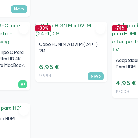
Novo
-30%
-74%
Cabo HDMI M A DVI M (24+1)
2M
Tipo C Para
ltra HD 4K,
Adaptador 
ara MacBook,
6,95 €
Para HDMI
A+
9,99 €
Novo
4,95 €
A+
19,00 €
ra HDMI