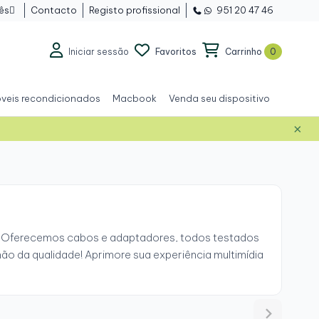
ês
Contacto
Registo profissional
951 20 47 46

Iniciar sessão
Favoritos
Carrinho
0
veis recondicionados
Macbook
Venda seu dispositivo
×
e. Oferecemos cabos e adaptadores, todos testados
ão da qualidade! Aprimore sua experiência multimídia