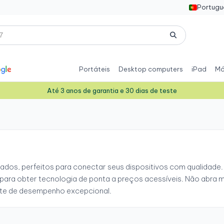
Portugu
Portáteis
Desktop computers
iPad
Mó
Até 3 anos de garantia e 30 dias de teste
ados, perfeitos para conectar seus dispositivos com qualidad
para obter tecnologia de ponta a preços acessíveis. Não abra m
te de desempenho excepcional.