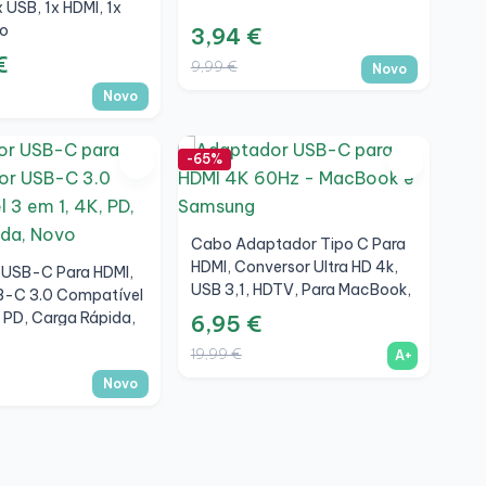
 USB, 1x HDMI, 1x
o
3,94 €
€
9,99 €
Novo
Novo
-65%
Cabo Adaptador Tipo C Para
HDMI, Conversor Ultra HD 4k,
 USB-C Para HDMI,
USB 3,1, HDTV, Para MacBook,
SB-C 3.0 Compatível
Samsung, Prata, A+
, PD, Carga Rápida,
6,95 €
19,99 €
A+
Novo