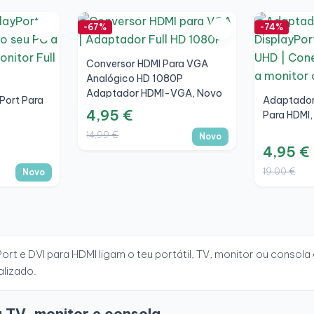
-67%
-74%
Conversor HDMI Para VGA
Analógico HD 1080P
Adaptador HDMI-VGA, Novo
Port Para
Adaptador 
4,95 €
Para HDMI,
14,99 €
Novo
4,95 €
19,00 €
Novo
t e DVI para HDMI ligam o teu portátil, TV, monitor ou consol
alizado.
 TV, monitor e consola