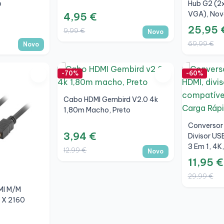
o
Hub G2 (2x
VGA), Nov
4,95 €
25,95 
9,99 €
Novo
69,99 €
Novo
-70%
-60%
Cabo HDMI Gembird V2.0 4k
1,80m Macho, Preto
Conversor
3,94 €
Divisor U
3 Em 1, 4K
12,99 €
Novo
Novo
11,95 €
29,99 €
MI M/M
 X 2160