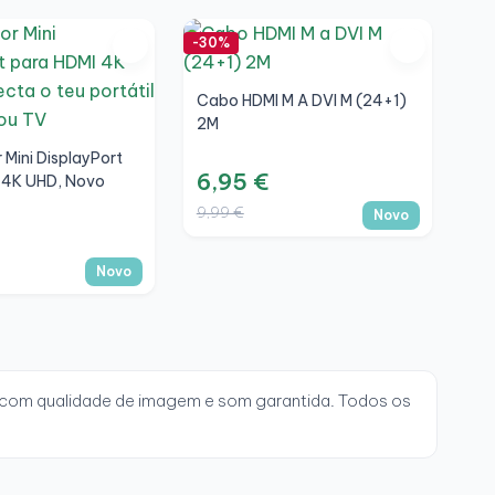
-30%
-4
Ad
Cabo HDMI M A DVI M (24+1)
2M
4
Mini DisplayPort
6,95 €
 4K UHD, Novo
8,
9,99 €
Novo
Novo
a com qualidade de imagem e som garantida. Todos os