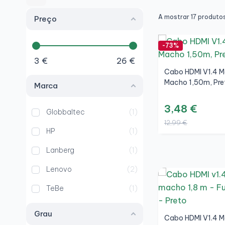
A mostrar 17 produto
Preço
-73%
3
€
26
€
Cabo HDMI V1.4 
Macho 1,50m, Pre
Marca
3,48 €
Globbaltec
1
12,99 €
HP
1
Lanberg
1
Lenovo
2
TeBe
1
Grau
Cabo HDMI V1.4 