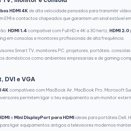
bos HDMI 4K
de alta velocidade pensados para transmitir vídeo 
 EMI e contactos chapeados que garantem um sinal estável em
rão:
HDMI 1.4
compatível com Full HD e 4K a 30 hertz,
HDMI 2.0
ming em consolas e monitores profissionais de alta frequência.
sores Smart TV, monitores PC, projetores, portáteis, consolas
 usos domésticos como ambientes empresariais e de gaming compe
, DVI e VGA
I 4K
compatíveis com MacBook Air, MacBook Pro, Microsoft Su
versores permitem ligar o teu equipamento a um monitor externo
HDMI
e
Mini DisplayPort para HDMI
ideais para portáteis Dell
 para ligar equipamentos antigos a televisores modernos manten