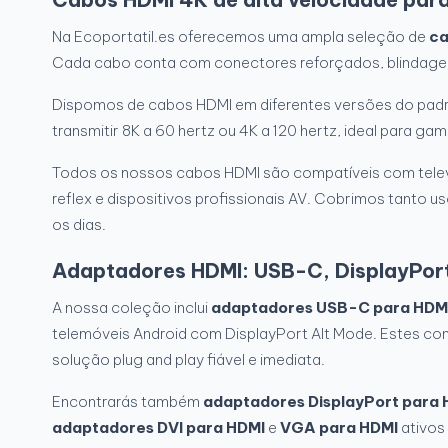
Na Ecoportatil.es oferecemos uma ampla seleção de
ca
Cada cabo conta com conectores reforçados, blindagem
Dispomos de cabos HDMI em diferentes versões do pad
transmitir 8K a 60 hertz ou 4K a 120 hertz, ideal para ga
Todos os nossos cabos HDMI são compatíveis com televi
reflex e dispositivos profissionais AV. Cobrimos tanto
os dias.
Adaptadores HDMI: USB-C, DisplayPort
A nossa coleção inclui
adaptadores USB-C para HDM
telemóveis Android com DisplayPort Alt Mode. Estes con
solução plug and play fiável e imediata.
Encontrarás também
adaptadores DisplayPort para 
adaptadores DVI para HDMI
e
VGA para HDMI
ativos