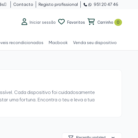
ês
Contacto
Registo profissional
951 20 47 46

Iniciar sessão
Favoritos
Carrinho
0
veis recondicionados
Macbook
Venda seu dispositivo
ssível. Cada dispositivo foi cuidadosamente
tar uma fortuna. Encontra o teu e leva a tua