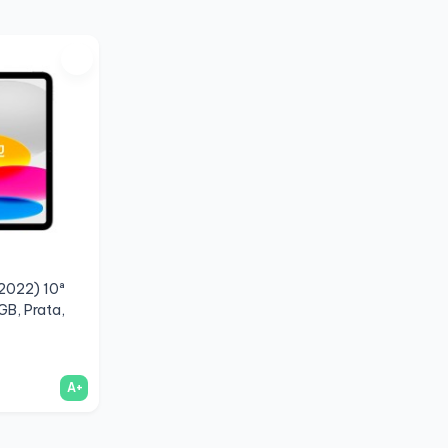
(2022) 10ª
GB, Prata,
A+