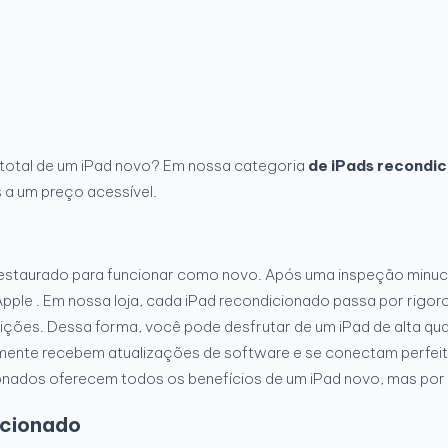
 total de um iPad novo? Em nossa categoria
de iPads recondi
 a um preço acessível.
restaurado para funcionar como novo. Após uma inspeção minucio
Apple . Em nossa loja, cada iPad recondicionado passa por rigor
ndições. Dessa forma, você pode desfrutar de um iPad de alta 
almente recebem atualizações de software e se conectam perfe
ionados oferecem todos os benefícios de um iPad novo, mas por
icionado