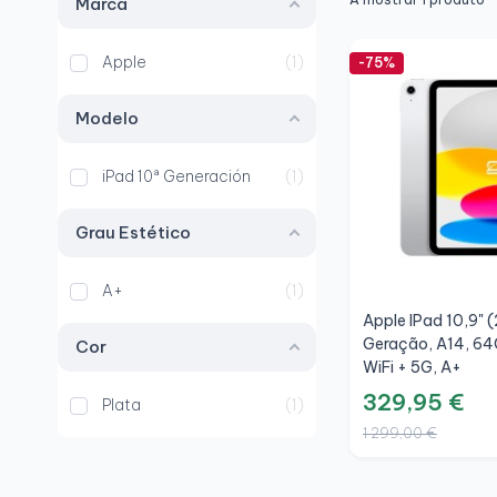
Marca
Apple
1
-75%
Modelo
iPad 10ª Generación
1
Grau Estético
A+
1
Apple IPad 10,9" 
Geração, A14, 64
Cor
WiFi + 5G, A+
329,95 €
Plata
1
1 299,00 €