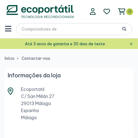
0
×
Até 3 anos de garantia e 30 dias de teste
Início
Contactar-nos
Informações da loja
Ecoportatil
C/ San Millán 27
29013 Málaga
Espanha
Málaga