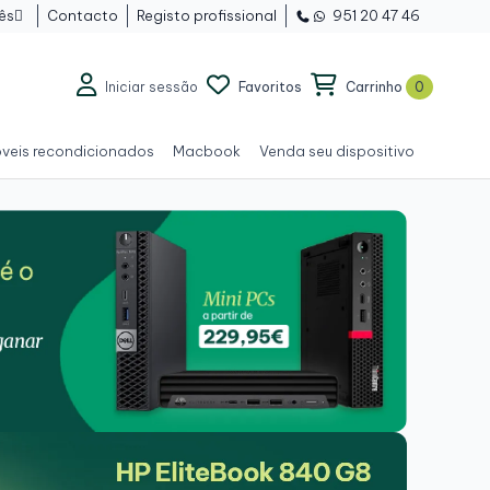
ês
Contacto
Registo profissional
951 20 47 46

Iniciar sessão
Favoritos
Carrinho
0
veis recondicionados
Macbook
Venda seu dispositivo