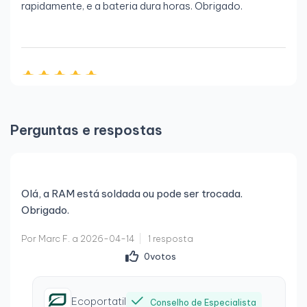
rapidamente, e a bateria dura horas. Obrigado.
Por Soledad B.
a 2026-02-25
Opinião verificada
IMPECÁVEL
Perguntas e respostas
O portátil foi recebido a tempo, perfeitamente
embalado e funciona maravilhosamente. Não posso
pedir mais!!! Sem dúvida, vou recomendá-los.
Olá, a RAM está soldada ou pode ser trocada.
Obrigado.
Por Marc F. a 2026-04-14
1 resposta
Por José L.
a 2026-02-18
0
votos
Opinião verificada
Perfeito estado e funcionamento
Ecoportatil
Conselho de Especialista
O produto chegou em perfeito estado e muito bem