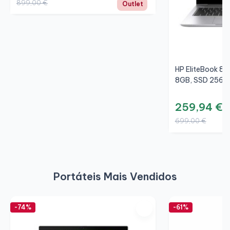
899,00 €
Outlet
HP EliteBook 84
8GB, SSD 256GB
259,94 €
699,00 €
Portáteis Mais Vendidos
-74%
-61%