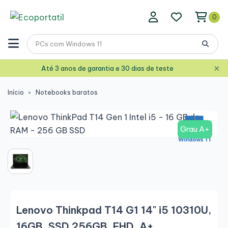
0
×
Até 3 anos de garantia e 30 dias de teste
Início
Notebooks baratos
Grau A+
Lenovo Thinkpad T14 G1 14" i5 10310U,
16GB, SSD 256GB, FHD, A+