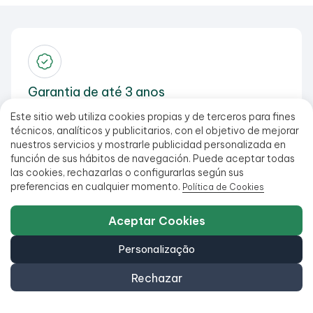
Garantia de até 3 anos
Desfrute de até 3 anos de garantia e um período de
Este sitio web utiliza cookies propias y de terceros para fines
teste de 30 dias.
técnicos, analíticos y publicitarios, con el objetivo de mejorar
nuestros servicios y mostrarle publicidad personalizada en
función de sus hábitos de navegación. Puede aceptar todas
las cookies, rechazarlas o configurarlas según sus
preferencias en cualquier momento.
Política de Cookies
Aceptar Cookies
Sustentabilidade garantida
Personalização
Ao optar por produtos recondicionados, você reduz o
desperdício tecnológico e economiza recursos.
Rechazar