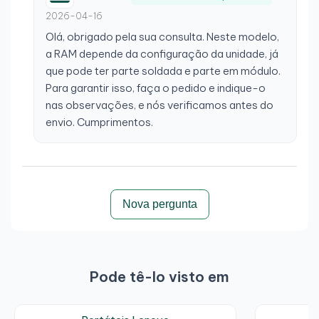
protegido. O funcionamento está correto e parece
2026-04-16
totalmente novo.
Olá, obrigado pela sua consulta. Neste modelo,
a RAM depende da configuração da unidade, já
que pode ter parte soldada e parte em módulo.
Para garantir isso, faça o pedido e indique-o
nas observações, e nós verificamos antes do
Por Francisco A.
a 2026-01-04
envio. Cumprimentos.
Opinião verificada
Tudo perfeito
Tudo perfeito
Nova pergunta
Por Diego M.
a 2025-12-31
Opinião verificada
Pode tê-lo visto em
Tudo perfeito
Ótimo preço, ótimo serviço, envio rápido.