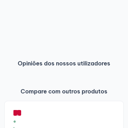
O computador chegou mais tarde do que diziam por
culpa da GLS. Tenho de o devolver por problemas com
a bateria e estou há uma semana à espera de que a
GLS venha recolhê-lo... O caso é que o comprei há 2
semanas e continuo sem computador para poder
trabalhar a partir de casa ? O atendimento da
Ecoportatil tem sido bom e resolutivo em todos os
momentos.
Opiniões dos nossos utilizadores
Compare com outros produtos
-
7
9
%