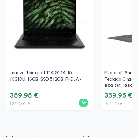
Lenovo Thinkpad T14 G1 14" I5
Microsoft Surfac
10310U, 16GB, SSD 512GB, FHD, A+
Teclado Cinza/C
1035G4, 8GB, S
359,95 €
369,95 €
A+
1 399,00 €
959,00 €