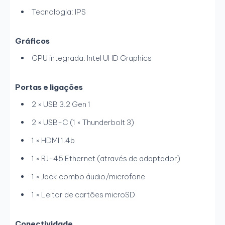
Tecnologia: IPS
Gráficos
GPU integrada: Intel UHD Graphics
Portas e ligações
2 × USB 3.2 Gen 1
2 × USB-C (1 × Thunderbolt 3)
1 × HDMI 1.4b
1 × RJ-45 Ethernet (através de adaptador)
1 × Jack combo áudio/microfone
1 × Leitor de cartões microSD
Conectividade