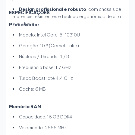
Design profissional e robusto
, com chassis de
ESPECIFICAÇÕES
materiais resistentes e teclado ergonómico de alta
qualidade.
Processador
Modelo: Intel Core i5-10310U
Geração: 10.ª (Comet Lake)
Núcleos / Threads: 4 / 8
Frequência base: 1.7 GHz
Turbo Boost: até 4.4 GHz
Cache: 6 MB
Memória RAM
Capacidade: 16 GB DDR4
Velocidade: 2666 MHz