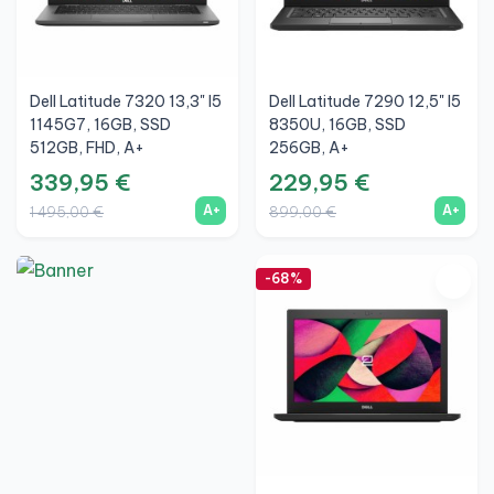
Dell Latitude 7320 13,3" I5
Dell Latitude 7290 12,5" I5
1145G7, 16GB, SSD
8350U, 16GB, SSD
512GB, FHD, A+
256GB, A+
339,95 €
229,95 €
A+
A+
1 495,00 €
899,00 €
-68%