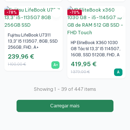
-78%
-70%
Fujitsu LifeBook U7311
13,3" I5 1135G7, 8GB, SSD
HP EliteBook X360 1030
256GB, FHD, A+
G8 Táctil 13,3" I5 1145G7,
16GB, SSD 512GB, FHD, A
239,96 €
419,95 €
1 100,00 €
A+
1 379,00 €
A
Showing 1 - 39 of 447 items
Carregar mais