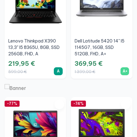
Lenovo Thinkpad X390
Dell Latitude 5420 14" I5
13,3" I5 8365U, 8GB, SSD
1145G7, 16GB, SSD
256GB, FHD, A
512GB, FHD, A+
219,95 €
369,95 €
A
A+
599,00 €
1 399,00 €
-77%
-74%