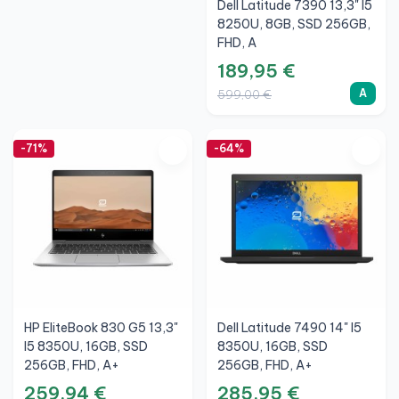
Dell Latitude 7390 13,3" I5
8250U, 8GB, SSD 256GB,
FHD, A
189,95 €
A
599,00 €
-71%
-64%
HP EliteBook 830 G5 13,3"
Dell Latitude 7490 14" I5
I5 8350U, 16GB, SSD
8350U, 16GB, SSD
256GB, FHD, A+
256GB, FHD, A+
259,94 €
285,95 €