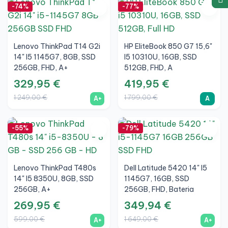
-74%
-77%
Lenovo ThinkPad T14 G2i
HP EliteBook 850 G7 15,6"
14" I5 1145G7, 8GB, SSD
I5 10310U, 16GB, SSD
256GB, FHD, A+
512GB, FHD, A
329,95 €
419,95 €
1 249,00 €
1 799,00 €
A+
A
-55%
-79%
Lenovo ThinkPad T480s
Dell Latitude 5420 14" I5
14" I5 8350U, 8GB, SSD
1145G7, 16GB, SSD
256GB, A+
256GB, FHD, Bateria
Nova, A+
269,95 €
349,94 €
599,00 €
1 649,00 €
A+
A+