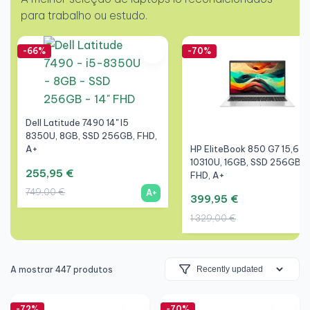
para trabalho ou estudo.
-66%
-70%
Dell Latitude 7490 14" I5
8350U, 8GB, SSD 256GB, FHD,
HP EliteBook 850 G7 15,6" I
A+
10310U, 16GB, SSD 256GB,
255,95 €
FHD, A+
749,00 €
A+
399,95 €
1 329,00 €
A mostrar 447 produtos
-72%
-70%