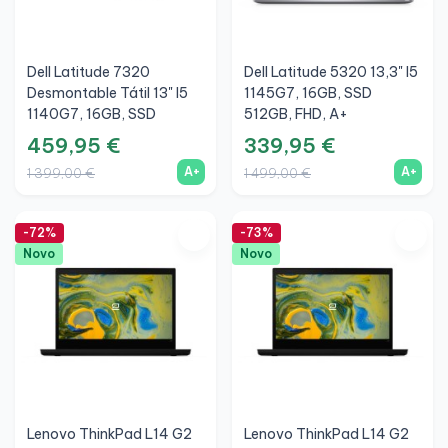
Dell Latitude 7320
Dell Latitude 5320 13,3" I5
Desmontable Tátil 13" I5
1145G7, 16GB, SSD
1140G7, 16GB, SSD
512GB, FHD, A+
512GB, FHD+, Prata, A+
459,95 €
339,95 €
A+
A+
1 399,00 €
1 499,00 €
-72%
-73%
Novo
Novo
Lenovo ThinkPad L14 G2
Lenovo ThinkPad L14 G2