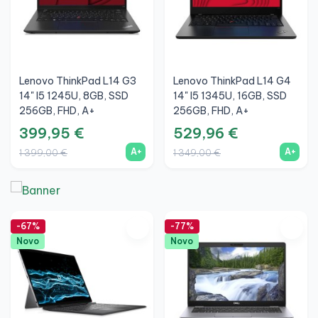
Lenovo ThinkPad L14 G3
Lenovo ThinkPad L14 G4
14" I5 1245U, 8GB, SSD
14" I5 1345U, 16GB, SSD
256GB, FHD, A+
256GB, FHD, A+
399,95 €
529,96 €
A+
A+
1 399,00 €
1 349,00 €
-67%
-77%
Novo
Novo