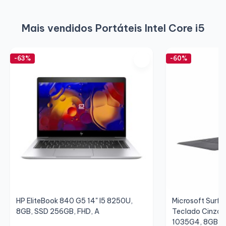
Mais vendidos Portáteis Intel Core i5
-63%
-60%
HP EliteBook 840 G5 14" I5 8250U,
Microsoft Surfac
8GB, SSD 256GB, FHD, A
Teclado Cinza/C
1035G4, 8GB, S