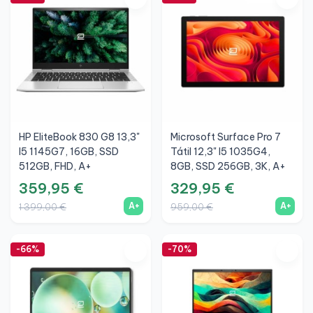
HP EliteBook 830 G8 13,3"
Microsoft Surface Pro 7
I5 1145G7, 16GB, SSD
Tátil 12,3" I5 1035G4,
512GB, FHD, A+
8GB, SSD 256GB, 3K, A+
359,95 €
329,95 €
A+
A+
1 399,00 €
959,00 €
-66%
-70%