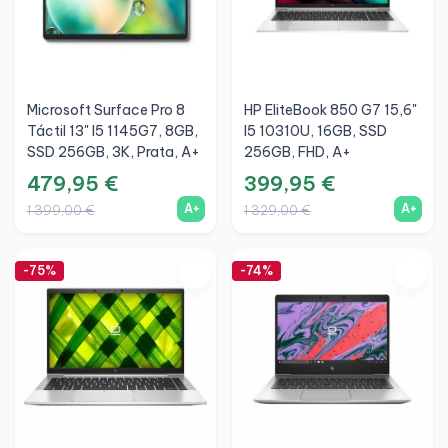
Microsoft Surface Pro 8
HP EliteBook 850 G7 15,6"
Táctil 13" I5 1145G7, 8GB,
I5 10310U, 16GB, SSD
SSD 256GB, 3K, Prata, A+
256GB, FHD, A+
479,95 €
399,95 €
A+
A+
1 399,00 €
1 329,00 €
-75%
-74%