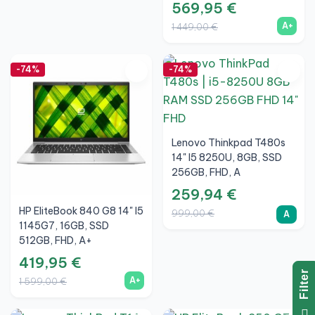
569,95 €
A+
1 449,00 €
-74%
-74%
Lenovo Thinkpad T480s
14" I5 8250U, 8GB, SSD
256GB, FHD, A
259,94 €
HP EliteBook 840 G8 14" I5
999,00 €
A
1145G7, 16GB, SSD
512GB, FHD, A+
419,95 €
R
A+
1 599,00 €
F
I
L
T
E