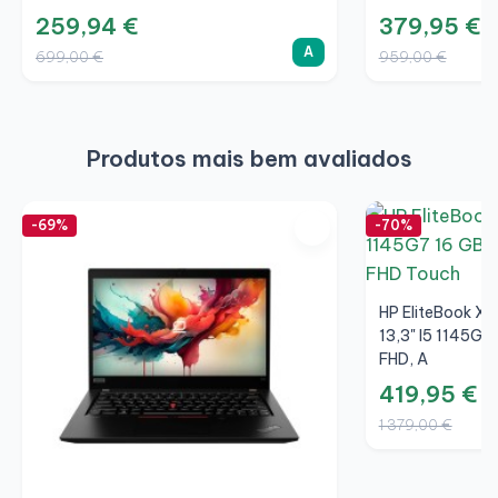
259,94 €
379,95 €
A
699,00 €
959,00 €
Produtos mais bem avaliados
-69%
-70%
HP EliteBook X3
13,3" I5 1145G7
FHD, A
419,95 €
1 379,00 €