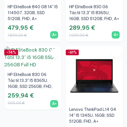
HP EliteBook 840 G8 14" I5
HP EliteBook 830 G6
1145G7, 32GB, SSD
Táctil 13,3" I5 8365U,
512GB, FHD, A+
16GB, SSD 512GB, FHD, A+
479,95 €
289,95 €
A+
A+
1 899,00 €
1 099,00 €
-74%
-61%
HP EliteBook 830 G6
Táctil 13,3" I5 8365U,
16GB, SSD 256GB, FHD,
A+
259,94 €
999,00 €
A+
Lenovo ThinkPad L14 G4
14" I5 1345U, 16GB, SSD
512GB, FHD, A+