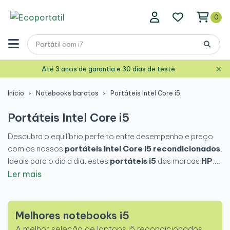
0
×
Até 3 anos de garantia e 30 dias de teste
Início
Notebooks baratos
Portáteis Intel Core i5
Portáteis Intel Core i5
Descubra o equilíbrio perfeito entre desempenho e preço
com os nossos
portáteis Intel Core i5 recondicionados
.
Ideais para o dia a dia, estes
portáteis i5
das marcas
HP
,
Lenovo
,
Dell
e
ASUS
oferecem fluidez e eficiência para
Ler mais
trabalhar, estudar ou desfrutar dos tempos livres. Encontre
um
portátil i5 acessível
que responda às suas
necessidades, com a qualidade e garantia da Ecoportatil.
Melhores notebooks i5
A melhor seleção de laptops i5 recondicionados