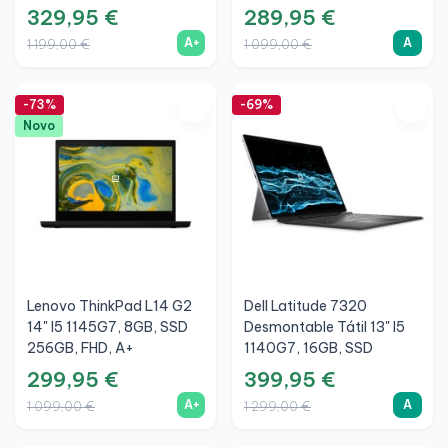
329,95 €
289,95 €
A+
A
1 199,00 €
1 099,00 €
-73%
-69%
Novo
Lenovo ThinkPad L14 G2
Dell Latitude 7320
14" I5 1145G7, 8GB, SSD
Desmontable Tátil 13" I5
256GB, FHD, A+
1140G7, 16GB, SSD
256GB, FHD+, Prata, A
299,95 €
399,95 €
A+
A
1 099,00 €
1 299,00 €