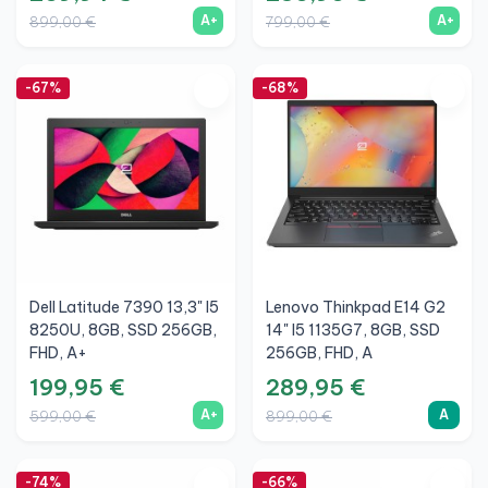
A+
A+
899,00 €
799,00 €
-67%
-68%
Dell Latitude 7390 13,3" I5
Lenovo Thinkpad E14 G2
8250U, 8GB, SSD 256GB,
14" I5 1135G7, 8GB, SSD
FHD, A+
256GB, FHD, A
199,95 €
289,95 €
A+
A
599,00 €
899,00 €
-74%
-66%