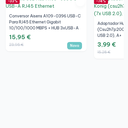
-33%
-74%
Conversor Aisens A109-0396 USB-C
Para RJ45 Ethernet Gigabit
Adaptador Hub 
10/100/1000 MBPS + HUB 3xUSB-A
(csu2h7p200bl)
3.0
USB 2.0), A+
15,95 €
3,99 €
23,95 €
Novo
15,28 €