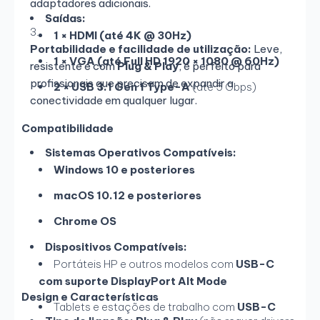
adaptadores adicionais.
Saídas:
1 × HDMI (até 4K @ 30Hz)
Portabilidade e facilidade de utilização:
Leve,
1 × VGA (até Full HD 1920 × 1080 @ 60Hz)
resistente e com
Plug & Play
, é perfeito para
profissionais que precisam de expandir a
2 × USB 3.1 Gen 1 Type-A
(até 5 Gbps)
conectividade em qualquer lugar.
Compatibilidade
Sistemas Operativos Compatíveis:
Windows 10 e posteriores
macOS 10.12 e posteriores
Chrome OS
Dispositivos Compatíveis:
Portáteis HP e outros modelos com
USB-C
com suporte DisplayPort Alt Mode
Design e Características
Tablets e estações de trabalho com
USB-C