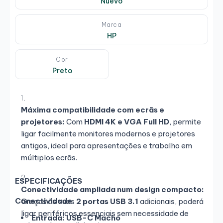
Nuevo
Marca
HP
Cor
Preto
Máxima compatibilidade com ecrãs e
projetores:
Com
HDMI 4K e VGA Full HD
, permite
ligar facilmente monitores modernos e projetores
antigos, ideal para apresentações e trabalho em
múltiplos ecrãs.
ESPECIFICAÇÕES
Conectividade ampliada num design compacto:
Conectividade
Graças às suas
2 portas USB 3.1
adicionais, poderá
ligar periféricos essenciais sem necessidade de
Entrada:
USB-C Macho