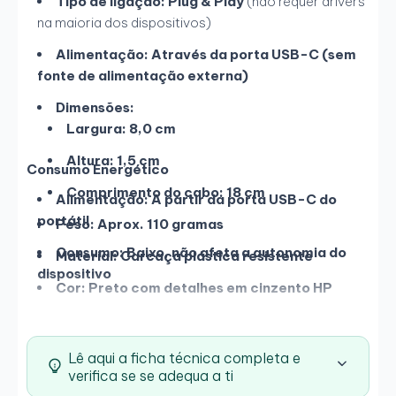
Tipo de ligação:
Plug & Play
(não requer drivers
na maioria dos dispositivos)
Alimentação:
Através da porta USB-C (sem
fonte de alimentação externa)
Dimensões:
Largura:
8,0 cm
Altura:
1,5 cm
Consumo Energético
Comprimento do cabo:
18 cm
Alimentação:
A partir da porta USB-C do
portátil
Peso:
Aprox. 110 gramas
Consumo:
Baixo, não afeta a autonomia do
Material:
Carcaça plástica resistente
dispositivo
Cor:
Preto com detalhes em cinzento HP
Lê aqui a ficha técnica completa e
verifica se se adequa a ti