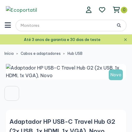
0
×
Até 3 anos de garantia e 30 dias de teste
Início
Cabos e adaptadores
Hub USB
Novo
Adaptador HP USB-C Travel Hub G2
(2x USB, 1x HDMI, 1x VGA), Novo