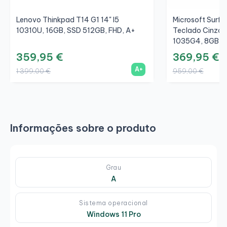
Lenovo Thinkpad T14 G1 14" I5
Microsoft Surfac
10310U, 16GB, SSD 512GB, FHD, A+
Teclado Cinza/C
1035G4, 8GB, S
359,95 €
369,95 €
A+
1 399,00 €
959,00 €
Informações sobre o produto
Grau
A
Sistema operacional
Windows 11 Pro