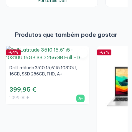
Portáteis Dell
P
a aba
contrate. Consulte
informações adicionais
para ver as características completas do
equipamento. Para mais informações, leia
nossas
condições gerais de venda
Produtos que também pode gostar
-64%
-67%
Dell Latitude 3510 15,6" I5 10310U,
16GB, SSD 256GB, FHD, A+
399,95 €
1 099,00 €
A+