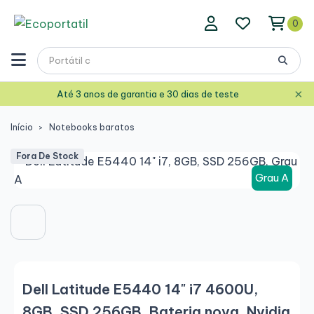
0
×
Até 3 anos de garantia e 30 dias de teste
Início
Notebooks baratos
Fora De Stock
Grau A
Dell Latitude E5440 14" i7 4600U,
8GB, SSD 256GB, Bateria nova, Nvidia