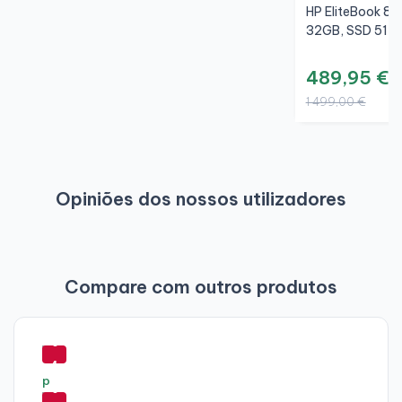
HP EliteBook 85
32GB, SSD 512G
489,95 €
1 499,00 €
Opiniões dos nossos utilizadores
Compare com outros produtos
-
6
4
-
%
6
-