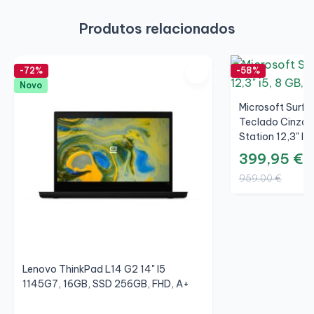
Produtos relacionados
-72%
-58%
Novo
Microsoft Surfac
Teclado Cinza/
Station 12,3" I
256GB, 3K, A+
399,95 €
959,00 €
Lenovo ThinkPad L14 G2 14" I5
1145G7, 16GB, SSD 256GB, FHD, A+