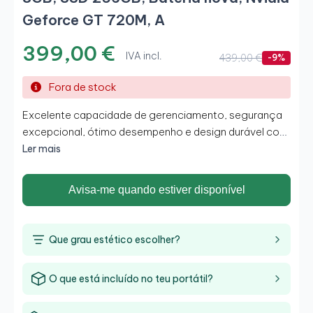
Geforce GT 720M, A
399,00 €
IVA incl.
439,00 €
-9%
Fora de stock
Excelente capacidade de gerenciamento, segurança
excepcional, ótimo desempenho e design durável com
seu Dell Latitude E5440.
Ler mais
Avisa-me quando estiver disponível
Que grau estético escolher?
O que está incluído no teu portátil?