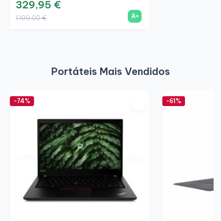
329,95 €
A+
1 199,00 €
Portáteis Mais Vendidos
-74%
-61%