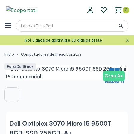
0
×
Até 3 anos de garantia e 30 dias de teste
Início
Computadores de mesa baratos
Fora De Stock
Grau A+
Dell Optiplex 3070 Micro i5 9500T,
8GB, SSD 256GB, A+