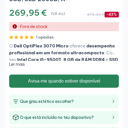
269,95 €
IVA incl.
475,00 €
-43%
Fora de stock
1 opiniões
O
Dell OptiPlex 3070 Micro
oferece
desempenho
profissional em um formato ultracompacto
. Com
seu
Intel Core i5-9500T
,
8 GB de RAM DDR4
e
SSD
Ler mais
de 256 GB
, este equipamento garante fluidez em
tarefas de escritório, multitarefa e gestão
documental. Ideal para
ambientes empresariais ou
Avisa-me quando estiver disponível
teletrabalho
, combina baixo consumo, silêncio e
fiabilidade Dell.
Que grau estético escolher?
O que está incluído no teu dispositivo?