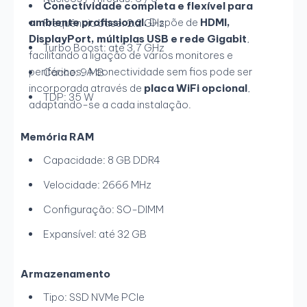
Conectividade completa e flexível para
ambiente profissional.
Dispõe de
HDMI,
Frequência base: 2.2 GHz
DisplayPort, múltiplas USB e rede Gigabit
,
Turbo Boost: até 3.7 GHz
facilitando a ligação de vários monitores e
periféricos. A conectividade sem fios pode ser
Cache: 9 MB
incorporada através de
placa WiFi opcional
,
TDP: 35 W
adaptando-se a cada instalação.
Memória RAM
Capacidade: 8 GB DDR4
Velocidade: 2666 MHz
Configuração: SO-DIMM
Expansível: até 32 GB
Armazenamento
Tipo: SSD NVMe PCIe