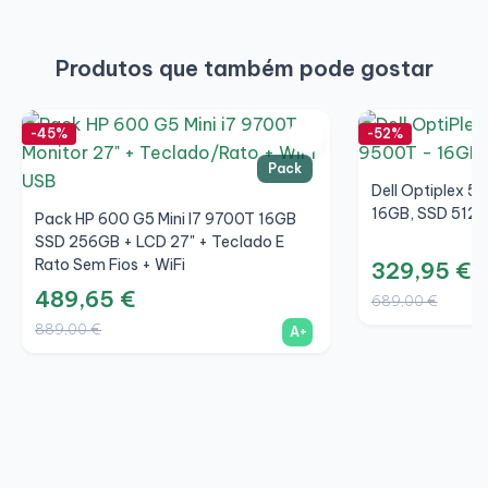
Produtos que também pode gostar
-45%
-52%
Pack
Dell Optiplex 5
16GB, SSD 512G
Pack HP 600 G5 Mini I7 9700T 16GB
SSD 256GB + LCD 27" + Teclado E
Rato Sem Fios + WiFi
329,95 €
489,65 €
689,00 €
889,00 €
A+