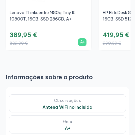
Lenovo Thinkcentre M80q Tiny I5
HP EliteDesk 80
10500T, 16GB, SSD 256GB, A+
16GB, SSD 512G
389,95 €
419,95 €
A+
829,00 €
999,00 €
Informações sobre o produto
Observações
Antena WiFi no incluida
Grau
A+