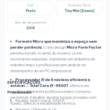
Cor
Formato Torre
Preto
Tiny Mini (Enano)
Ano de lançamento
2019
Formato Micro que maximiza o espaço sem
perder potência.
O seu design
Micro Form Factor
permite instalá-lo atrás do monitor ou em
secretárias reduzidas, mantendo um ambiente de
trabalho limpo e profissional sem abdicar do
desempenho de um PC empresarial.
Processador i5 de 6 núcleos eficiente e
ESPECIFICAÇÕES
estável.
O
Intel Core i5-9500T
oferece um
equilíbrio ideal entre potência e baixo consumo,
Processador
permitindo trabalhar durante longas jornadas com
Modelo: Intel Core i5-9500T
fluidez, silêncio e estabilidade térmica.
Núcleos / Threads: 6 / 6