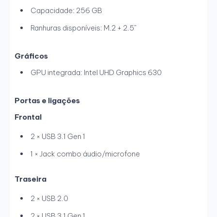
Capacidade: 256 GB
Ranhuras disponíveis: M.2 + 2.5”
Gráficos
GPU integrada: Intel UHD Graphics 630
Portas e ligações
Frontal
2 × USB 3.1 Gen 1
1 × Jack combo áudio/microfone
Traseira
2 × USB 2.0
2 × USB 3.1 Gen 1