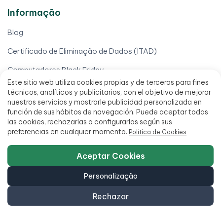
Informação
Blog
Certificado de Eliminação de Dados (ITAD)
Computadores Black Friday
Este sitio web utiliza cookies propias y de terceros para fines
Computadores para escolas
técnicos, analíticos y publicitarios, con el objetivo de mejorar
nuestros servicios y mostrarle publicidad personalizada en
Conta de distribuição para profissionais
función de sus hábitos de navegación. Puede aceptar todas
las cookies, rechazarlas o configurarlas según sus
Venda o seu telemóvel
preferencias en cualquier momento.
Política de Cookies
Venda seu computador
Aceptar Cookies
Venda seu iPhone
Personalização
A tua conta
Rechazar
Baixar minha fatura
Direito de livre resolução