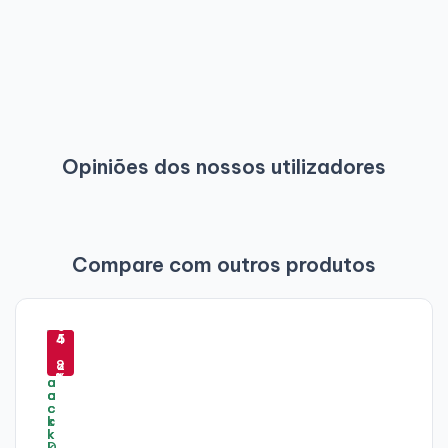
Opiniões dos nossos utilizadores
Compare com outros produtos
-
-
-
-
4
5
-
4
5
5
6
7
8
2
%
%
1
%
%
%