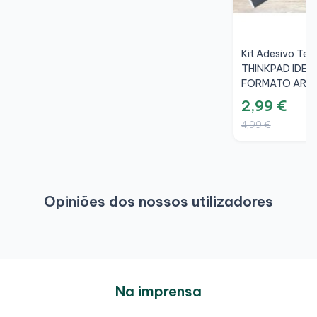
Kit Adesivo Te
THINKPAD IDEA
FORMATO ARR
14mm
2,99 €
4,99 €
Opiniões dos nossos utilizadores
Na imprensa