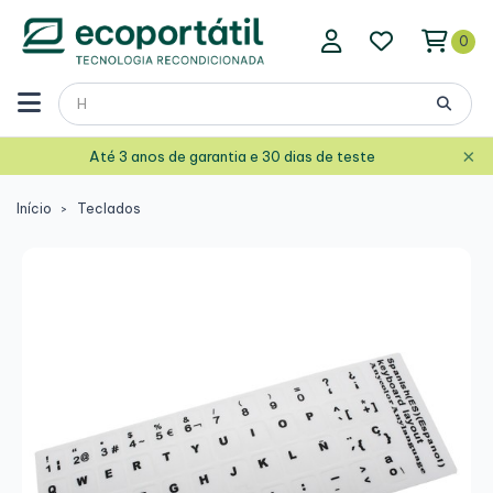
0
×
Até 3 anos de garantia e 30 dias de teste
Início
Teclados