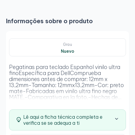
Informações sobre o produto
Grau
Nuevo
Pegatinas para teclado Espanhol vinilo ultra
finoEspecífica para DellComprueba
dimensiones antes de comprar: 12mm x
13,2mm-Tamanho: 12mmx13,2mm-Cor: preto
mate-Fabricadas em vinilo ultra fino negro
MATE.-Comparativa en la foto.-Hechas de
forma genérica para todo tipo de
tecladosLIMPAR O TECLADO PREVIAMENTE
COM ÁLCOOL ANTES DE COLOCAR.
Lê aqui a ficha técnica completa e
verifica se se adequa a ti