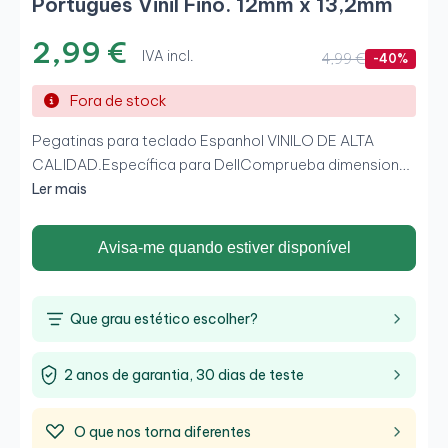
Português Vinil Fino. 12mm x 13,2mm
2,99 €
IVA incl.
4,99 €
-40%
Fora de stock
Pegatinas para teclado Espanhol VINILO DE ALTA
CALIDAD.Específica para DellComprueba dimensiones
antes de comprar: 12mm x 13,2mm-Tamanho:
Ler mais
12mmx13,2mm-Color: preto mate-Fabricadas em vinil
FINO máxima qualidade preto MATE.-Comparativa na
Avisa-me quando estiver disponível
foto.-Hechas de forma genérica para todo tipo de
tecladosLIMPAR O TECLADO PREVIAMENTE COM
ÁLCOOL ANTES DE COLOCAR.
Que grau estético escolher?
2 anos de garantia, 30 dias de teste
O que nos torna diferentes