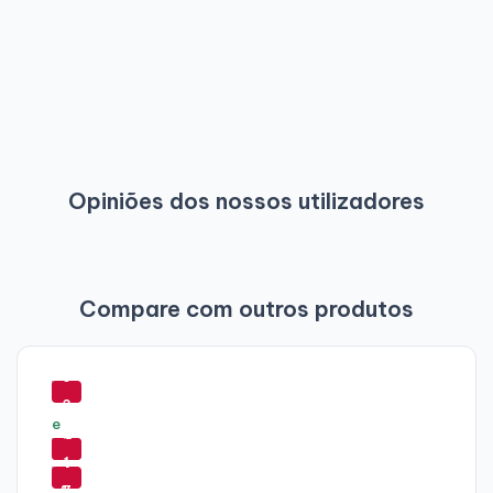
Opiniões dos nossos utilizadores
Compare com outros produtos
-
3
3
-
-
%
4
6
-
4
9
1
%
%
7