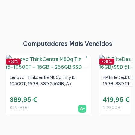
Computadores Mais Vendidos
-53%
-58%
Lenovo Thinkcentre M80q Tiny I5
HP EliteDesk 80
10500T, 16GB, SSD 256GB, A+
16GB, SSD 512G
389,95 €
419,95 €
829,00 €
999,00 €
A+