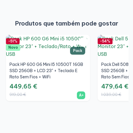
Produtos que também pode gostar
-51%
-54%
Novo
Pack
Pack HP 600 G6 Mini I5 10500T 16GB
Pack Dell 5080
SSD 256GB + LCD 23" + Teclado E
SSD 256GB + LC
Rato Sem Fios + WiFi
Rato Sem Fios +
449,65 €
479,64 €
919,00 €
1 039,00 €
A+