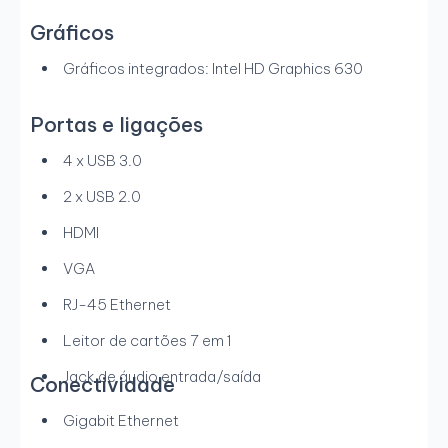
Gráficos
Gráficos integrados: Intel HD Graphics 630
Portas e ligações
4 x USB 3.0
2 x USB 2.0
HDMI
VGA
RJ-45 Ethernet
Leitor de cartões 7 em 1
Jack de áudio entrada/saída
Conectividade
Gigabit Ethernet