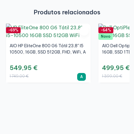
Produtos relacionados
-69%
-64%
Novo
AIO HP EliteOne 800 G6 Tátil 23,8" I5
AIO Dell Optipl
10500, 16GB, SSD 512GB, FHD, WiFi, A
16GB, SSD 1TB, 
549,95 €
499,95 €
1 749,00 €
1 399,00 €
A