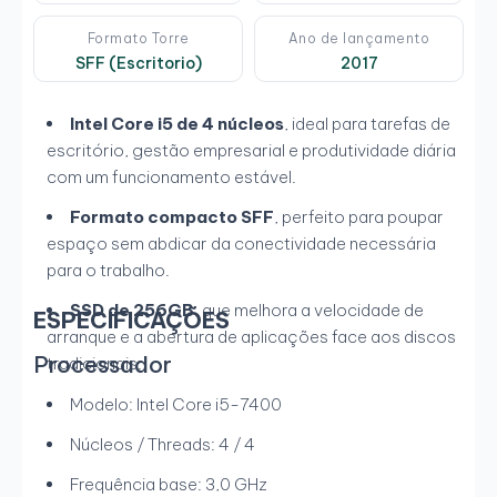
Formato Torre
Ano de lançamento
SFF (Escritorio)
2017
Intel Core i5 de 4 núcleos
, ideal para tarefas de
escritório, gestão empresarial e produtividade diária
com um funcionamento estável.
Formato compacto SFF
, perfeito para poupar
espaço sem abdicar da conectividade necessária
para o trabalho.
SSD de 256GB
, que melhora a velocidade de
ESPECIFICAÇÕES
arranque e a abertura de aplicações face aos discos
Processador
tradicionais.
Modelo: Intel Core i5-7400
Núcleos / Threads: 4 / 4
Frequência base: 3,0 GHz