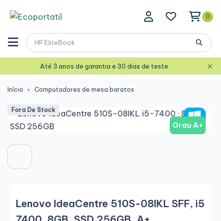
0
×
Até 3 anos de garantia e 30 dias de teste
Início
Computadores de mesa baratos
Fora De Stock
Grau A+
Lenovo IdeaCentre 510S-08IKL SFF, i5
7400, 8GB, SSD 256GB, A+