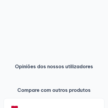
Opiniões dos nossos utilizadores
Compare com outros produtos
-
-
-
6
6
-