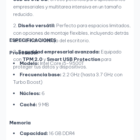
empresariales y multitarea intensiva en un tamaño
reducido.
Diseño versátil:
Perfecto para espacios limitados,
con opciones de montaje flexibles, incluyendo detrás
ESPECIFICACIONES
del monitor o debajo del escritorio.
Seguridad empresarial avanzada:
Equipado
Procesador
con
TPM 2.0
y
Smart USB Protection
para
Modelo:
Intel Core i5-9500T
proteger tus datos y dispositivos.
Frecuencia base:
2.2 GHz (hasta 3.7 GHz con
Turbo Boost)
Núcleos:
6
Caché:
9 MB
Memoria
Capacidad:
16 GB DDR4