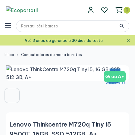
0
×
Até 3 anos de garantia e 30 dias de teste
Início
Computadores de mesa baratos
Grau A+
Lenovo Thinkcentre M720q Tiny i5
9500T, 16GB, SSD 512GB, A+