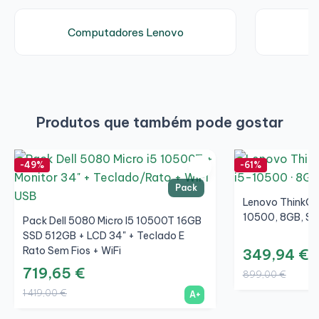
Computadores Lenovo
Produtos que também pode gostar
-49%
-61%
Pack
Lenovo ThinkCe
10500, 8GB, SS
Pack Dell 5080 Micro I5 10500T 16GB
SSD 512GB + LCD 34" + Teclado E
Rato Sem Fios + WiFi
349,94 €
719,65 €
899,00 €
1 419,00 €
A+