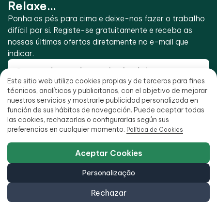
Relaxe...
Ponha os pés para cima e deixe-nos fazer o trabalho
difícil por si. Registe-se gratuitamente e receba as
nossas últimas ofertas diretamente no e-mail que
indicar.
Este sitio web utiliza cookies propias y de terceros para fines
técnicos, analíticos y publicitarios, con el objetivo de mejorar
Subscreva as melhores ofertas
nuestros servicios y mostrarle publicidad personalizada en
función de sus hábitos de navegación. Puede aceptar todas
He li e aceito a
política de privacidade
.
las cookies, rechazarlas o configurarlas según sus
preferencias en cualquier momento.
Política de Cookies
Aceptar Cookies
Somos Ecoportátil
Personalização
Central de Suporte (Incidentes)
Rechazar
Contacto