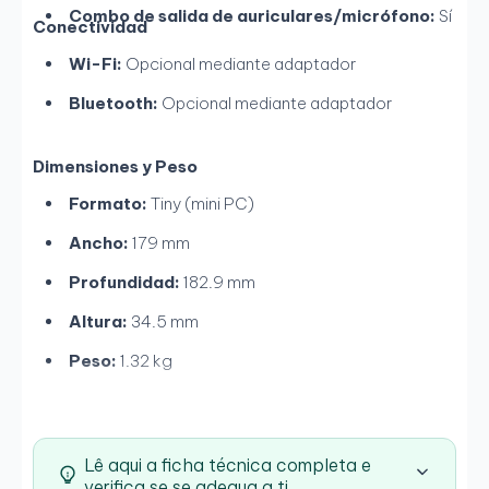
Combo de salida de auriculares/micrófono:
Sí
Conectividad
Wi-Fi:
Opcional mediante adaptador
Bluetooth:
Opcional mediante adaptador
Dimensiones y Peso
Formato:
Tiny (mini PC)
Ancho:
179 mm
Profundidad:
182.9 mm
Altura:
34.5 mm
Peso:
1.32 kg
Lê aqui a ficha técnica completa e
verifica se se adequa a ti