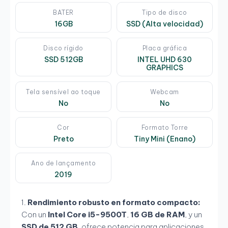
BATER
Tipo de disco
16GB
SSD (Alta velocidad)
Disco rígido
Placa gráfica
SSD 512GB
INTEL UHD 630
GRAPHICS
Tela sensível ao toque
Webcam
No
No
Cor
Formato Torre
Preto
Tiny Mini (Enano)
Ano de lançamento
2019
Rendimiento robusto en formato compacto:
Con un
Intel Core i5-9500T
,
16 GB de RAM
, y un
SSD de 512 GB
, ofrece potencia para aplicaciones