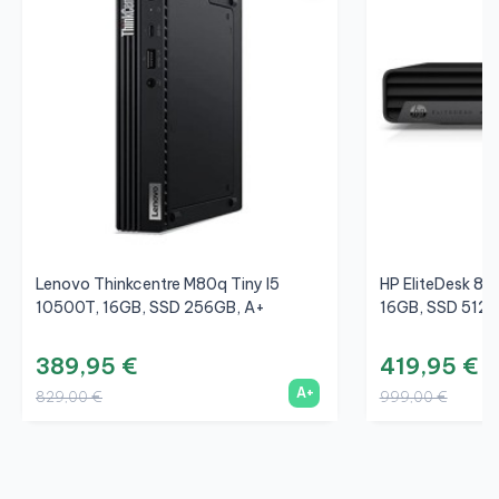
Lenovo Thinkcentre M80q Tiny I5
HP EliteDesk 80
10500T, 16GB, SSD 256GB, A+
16GB, SSD 512G
389,95 €
419,95 €
A+
829,00 €
999,00 €