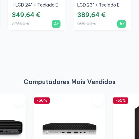
+ LCD 24" + Teclado E
LCD 23" + Teclado E
Rato Sem Fios + WiFi
Rato Sem Fios + WiFi
349,64 €
389,64 €
779,00 €
809,00 €
A+
A+
Computadores Mais Vendidos
-50%
-65%