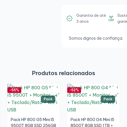
Garantia de até
Sust
3 anos
gara
Somos dignos de confiança:
Produtos relacionados
-55%
-52%
Pack
Pack
Pack HP 800 G5 Mini I5
Pack HP 800 G4 Mini I5
9500T 8GB SSD 256GB
8500T 8GB SSD 1TB +