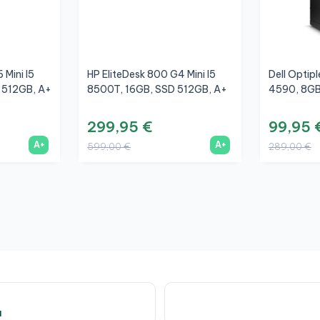
 Mini I5
HP EliteDesk 800 G4 Mini I5
Dell Optip
 512GB, A+
8500T, 16GB, SSD 512GB, A+
4590, 8GB
299,95 €
99,95 
A+
A+
599,00 €
289,00 €
a