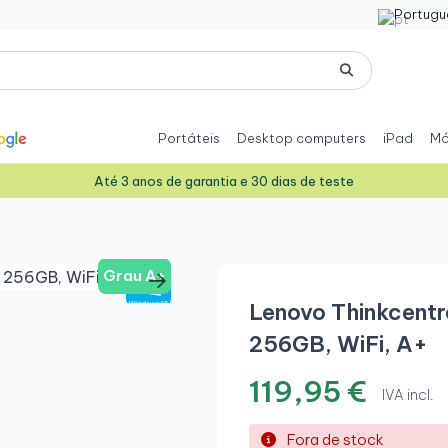
Portugu
Portáteis
Desktop computers
iPad
Mó
Até 3 anos de garantia e 30 dias de teste
Grau A+
Lenovo Thinkcent
256GB, WiFi, A+
119,95 €
IVA incl.
Fora de stock