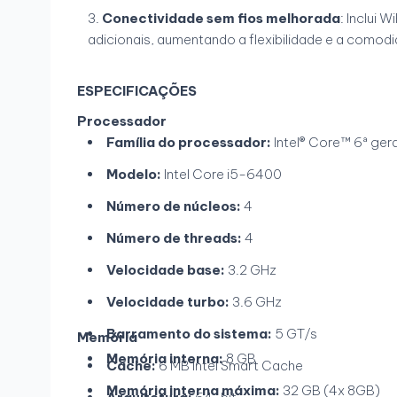
Conectividade sem fios melhorada
: Inclui 
adicionais, aumentando a flexibilidade e a comodi
ESPECIFICAÇÕES
Processador
Família do processador:
Intel® Core™ 6ª ge
Modelo:
Intel Core i5-6400
Número de núcleos:
4
Número de threads:
4
Velocidade base:
3.2 GHz
Velocidade turbo:
3.6 GHz
Barramento do sistema:
5 GT/s
Memória
Memória interna:
8 GB
Cache:
6 MB Intel Smart Cache
Memória interna máxima:
32 GB (4x 8GB)