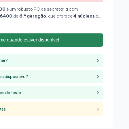
800
é um robusto PC de secretária com
5-6400
de
6.ª geração
, que oferece
4 núcleos
e
. Equipado com
8 GB
de
memória DDR4
,
iplas opções de conectividade, incluindo portas
hernet. Com um design compacto e resistente, mede
me quando estiver disponível
e profundidade e 406 mm de altura, e pesa 12.5 kg,
alho exigentes.
her?
eu dispositivo?
as de teste
tes