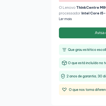
O Lenovo
ThinkCentre M
processador
Intel Core i
velocidades de até
3.6 GHz
Ler mais
expansível até 32 GB, e múlt
USB 3.0
, DisplayPort e Et
Avisa-
175 mm de largura, 413 mm d
ideal para ambientes de trab
Que grau estético escol
O que está incluído no t
2 anos de garantia, 30 di
O que nos torna diferen