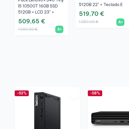
Pack Lenovo P340 Tiny
512GB 22" + Teclado E
I5 10500T 16GB SSD
Rato Sem Fios + WiFi
512GB + LCD 23" +
519,70 €
Teclado E Rato Sem
509,65 €
1 089,00 €
A+
Fios + WiFi
1 069,00 €
A+
-53%
-58%