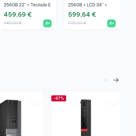
256GB 22" + Teclado E
256GB + LCD 34" +
Rato Sem Fios + WiFi
Teclado E Rato Sem
459,69 €
599,64 €
A
Fios + WiFi
949,00 €
1 179,00 €
2
A+
A+
S
A
4
1
-67%
-5