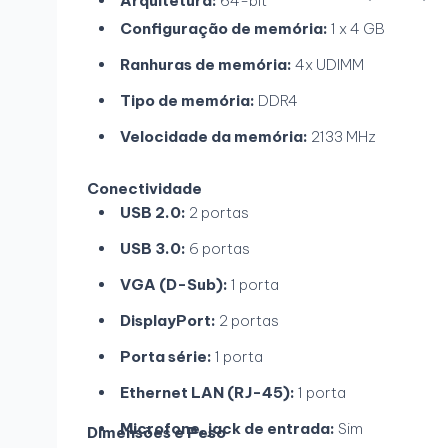
Arquitetura:
64-bit
Configuração de memória:
1 x 4 GB
Ranhuras de memória:
4x UDIMM
Tipo de memória:
DDR4
Velocidade da memória:
2133 MHz
Conectividade
USB 2.0:
2 portas
USB 3.0:
6 portas
VGA (D-Sub):
1 porta
DisplayPort:
2 portas
Porta série:
1 porta
Ethernet LAN (RJ-45):
1 porta
Microfone, jack de entrada:
Sim
Dimensões e Peso