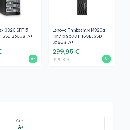
lex 3020 SFF I5
Lenovo Thinkcentre M920q
H
, SSD 256GB, A+
Tiny I5 9500T, 16GB, SSD
8
256GB, A+
€
299,95 €
2
A+
A+
899,00 €
6
Grau
A+