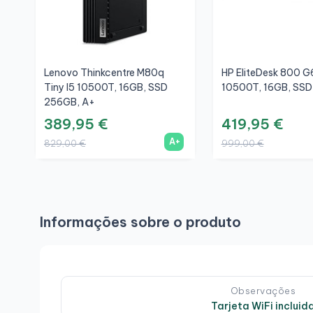
Lenovo Thinkcentre M80q
HP EliteDesk 800 G6
Tiny I5 10500T, 16GB, SSD
10500T, 16GB, SSD
256GB, A+
389,95 €
419,95 €
A+
829,00 €
999,00 €
Informações sobre o produto
Observações
Tarjeta WiFi incluid