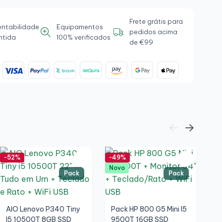
Frete grátis para
entabilidade
Equipamentos
pedidos acima
ntida
100% verificados
de €99
-52%
-49%
-7
Novo
Pack
Pack
AIO Lenovo P340 Tiny
Pack HP 800 G5 Mini I5
I5 10500T 8GB SSD
9500T 16GB SSD