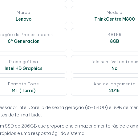
Marca
Modelo
Lenovo
ThinkCentre M800
ração de Processadores
BATER
6º Generación
8GB
Placa gráfica
Tela sensível ao toqu
Intel HD Graphics
No
Formato Torre
Ano de lançamento
MT (Torre)
2016
essador Intel Core i5 de sexta geração (i5-6400) e 8GB de m
tes de forma fluida.
m SSD de 256GB que proporciona armazenamento rápido e amplo
ápidos e uma resposta ágil do sistema.