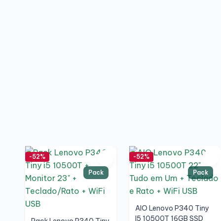
-52%
-52%
Pack
Pack
AIO Lenovo P340 Tiny
I5 10500T 16GB SSD