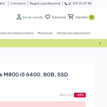
ês
Contacto
Registo profissional
951 20 47 46

Iniciar sessão
Favoritos
Carrinho
0
veis recondicionados
Macbook
Venda seu dispositivo
×
Grau A+
re M800 i5 6400, 8GB, SSD
389,00 €
-69%