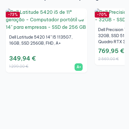
-73%
-70%
Dell Precision 7
32GB, SSD 512G
Dell Latitude 5420 14" I5 1135G7,
Quadro RTX 30
16GB, SSD 256GB, FHD, A+
769,95 €
349,94 €
2 569,00 €
1 299,00 €
A+