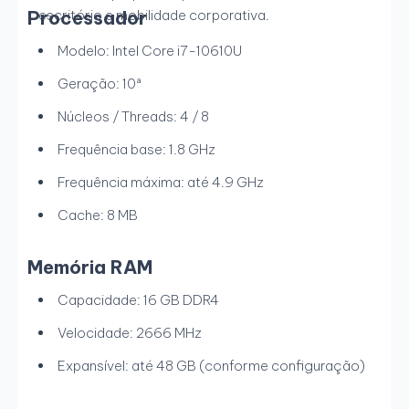
Processador
escritório e mobilidade corporativa.
Modelo: Intel Core i7-10610U
Geração: 10ª
Núcleos / Threads: 4 / 8
Frequência base: 1.8 GHz
Frequência máxima: até 4.9 GHz
Cache: 8 MB
Memória RAM
Capacidade: 16 GB DDR4
Velocidade: 2666 MHz
Expansível: até 48 GB (conforme configuração)