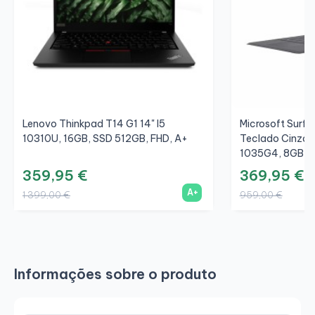
Lenovo Thinkpad T14 G1 14" I5
Microsoft Surfac
10310U, 16GB, SSD 512GB, FHD, A+
Teclado Cinza/C
1035G4, 8GB, S
359,95 €
369,95 €
A+
1 399,00 €
959,00 €
Informações sobre o produto