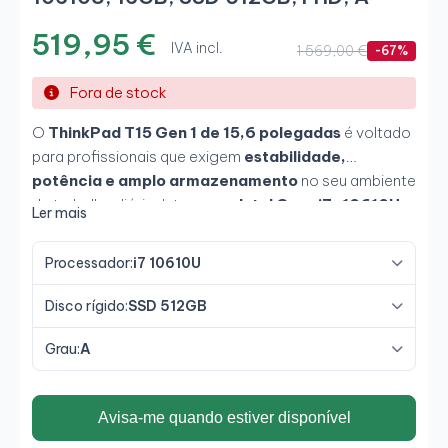
519,95 €
IVA incl.
1 569,00 €
-67%
Fora de stock
O
ThinkPad T15 Gen 1 de 15,6 polegadas
é voltado
para profissionais que exigem
estabilidade,
potência e amplo armazenamento
no seu ambiente
de trabalho diário. Integra um
Intel Core i7-10610U
Ler mais
com tecnologia vPro
, acompanhado de 16 GB de
memória DDR4 e SSD NVMe de 512 GB, oferecendo
Processador:
i7 10610U
desempenho ágil em multitarefa avançada,
ambientes corporativos e gestão intensiva de
Disco rígido:
SSD 512GB
dados
. Sua tela Full HD antirreflexo melhora a
experiência visual em longas jornadas de trabalho.
Grau:
A
Avisa-me quando estiver disponível