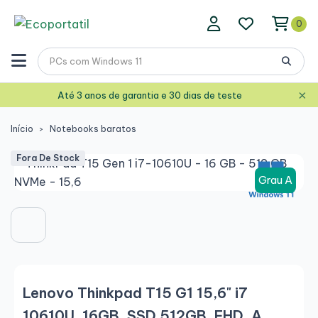
0
×
Até 3 anos de garantia e 30 dias de teste
Início
Notebooks baratos
Fora De Stock
Grau A
Lenovo Thinkpad T15 G1 15,6" i7
10610U, 16GB, SSD 512GB, FHD, A