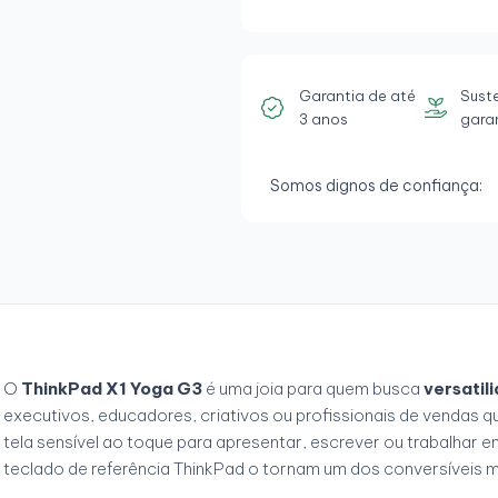
Garantia de até
Sust
3 anos
gara
Somos dignos de confiança:
O
ThinkPad X1 Yoga G3
é uma joia para quem busca
versatil
executivos, educadores, criativos ou profissionais de vendas q
tela sensível ao toque para apresentar, escrever ou trabalhar 
teclado de referência ThinkPad o tornam um dos conversíveis m