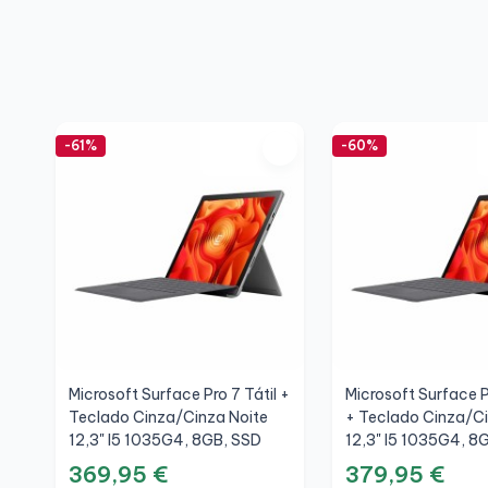
-61%
-60%
Microsoft Surface Pro 7 Tátil +
Microsoft Surface P
Teclado Cinza/Cinza Noite
+ Teclado Cinza/Ci
12,3" I5 1035G4, 8GB, SSD
12,3" I5 1035G4, 8
256GB, 3K, A
256GB, 3K, A+
369,95 €
379,95 €