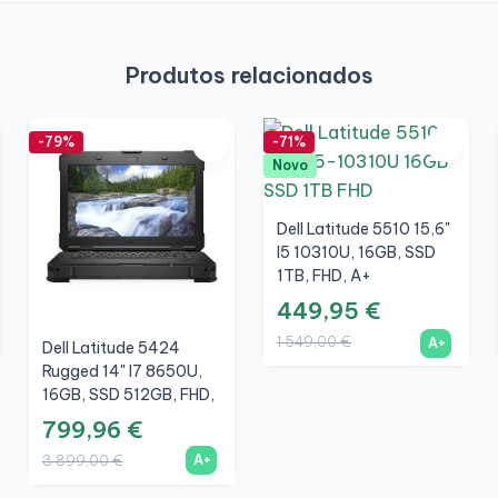
Produtos relacionados
-79%
-71%
Novo
Dell Latitude 5510 15,6"
I5 10310U, 16GB, SSD
1TB, FHD, A+
449,95 €
1 549,00 €
A+
Dell Latitude 5424
Rugged 14" I7 8650U,
16GB, SSD 512GB, FHD,
AMD Radeon RX540
799,96 €
4GB, A+
A+
3 899,00 €