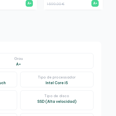
A+
A+
1 599,00 €
9
Grau
A+
Tipo de processador
uch
Intel Core i5
Tipo de disco
SSD (Alta velocidad)