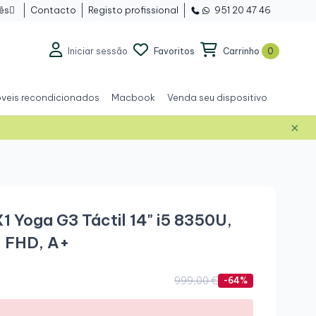
ês
Contacto
Registo profissional
951 20 47 46

Iniciar sessão
Favoritos
Carrinho
0
veis recondicionados
Macbook
Venda seu dispositivo
×
Grau A+
1 Yoga G3 Táctil 14" i5 8350U,
 FHD, A+
999,00 €
-64%