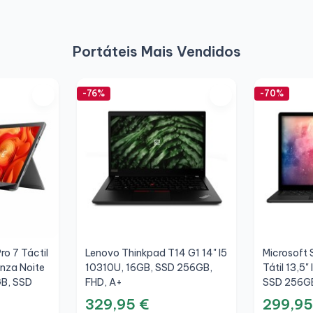
Portáteis Mais Vendidos
-76%
-70%
ro 7 Táctil
Lenovo Thinkpad T14 G1 14" I5
Microsoft 
nza Noite
10310U, 16GB, SSD 256GB,
Tátil 13,5
GB, SSD
FHD, A+
SSD 256GB
329,95 €
299,95