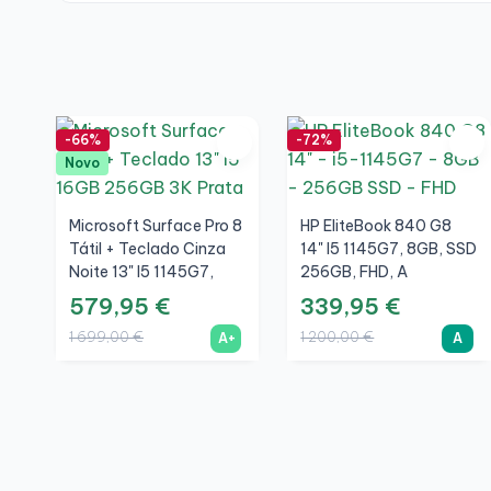
-66%
-72%
Novo
Microsoft Surface Pro 8
HP EliteBook 840 G8
Tátil + Teclado Cinza
14" I5 1145G7, 8GB, SSD
Noite 13" I5 1145G7,
256GB, FHD, A
16GB, SSD 256GB, 3K,
579,95 €
339,95 €
Prata, A+
1 699,00 €
1 200,00 €
A+
A