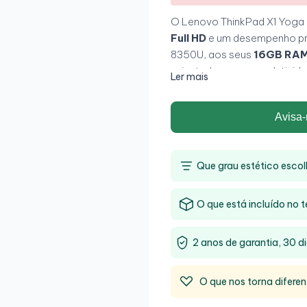
O Lenovo ThinkPad X1 Yoga
Full HD
e um desempenho pro
8350U, aos seus
16GB RA
orientado para a produtividad
Ler mais
e utilizadores que precisam
ThinkPad.
Avisa-
Que grau estético escol
O que está incluído no t
2 anos de garantia, 30 di
O que nos torna diferen