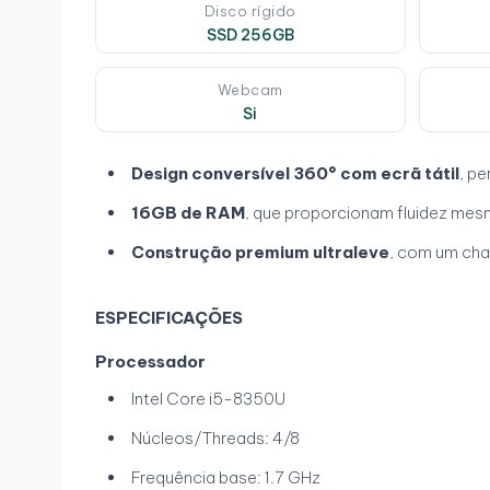
Disco rígido
SSD 256GB
Webcam
Si
Design conversível 360° com ecrã tátil
, pe
16GB de RAM
, que proporcionam fluidez mes
Construção premium ultraleve
, com um chas
ESPECIFICAÇÕES
Processador
Intel Core i5-8350U
Núcleos/Threads: 4/8
Frequência base: 1.7 GHz