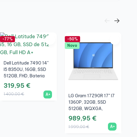
-77%
-50%
-7
Novo
Dell Latitude 7490 14"
I5 8350U, 16GB, SSD
512GB, FHD, Bateria
Nova, A+
319,95 €
1 400,00 €
A+
LG Gram 17Z90R 17" I7
D
1360P, 32GB, SSD
I
512GB, WQXGA,
2
Branco, A+
989,95 €
3
A+
1 999,00 €
1