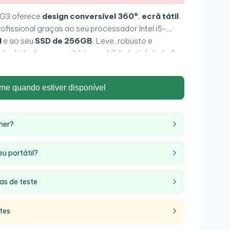
 G3 oferece
design conversível 360°
,
ecrã tátil
fissional graças ao seu processador Intel i5-
M
e ao seu
SSD de 256GB
. Leve, robusto e
e, é ideal para escritório, mobilidade, teletrabalho
 de versatilidade com a qualidade premium da gama
me quando estiver disponível
her?
eu portátil?
as de teste
tes