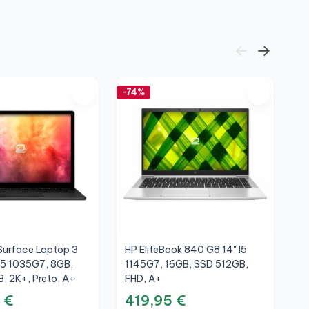
-74%
-6
Surface Laptop 3
HP EliteBook 840 G8 14" I5
L
" I5 1035G7, 8GB,
1145G7, 16GB, SSD 512GB,
1
, 2K+, Preto, A+
FHD, A+
2
 €
419,95 €
2