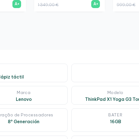
A+
A+
1 349,00 €
999,00 €
lápiz táctil
Marca
Modelo
Lenovo
ThinkPad X1 Yoga G3 To
ração de Processadores
BATER
8º Generación
16GB