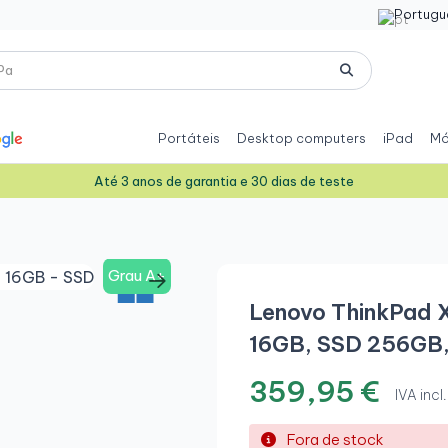
Portugu
Portáteis
Desktop computers
iPad
Mó
Até 3 anos de garantia e 30 dias de teste
Grau A+
Lenovo ThinkPad X
16GB, SSD 256GB,
359,95 €
IVA incl.
Fora de stock