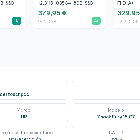
GB, SSD
12,3" I5 1035G4, 8GB, SSD
FHD, A+
256GB, 3K, A+
379,95 €
329,95
A
A+
959,00 €
1 349,00 €
 del touchpad
Marca
Modelo
HP
Zbook Fury 15 G7
ração de Processadores
BATER
10º Generación
32GB