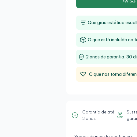
Avisa-
Que grau estético escol
O que está incluído no t
2 anos de garantia, 30 di
O que nos torna diferen
Garantia de até
Sust
3 anos
gara
Somos dignos de confiança: