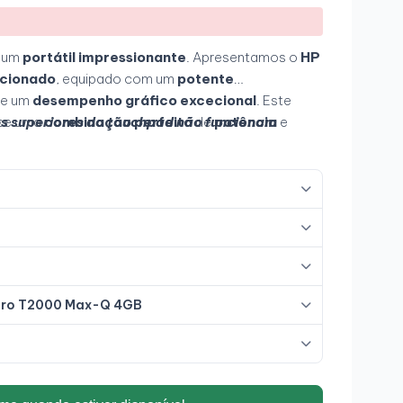
num
portátil impressionante
. Apresentamos o
HP
icionado
, equipado com um
potente
e um
desempenho gráfico excecional
. Este
s superiores do touchpad não funcionam
ce uma
combinação perfeita
de
potência
e
-te trabalhar em
projetos exigentes
onde quer que
qualidade de imagem superior
proporcionam-te
nvolvente
.
dro T2000 Max-Q 4GB