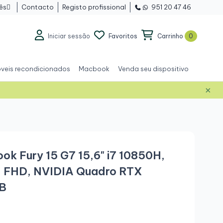
ês
Contacto
Registo profissional
951 20 47 46

Iniciar sessão
Favoritos
Carrinho
0
veis recondicionados
Macbook
Venda seu dispositivo
×
Outlet
ok Fury 15 G7 15,6" i7 10850H,
 FHD, NVIDIA Quadro RTX
B