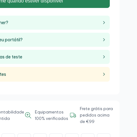
me quando estiver disponível
her?
eu portátil?
as de teste
tes
Frete grátis para
entabilidade
Equipamentos
pedidos acima
ntida
100% verificados
de €99