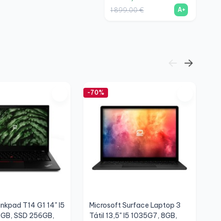
A+
1 899,00 €
1
-70%
-7
nkpad T14 G1 14" I5
Microsoft Surface Laptop 3
H
6GB, SSD 256GB,
Tátil 13,5" I5 1035G7, 8GB,
1