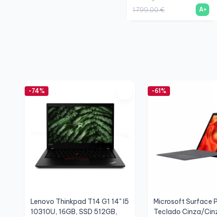
A+
1 799,00 €
-74%
-61%
Lenovo Thinkpad T14 G1 14" I5
Microsoft Surface Pr
10310U, 16GB, SSD 512GB,
Teclado Cinza/Cin