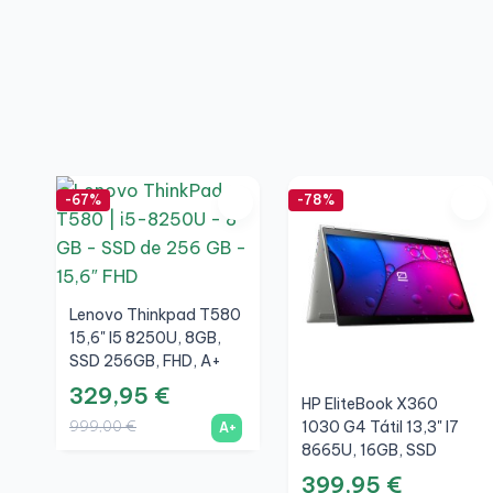
-67%
-78%
Lenovo Thinkpad T580
15,6" I5 8250U, 8GB,
SSD 256GB, FHD, A+
329,95 €
HP EliteBook X360
999,00 €
1030 G4 Tátil 13,3" I7
A+
8665U, 16GB, SSD
512GB, FHD, A+
399,95 €