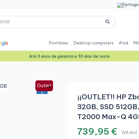
Portugu
Portáteis
Desktop computers
iPad
Mó
Até 3 anos de garantia e 30 dias de teste
Outlet
¡¡OUTLET!! HP Zbo
32GB, SSD 512GB,
T2000 Max-Q 4G
739,95 €
IVA incl.