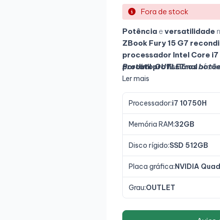
Fora de stock
Potência
e
versatilidade
ZBook Fury 15 G7 recond
processador Intel Core i7
portátil profissional
Produto OUTLET: os botõe
ofere
portabilidade
, permitindo
Ler mais
vás. O seu
ecrã amplo
e a
uma
experiência visual e
Processador:
i7 10750H
Memória RAM:
32GB
Disco rígido:
SSD 512GB
Placa gráfica:
NVIDIA Qua
Grau:
OUTLET