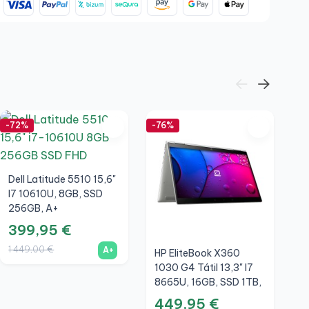
-72%
-76%
-6
Dell Latitude 5510 15,6"
I7 10610U, 8GB, SSD
256GB, A+
399,95 €
1 449,00 €
A+
HP EliteBook X360
De
1030 G4 Tátil 13,3" I7
I
8665U, 16GB, SSD 1TB,
2
FHD, A+
A
449,95 €
3