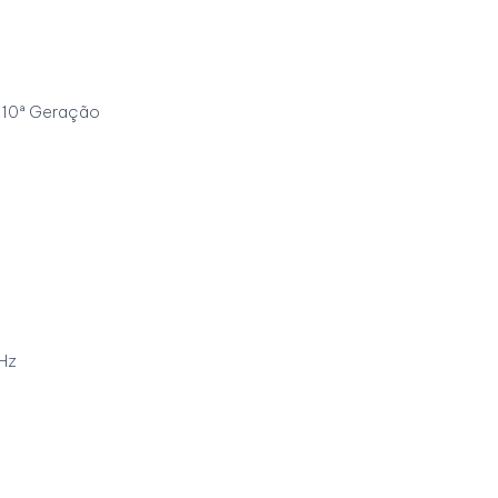
e 10ª Geração
Hz