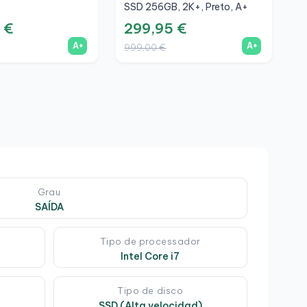
SSD 256GB, 2K+, Preto, A+
F
 €
299,95 €
4
A+
A+
999,00 €
1
Grau
SAÍDA
Tipo de processador
Intel Core i7
Tipo de disco
SSD (Alta velocidad)