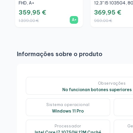
FHD, A+
12,3" I5 1035G4, 8
256GB, 3K, A
359,95 €
369,95 €
A+
1 399,00 €
959,00 €
Informações sobre o produto
Observações
No funcionan botones superiores
Sistema operacional
Windows 11 Pro
Processador
Ge
Intel Core I7 10750H 12M Caché