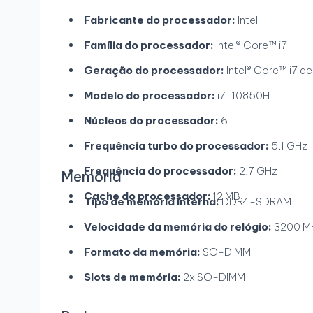
Fabricante do processador:
Intel
Família do processador:
Intel® Core™ i7
Geração do processador:
Intel® Core™ i7 d
Modelo do processador:
i7-10850H
Núcleos do processador:
6
Frequência turbo do processador:
5,1 GHz
Frequência do processador:
2,7 GHz
Memória
Cache do processador:
12 MB
Tipo de memória interna:
DDR4-SDRAM
Velocidade da memória do relógio:
3200 M
Formato da memória:
SO-DIMM
Slots de memória:
2x SO-DIMM