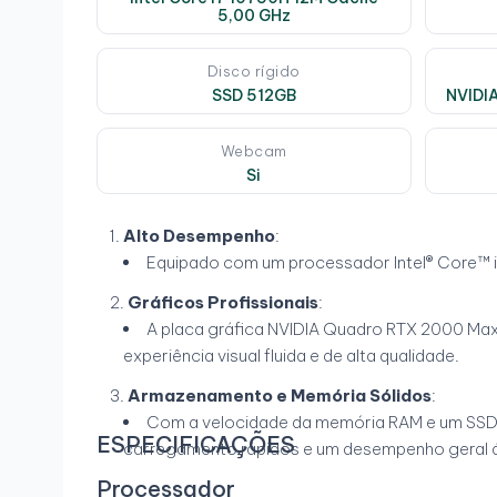
5,00 GHz
Disco rígido
SSD 512GB
NVIDI
Webcam
Si
Alto Desempenho
:
Equipado com um processador Intel® Core™ i7
Gráficos Profissionais
:
A placa gráfica NVIDIA Quadro RTX 2000 Max
experiência visual fluida e de alta qualidade.
Armazenamento e Memória Sólidos
:
Com a velocidade da memória RAM e um SSD 
ESPECIFICAÇÕES
carregamento rápidos e um desempenho geral á
Processador