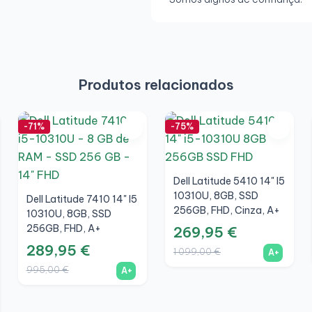
Produtos relacionados
-71%
-75%
Dell Latitude 5410 14" I5
10310U, 8GB, SSD
Dell Latitude 7410 14" I5
256GB, FHD, Cinza, A+
10310U, 8GB, SSD
256GB, FHD, A+
269,95 €
289,95 €
1 099,00 €
A+
995,00 €
A+