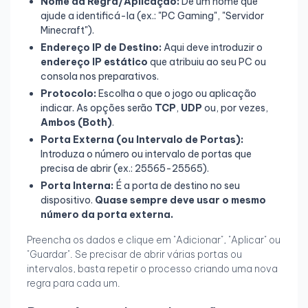
Nome da Regra/Aplicação:
Dê um nome que
ajude a identificá-la (ex.: "PC Gaming", "Servidor
Minecraft").
Endereço IP de Destino:
Aqui deve introduzir o
endereço IP estático
que atribuiu ao seu PC ou
consola nos preparativos.
Protocolo:
Escolha o que o jogo ou aplicação
indicar. As opções serão
TCP
,
UDP
ou, por vezes,
Ambos (Both)
.
Porta Externa (ou Intervalo de Portas):
Introduza o número ou intervalo de portas que
precisa de abrir (ex.: 25565-25565).
Porta Interna:
É a porta de destino no seu
dispositivo.
Quase sempre deve usar o mesmo
número da porta externa.
Preencha os dados e clique em "Adicionar", "Aplicar" ou
"Guardar". Se precisar de abrir várias portas ou
intervalos, basta repetir o processo criando uma nova
regra para cada um.