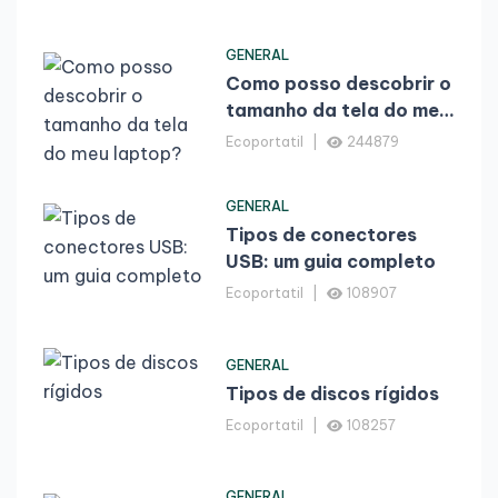
GENERAL
Como posso descobrir o
tamanho da tela do meu
laptop?
Ecoportatil
244879
GENERAL
Tipos de conectores
USB: um guia completo
Ecoportatil
108907
GENERAL
Tipos de discos rígidos
Ecoportatil
108257
GENERAL