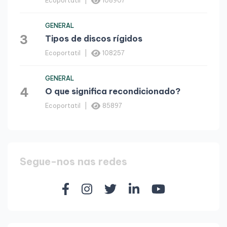
Ecoportatil
108907
GENERAL
3
Tipos de discos rígidos
Ecoportatil
108257
GENERAL
4
O que significa recondicionado?
Ecoportatil
85897
Segue-nos nas redes