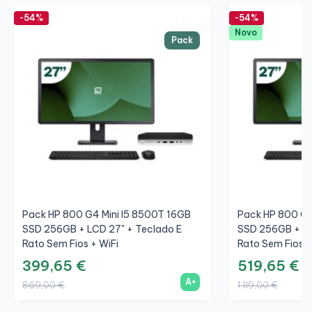
-54%
-54%
Novo
Pack
Pack HP 800 G4 Mini I5 8500T 16GB
Pack HP 800 G6
SSD 256GB + LCD 27" + Teclado E
SSD 256GB + LC
Rato Sem Fios + WiFi
Rato Sem Fios +
399,65 €
519,65 €
A+
869,00 €
1 119,00 €