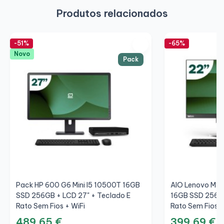
Produtos relacionados
-51%
-65%
Novo
Pack
Pack HP 600 G6 Mini I5 10500T 16GB
AIO Lenovo M92
SSD 256GB + LCD 27" + Teclado E
16GB SSD 256GB
Rato Sem Fios + WiFi
Rato Sem Fios +
489,65 €
399,69 €