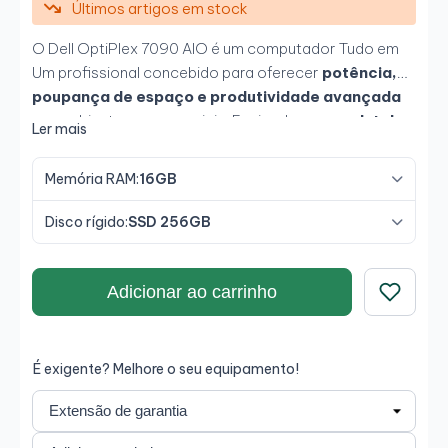
Últimos artigos em stock
O Dell OptiPlex 7090 AIO é um computador Tudo em
Um profissional concebido para oferecer
potência,
poupança de espaço e produtividade avançada
em ambientes empresariais. Equipado com um
Intel
Ler mais
Core i7-1185G7 de 11.ª geração
, juntamente com
16GB de RAM e SSD de 256GB
, proporciona um
Memória RAM:
16GB
desempenho fluido em multitarefa, gestão empresarial
e aplicações de escritório. Inclui monitor
Dell P2422H
Disco rígido:
SSD 256GB
Full HD de 24 polegadas
, oferecendo uma
experiência visual confortável e profissional para uso
diário intensivo.
Adicionar ao carrinho
Guardar
É exigente? Melhore o seu equipamento!