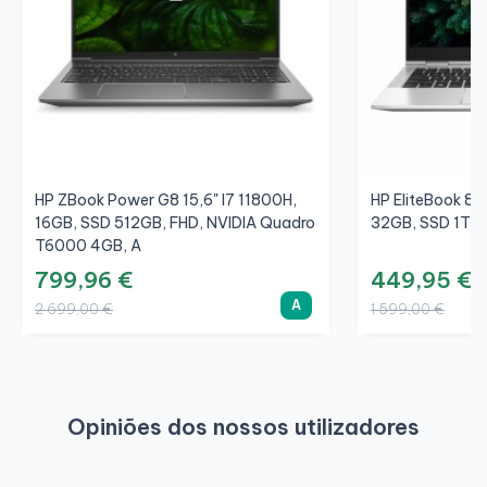
HP ZBook Power G8 15,6" I7 11800H,
HP EliteBook 83
16GB, SSD 512GB, FHD, NVIDIA Quadro
32GB, SSD 1TB,
T6000 4GB, A
799,96 €
449,95 €
A
2 699,00 €
1 599,00 €
Opiniões dos nossos utilizadores