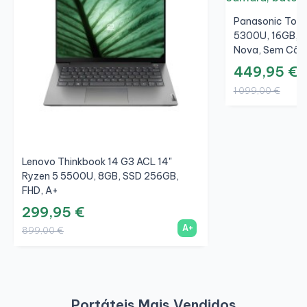
Panasonic Toug
5300U, 16GB, S
Nova, Sem Câm
449,95 €
1 099,00 €
Lenovo Thinkbook 14 G3 ACL 14"
Ryzen 5 5500U, 8GB, SSD 256GB,
FHD, A+
299,95 €
A+
899,00 €
Portáteis Mais Vendidos