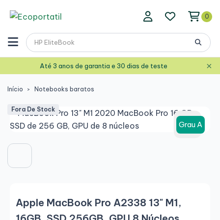
0
×
Até 3 anos de garantia e 30 dias de teste
Início
Notebooks baratos
Fora De Stock
Grau A
Apple MacBook Pro A2338 13" M1,
16GB, SSD 256GB, GPU 8 Núcleos,