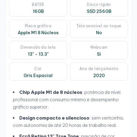
BATER
Disco rígido
16GB
SSD 256GB
Placa gráfica
Tela sensível ao toque
Apple M1 8 Núcleos
No
Dimensão da tela
Webcam
13" - 13,3"
Si
Cor
Ano de lançamento
Gris Espacial
2020
Chip Apple M1 de 8 núcleos
: potência de nível
profissional com consumo mínimo e desempenho
gráfico superior.
Design compacto e silencioso
: sem ventoinha,
com autonomia de até 20 horas de trabalho real.
Ecrã Retina 13" True Tone
: precisão de cor,