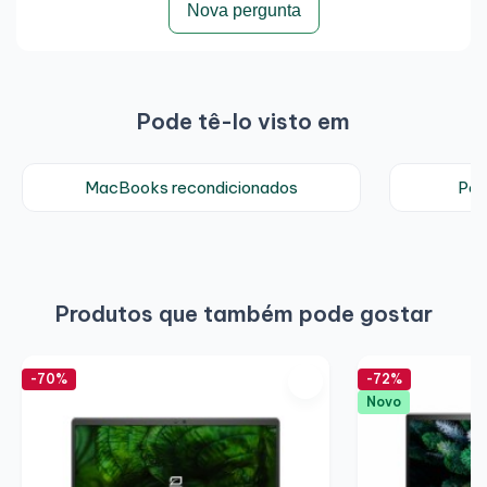
Nova pergunta
Pode tê-lo visto em
MacBooks recondicionados
Por
Produtos que também pode gostar
-70%
-72%
Novo