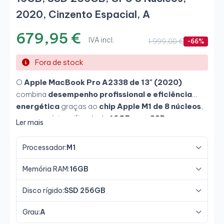
2020, Cinzento Espacial, A
679,95 €
IVA incl.
1 999,00 €
-66%
Fora de stock
O
Apple MacBook Pro A2338 de 13" (2020)
combina
desempenho profissional e eficiência
energética
graças ao
chip Apple M1 de 8 núcleos
,
uma memória unificada de
16GB
e um
SSD
Ler mais
ultrarrápido de 256GB
. O seu design compacto e
silencioso, aliado ao
ecrã Retina com True Tone
,
Processador:
M1
tornam-no na ferramenta ideal para
profissionais
criativos, programadores e utilizadores
Memória RAM:
16GB
avançados
que procuram fluidez, potência e
autonomia excecional.
Disco rígido:
SSD 256GB
Grau:
A