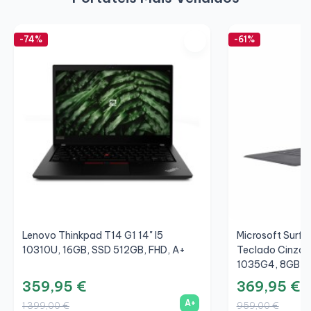
-74%
-61%
Lenovo Thinkpad T14 G1 14" I5
Microsoft Surfac
10310U, 16GB, SSD 512GB, FHD, A+
Teclado Cinza/C
1035G4, 8GB, S
359,95 €
369,95 €
A+
1 399,00 €
959,00 €