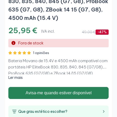
830, 835, 840, 845 (G7, G8), ProBook
635 (G7, G8), ZBook 14 15 (G7, G8),
4500 mAh (15.4 V)
25,95 €
IVA incl.
49,00 €
-47%
Fora de stock
1 opiniões
Bateria Movano de 15.4V e 4500 mAh compatível com
portáteis HP EliteBook 830, 835, 840, 845 (G7/G8),
ProBook 635 (G7/G8) e ZBook 14/15 (G7/G8).
Ler mais
Oferece um desempenho seguro e estável, com
autonomia suficiente para longas jornadas de
trabalho, proteções contra sobrecarga e
Avisa-me quando estiver disponível
sobreaquecimento, e encaixe perfeito como a bateria
original, sendo a melhor opção para devolver vida ao
teu portátil.
Que grau estético escolher?