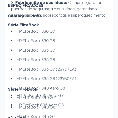
Fabricação de qualidade:
Cumpre rigorosos
ESPECIFICAÇÕES
padrões de segurança e qualidade, garantindo
proteção contra sobrecargas e superaquecimento.
Compatibilidade
Série EliteBook
HP EliteBook 830 G7
HP EliteBook 830 G8
HP EliteBook 835 G7
HP EliteBook 835 G8
HP EliteBook 835 G7 (23Y57EA)
HP EliteBook 835 G8 (23Y60EA)
HP EliteBook 840 Aero G8
Série ProBook
HP ProBook 635 Aero G7
HP EliteBook 840 G7
HP ProBook 635 Aero G8
HP EliteBook 840 G8
HP EliteBook 845 G7