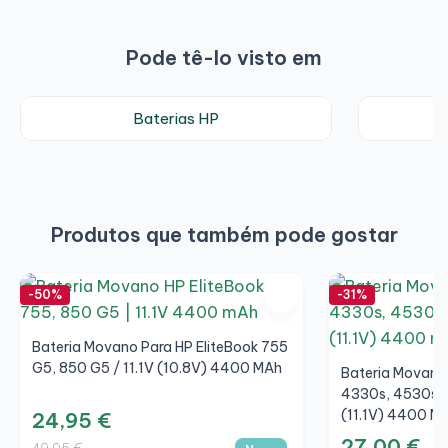
Pode tê-lo visto em
Baterias HP
P
Produtos que também pode gostar
-50%
-31%
Bateria Movano Para HP EliteBook 755
G5, 850 G5 / 11.1V (10.8V) 4400 MAh
Bateria Movano
4330s, 4530s 
(11.1V) 4400 M
24,95 €
27,00 €
49,95 €