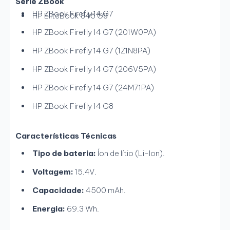
Série ZBook
HP ZBook Firefly 14 G7
HP EliteBook 845 G8
HP ZBook Firefly 14 G7 (201W0PA)
HP ZBook Firefly 14 G7 (1Z1N8PA)
HP ZBook Firefly 14 G7 (206V5PA)
HP ZBook Firefly 14 G7 (24M71PA)
HP ZBook Firefly 14 G8
Características Técnicas
Tipo de bateria:
Íon de lítio (Li-Ion).
Voltagem:
15.4V.
Capacidade:
4500 mAh.
Energia:
69.3 Wh.