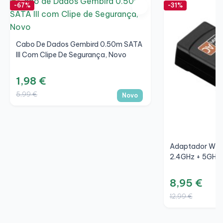
-67%
-31%
Cabo De Dados Gembird 0.50m SATA
III Com Clipe De Segurança, Novo
1,98 €
5,99 €
Novo
Adaptador Wi-
2.4GHz + 5GHz
8,95 €
12,99 €