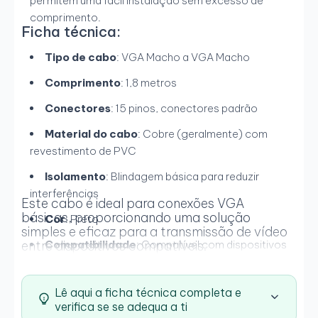
permitem uma fácil instalação sem excesso de
comprimento.
Ficha técnica:
Tipo de cabo
: VGA Macho a VGA Macho
Comprimento
: 1,8 metros
Conectores
: 15 pinos, conectores padrão
Material do cabo
: Cobre (geralmente) com
revestimento de PVC
Isolamento
: Blindagem básica para reduzir
interferências
Este cabo é ideal para conexões VGA
básicas, proporcionando uma solução
Cor
: Preto
simples e eficaz para a transmissão de vídeo
entre dispositivos compatíveis.
Compatibilidade
: Compatível com dispositivos
VGA como monitores, projetores e PCs
Peso
: Aproximadamente 100-150 g
Lê aqui a ficha técnica completa e
verifica se se adequa a ti