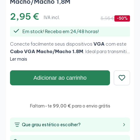
Macho/Macho 1,8M
2,95 €
IVA incl.
5,95 €
-50%
Em stock! Receba em 24/48 horas!
Conecte facilmente seus dispositivos
VGA
com este
Cabo VGA Macho/Macho 1.8M
. Ideal para transmitir
vídeo de alta qualidade em
monitores
e
projetores
.
Ler mais
Seu comprimento conveniente e design resistente
garantem uma conexão estável e duradoura.
Adicionar ao carrinho
Guardar
Faltam-te
99,00 €
para o envio grátis
Que grau estético escolher?