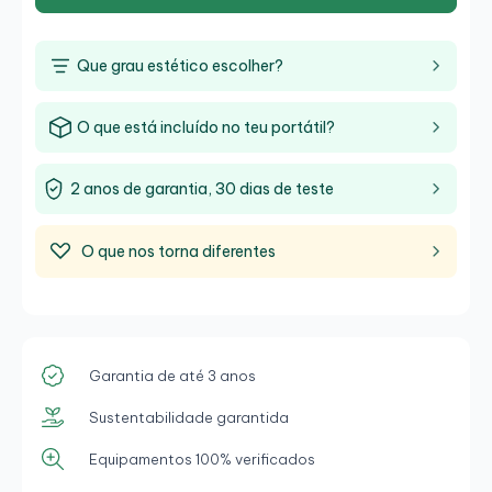
ambiente de trabalho moderno. O
Dell Latitude 5510
é uma ferramenta poderosa para quem procura um
equipamento fiável que combine desempenho
Que grau estético escolher?
superior, design robusto e soluções empresariais
avançadas.
O que está incluído no teu portátil?
2 anos de garantia, 30 dias de teste
O que nos torna diferentes
Garantia de até 3 anos
Sustentabilidade garantida
Equipamentos 100% verificados