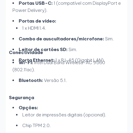
Portas USB-C:
1 (compatível com DisplayPort e
Power Delivery).
Portas de vídeo:
1 x HDMI 1.4.
Combo de auscultadores/microfone:
Sim.
Leitor de cartões SD:
Sim.
Conectividade
Porta Ethernet:
1 x RJ-45 (Gigabit LAN).
Wi-Fi:
Intel Dual Band Wireless-AC 9560
(802.11ac).
Bluetooth:
Versão 5.1.
Segurança
Opções:
Leitor de impressões digitais (opcional).
Chip TPM 2.0.