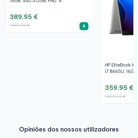
16GB, SSD 512GB, FHD, A
389,95 €
1 449,00 €
A
HP EliteBook X3
I7 8665U, 16GB
359,95 €
1 699,00 €
Opiniões dos nossos utilizadores