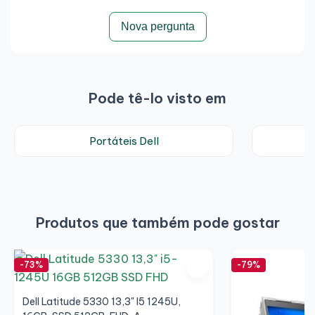
Nova pergunta
Pode tê-lo visto em
Portáteis Dell
P
Produtos que também pode gostar
-73%
-79%
Dell Latitude 5330 13,3" I5 1245U,