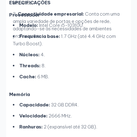
ESPECIFICAÇÕES
eficiente.
Conectividade empresarial:
Conta com uma
Processador
ampla variedade de portas e opções de rede,
Modelo:
Intel Core i5-10310U.
adaptando-se às necessidades de ambientes
profissionais.
Frequência base:
1.7 GHz (até 4.4 GHz com
Turbo Boost).
Núcleos:
4.
Threads:
8.
Cache:
6 MB.
Memória
Capacidade:
32 GB DDR4.
Velocidade:
2666 MHz.
Ranhuras:
2 (expansível até 32 GB).