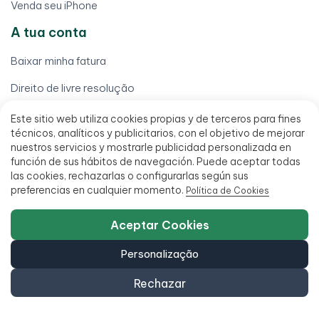
Venda seu iPhone
A tua conta
Baixar minha fatura
Direito de livre resolução
Localizar meu pedido
Este sitio web utiliza cookies propias y de terceros para fines
técnicos, analíticos y publicitarios, con el objetivo de mejorar
Meus pedidos
nuestros servicios y mostrarle publicidad personalizada en
función de sus hábitos de navegación. Puede aceptar todas
Minha conta
las cookies, rechazarlas o configurarlas según sus
preferencias en cualquier momento.
Política de Cookies
Processar uma garantia
Termos legais
Aceptar Cookies
Aviso legal
Personalização
Condições de venda
Rechazar
Financiamento em até 18 meses