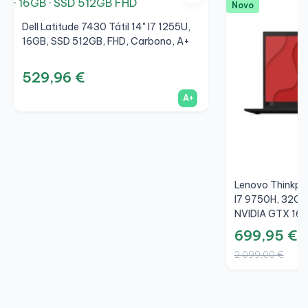
Novo
Dell Latitude 7430 Tátil 14" I7 1255U,
16GB, SSD 512GB, FHD, Carbono, A+
529,96 €
A+
Lenovo Thinkpa
I7 9750H, 32GB
NVIDIA GTX 165
699,95 €
2 099,00 €