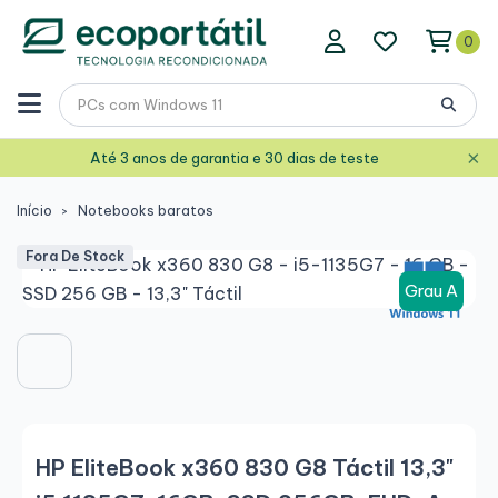
0
×
Até 3 anos de garantia e 30 dias de teste
Início
Notebooks baratos
Fora De Stock
Grau A
HP EliteBook x360 830 G8 Táctil 13,3"