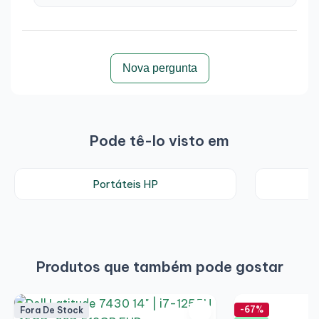
Nova pergunta
Pode tê-lo visto em
Portáteis HP
P
Produtos que também pode gostar
-67%
Fora De Stock