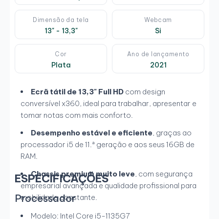
Dimensão da tela
Webcam
13" - 13,3"
Si
Cor
Ano de lançamento
Plata
2021
Ecrã tátil de 13,3" Full HD
com design
conversível x360, ideal para trabalhar, apresentar e
tomar notas com mais conforto.
Desempenho estável e eficiente
, graças ao
processador i5 de 11.ª geração e aos seus 16GB de
RAM.
Chassis premium muito leve
, com segurança
ESPECIFICAÇÕES
empresarial avançada e qualidade profissional para
Processador
mobilidade constante.
Modelo: Intel Core i5-1135G7