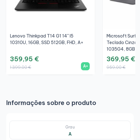
Lenovo Thinkpad T14 G1 14" I5
Microsoft Surfac
10310U, 16GB, SSD 512GB, FHD, A+
Teclado Cinza/C
1035G4, 8GB, S
359,95 €
369,95 €
A+
1 399,00 €
959,00 €
Informações sobre o produto
Grau
A