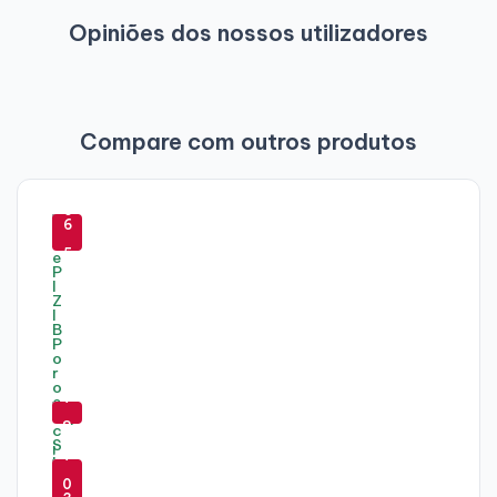
Opiniões dos nossos utilizadores
Compare com outros produtos
-
-
6
6
9
5
%
%
-
7
8
-
-
%
7
-
5
0
6
-