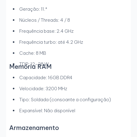
Geração: 11.ª
Núcleos / Threads: 4 / 8
Frequência base: 2.4 GHz
Frequência turbo: até 4.2 GHz
Cache: 8 MB
TDP: 12–28 W
Memória RAM
Capacidade: 16GB DDR4
Velocidade: 3200 MHz
Tipo: Soldada (consoante a configuração)
Expansível: Não disponível
Armazenamento