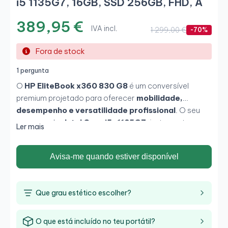
i5 1135G7, 16GB, SSD 256GB, FHD, A
389,95 €
IVA incl.
1 299,00 €
-70%
Fora de stock
1 pergunta
O
HP EliteBook x360 830 G8
é um conversível
premium projetado para oferecer
mobilidade,
desempenho e versatilidade profissional
. O seu
processador
Intel Core i5-1135G7
, juntamente com
Ler mais
16GB de RAM
e
SSD de 256GB
, garante uma
experiência fluida para multitarefa e ambientes
Avisa-me quando estiver disponível
corporativos. O seu
ecrã tátil de 13,3" Full HD
permite trabalhar de forma intuitiva, enquanto o design
x360
oferece modos de utilização flexíveis para
Que grau estético escolher?
reuniões, apresentações e trabalho diário.
O que está incluído no teu portátil?