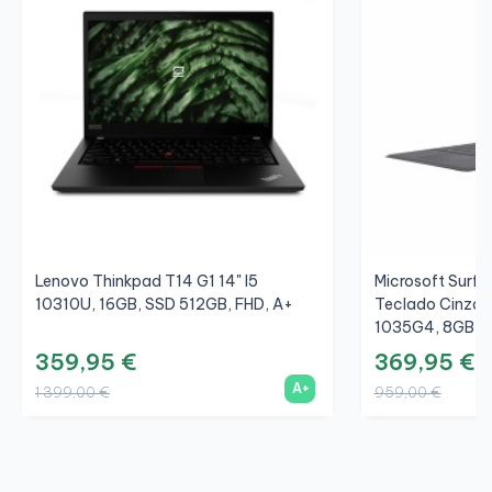
Lenovo Thinkpad T14 G1 14" I5
Microsoft Surfac
10310U, 16GB, SSD 512GB, FHD, A+
Teclado Cinza/C
1035G4, 8GB, S
359,95 €
369,95 €
A+
1 399,00 €
959,00 €