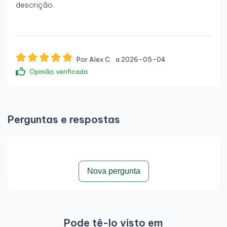
descrição.
Por Alex C.
a 2026-05-04
Opinião verificada
Tudo bem
tudo bem
Perguntas e respostas
Por meritxell m.
a 2026-02-26
Opinião verificada
Nova pergunta
Correto
Tudo bem, funciona bem e está em bom estado, mas a
bateria tem pouca capacidade.
Pode tê-lo visto em