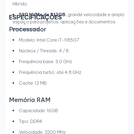
híbrido.
SSD NVMe de 512GB
, grande velocidade e amplo
ESPECIFICAÇÕES
espaço para projetos, aplicações e documentos
Processador
profissionais.
Modelo: Intel Core i7-1185G7
Núcleos / Threads: 4 / 8
Frequência base: 3,0 GHz
Frequência turbo: até 4,8 GHz
Cache: 12 MB
Memória RAM
Capacidade: 16GB
Tipo: DDR4
Velocidade: 3200 MHz