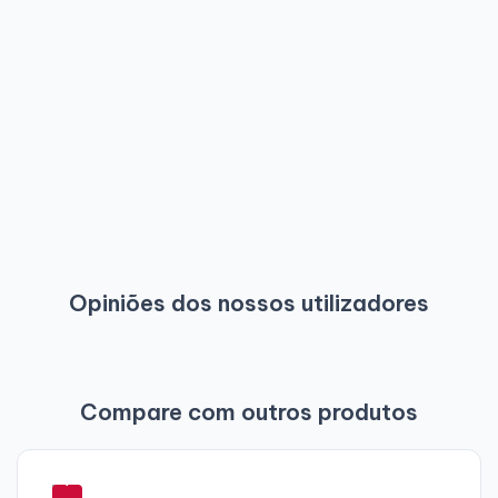
e com grande assistência do início ao fim.
Por Mariangeles P.
a 2026-01-09
Opinião verificada
Comprar portátil HP
Tudo perfeito, um bom aconselhamento telefónico,
envio muito rápido, o equipamento funciona
perfeitamente, em suma, totalmente recomendável.
Opiniões dos nossos utilizadores
Por Antonio Angel J.
a 2026-01-06
Compare com outros produtos
Opinião verificada
-
Tudo PERFEITO
7
Pessoal profissional. Liguei para pedir informações e