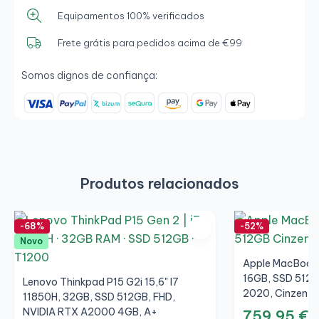
Equipamentos 100% verificados
Frete grátis para pedidos acima de €99
Somos dignos de confiança:
Produtos relacionados
-68%
-52%
Novo
Apple MacBook 
16GB, SSD 512G
Lenovo Thinkpad P15 G2i 15,6" I7
2020, Cinzento 
11850H, 32GB, SSD 512GB, FHD,
NVIDIA RTX A2000 4GB, A+
759,95 €