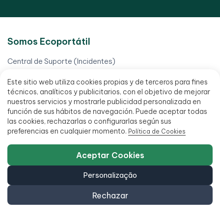
Somos Ecoportátil
Central de Suporte (Incidentes)
Contacto
Este sitio web utiliza cookies propias y de terceros para fines
técnicos, analíticos y publicitarios, con el objetivo de mejorar
FAQ - Perguntas Frequentes
nuestros servicios y mostrarle publicidad personalizada en
función de sus hábitos de navegación. Puede aceptar todas
Processo de recondicionamento
las cookies, rechazarlas o configurarlas según sus
preferencias en cualquier momento.
Política de Cookies
Quem somos nós
Informação
Aceptar Cookies
Blog
Personalização
Certificado de Eliminação de Dados (ITAD)
Rechazar
Computadores Black Friday