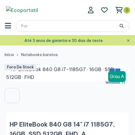
0
×
Até 3 anos de garantia e 30 dias de teste
Início
Notebooks baratos
Fora De Stock
Grau A
HP EliteBook 840 G8 14" i7 1185G7,
16GB, SSD 512GB, FHD, A