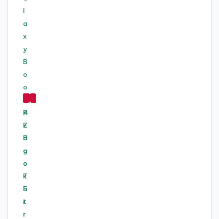
-
5
2
%
-