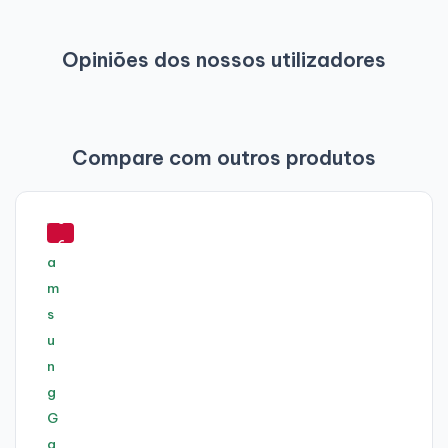
Opinião verificada
Opiniões dos nossos utilizadores
Em muito boas condições
Produto recebido a tempo. O estado exterior, em
muito boas condições, e uma inicialização sem
problemas.
Compare com outros produtos
-
5
Por sebastian s.
a 2025-09-04
6
Opinião verificada
%
Entra rápida
O portátil chegou rápido e muito bem embalado, agora
é hora de testar o produto.