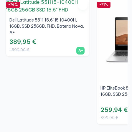
-76%
-71%
Tudo correto
Por enquanto, está funcionando bem.
Dell Latitude 5511 15,6" I5 10400H,
16GB, SSD 256GB, FHD, Bateria Nova,
A+
389,95 €
Por Jorge M.
a 2025-12-11
1 599,00 €
A+
Opinião verificada
Excelente qualidade e atendimento
O portátil estava em perfeito estado, sem sinais
aparentes de uso, e o preço era excelente. Muito, muito
recomendável, se procuras algo para casa, para jovens
HP EliteBook 83
ou até para universitários que não precisem de
16GB, SSD 256G
AutoCAD, etc.
259,94 €
899,00 €
Por Jordi C.
a 2025-10-26