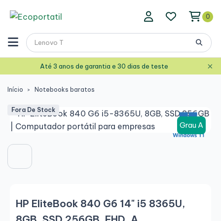
0
×
Até 3 anos de garantia e 30 dias de teste
Início
Notebooks baratos
Fora De Stock
Grau A
HP EliteBook 840 G6 14" i5 8365U,
8GB, SSD 256GB, FHD, A