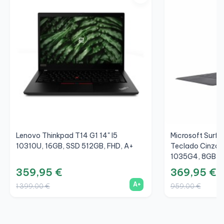
Lenovo Thinkpad T14 G1 14" I5
Microsoft Surfac
10310U, 16GB, SSD 512GB, FHD, A+
Teclado Cinza/C
1035G4, 8GB, S
359,95 €
369,95 €
A+
1 399,00 €
959,00 €