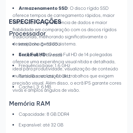
Armazenamento SSD
: O disco rígido SSD
oferece tempos de carregamento rápidos, maior
ESPECIFICAÇÕES
velocidade de transferência de dados e maior
fiabilidade em comparação com os discos rígidos
Processador
tradicionais, melhorando significativamente o
desempenho geral do sistema.
Intel Core i5-8365U
Ecrã Full HD:
O ecrã Full HD de 14 polegadas
4 núcleos / 8 threads
oferece uma experiência visual nítida e detalhada,
Frequência base: 1,6 GHz
ideal para produtividade, visualização de conteúdo
multimédia e realização de trabalhos que exigem
Turbo Boost: até 4,1 GHz
precisão visual. Além disso, o ecrã IPS garante cores
Cache L3: 6 MB
vivas e amplos ângulos de visão.
Memória RAM
Capacidade: 8 GB DDR4
Expansível: até 32 GB