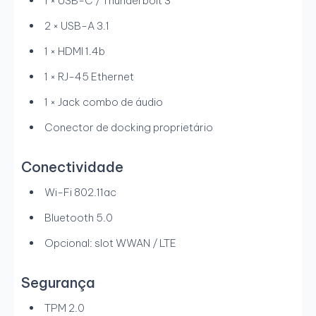
1 × USB-C / Thunderbolt 3
2 × USB-A 3.1
1 × HDMI 1.4b
1 × RJ-45 Ethernet
1 × Jack combo de áudio
Conector de docking proprietário
Conectividade
Wi-Fi 802.11ac
Bluetooth 5.0
Opcional: slot WWAN / LTE
Segurança
TPM 2.0