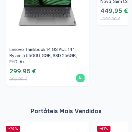
Nova, Sem Câm
449,95 €
1 099,00 €
Lenovo Thinkbook 14 G3 ACL 14"
Ryzen 5 5500U, 8GB, SSD 256GB,
FHD, A+
299,95 €
A+
899,00 €
Portáteis Mais Vendidos
-74%
-61%