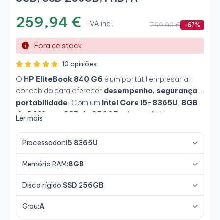
259,94 €
IVA incl.
799,00 €
-67%
Fora de stock
10 opiniões
O
HP EliteBook 840 G6
é um portátil empresarial
concebido para oferecer
desempenho, segurança e
portabilidade
. Com um
Intel Core i5-8365U
,
8GB
de RAM
e um
SSD de 256GB
, oferece fluidez em
Ler mais
tarefas de escritório, navegação e aplicações
corporativas. O seu ecrã
Full HD de 14"
garante um
Processador:
i5 8365U
bom espaço de trabalho num formato leve e
resistente, ideal para
profissionais em mobilidade
.
Memória RAM:
8GB
Disco rígido:
SSD 256GB
Grau:
A