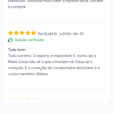
oferecido, funciona muito bem. Empresa séria, voltarei
a comprar.
Por ELIAS D.
a 2026-06-01
Opinião verificada
Tudo bem
Tudo correto. O aspeto é impecável. E, como diz a
Bíblia: Deus não vê o que o homem vê; Deus vê o
coração. E o coração do computador está bem, e o
corpo também. Aleluia.
Por David E.
a 2026-05-26
Opinião verificada