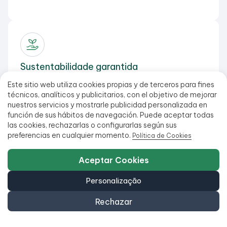
Sustentabilidade garantida
Ao optar por produtos recondicionados, você reduz o
Este sitio web utiliza cookies propias y de terceros para fines
desperdício tecnológico e economiza recursos.
técnicos, analíticos y publicitarios, con el objetivo de mejorar
nuestros servicios y mostrarle publicidad personalizada en
función de sus hábitos de navegación. Puede aceptar todas
las cookies, rechazarlas o configurarlas según sus
preferencias en cualquier momento.
Política de Cookies
Aceptar Cookies
Equipamentos 100% verificados
Personalização
Recondicionado por profissionais. Verificado em 17
pontos de controle.
Rechazar