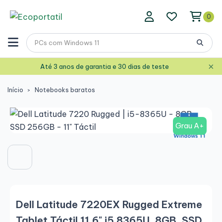
0
×
Até 3 anos de garantia e 30 dias de teste
Início
Notebooks baratos
Grau A+
Dell Latitude 7220EX Rugged Extreme
Tablet Táctil 11,6" i5 8365U, 8GB, SSD