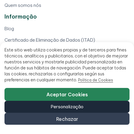
Quem somos nós
Informação
Blog
Certificado de Eliminação de Dados (ITAD)
Este sitio web utiliza cookies propias y de terceros para fines
Computadores Black Friday
técnicos, analíticos y publicitarios, con el objetivo de mejorar
nuestros servicios y mostrarle publicidad personalizada en
Computadores para escolas
función de sus hábitos de navegación. Puede aceptar todas
las cookies, rechazarlas o configurarlas según sus
Conta de distribuição para profissionais
preferencias en cualquier momento.
Política de Cookies
Venda o seu telemóvel
Aceptar Cookies
Venda seu computador
Personalização
Venda seu iPhone
Rechazar
A tua conta
Baixar minha fatura