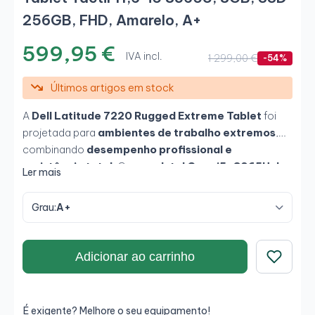
256GB, FHD, Amarelo, A+
599,95 €
IVA incl.
1 299,00 €
-54%
Últimos artigos em stock
A
Dell Latitude 7220 Rugged Extreme Tablet
foi
projetada para
ambientes de trabalho extremos
,
combinando
desempenho profissional e
resistência total
. Com um
Intel Core i5-8365U de
Ler mais
8ª geração
,
8 GB de memória DDR4
e
SSD de 256
GB
, oferece um funcionamento ágil e fiável mesmo em
Grau:
A+
condições exigentes. O seu
ecrã tátil de 11,6" Full
HD e 1000 nits
permite trabalhar ao ar livre ou em
ambientes industriais, sendo legível sob luz solar. Ideal
Adicionar ao carrinho
para
técnicos, operadores e profissionais de
Guardar
campo
que precisam de robustez e mobilidade.
É exigente? Melhore o seu equipamento!