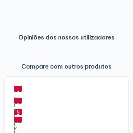
Opiniões dos nossos utilizadores
Compare com outros produtos
-
5
-
8
5
%
-
4
7
-
%
8
6
%
5
-
%