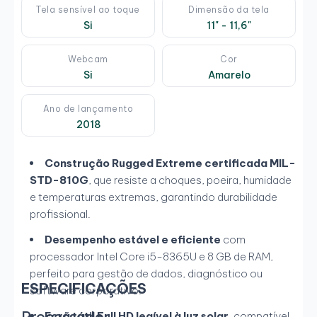
Tela sensível ao toque
Dimensão da tela
Si
11" - 11,6"
Webcam
Cor
Si
Amarelo
Ano de lançamento
2018
Construção Rugged Extreme certificada MIL-
STD-810G
, que resiste a choques, poeira, humidade
e temperaturas extremas, garantindo durabilidade
profissional.
Desempenho estável e eficiente
com
processador Intel Core i5-8365U e 8 GB de RAM,
perfeito para gestão de dados, diagnóstico ou
ESPECIFICAÇÕES
software corporativo.
Processador
Ecrã tátil Full HD legível à luz solar
, compatível