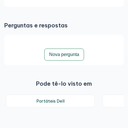
Perguntas e respostas
Nova pergunta
Pode tê-lo visto em
Portáteis Dell
P