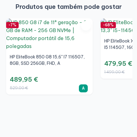
Produtos que também pode gostar
-7%
-68%
HP EliteBook X3
I5 1145G7, 16GB
HP EliteBook 850 G8 15,6" I7 1165G7,
479,95 €
8GB, SSD 256GB, FHD, A
1 499,00 €
489,95 €
529,00 €
A