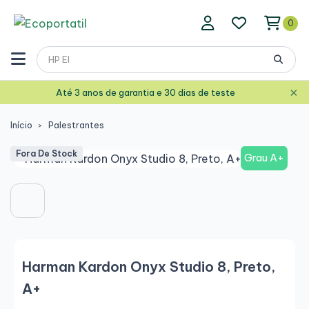
0
×
Até 3 anos de garantia e 30 dias de teste
Início
Palestrantes
Fora De Stock
Grau A+
Harman Kardon Onyx Studio 8, Preto,
A+