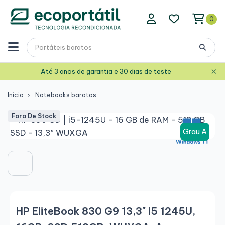
0
×
Até 3 anos de garantia e 30 dias de teste
Início
Notebooks baratos
Fora De Stock
Grau A
HP EliteBook 830 G9 13,3" i5 1245U,