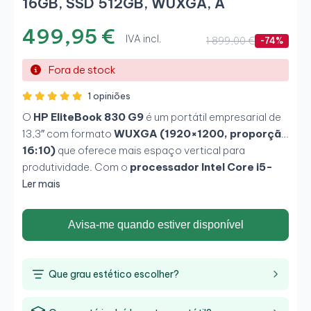
16GB, SSD 512GB, WUXGA, A
499,95 €
IVA incl.
1 899,00 €
-74%
Fora de stock
1 opiniões
O
HP EliteBook 830 G9
é um portátil empresarial de
13,3″ com formato
WUXGA (1920×1200, proporção
16:10)
que oferece mais espaço vertical para
produtividade. Com o
processador Intel Core i5-
1245U
,
16 GB de RAM
e
SSD de 512 GB
, garante um
Ler mais
desempenho fluido em ambientes profissionais
móveis. O seu chassis ultraleve (≈1,27 kg) e a sua
Avisa-me quando estiver disponível
elevada conectividade, juntamente com
funcionalidades de segurança empresariais, tornam-
no numa opção de topo para executivos, consultores
Que grau estético escolher?
ou teletrabalho de elevada exigência.