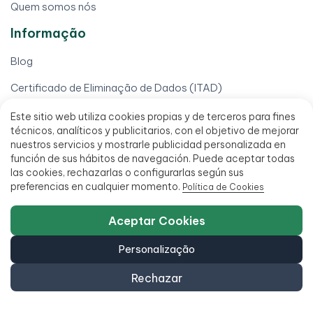
Quem somos nós
Informação
Blog
Certificado de Eliminação de Dados (ITAD)
Computadores Black Friday
Este sitio web utiliza cookies propias y de terceros para fines
técnicos, analíticos y publicitarios, con el objetivo de mejorar
Computadores para escolas
nuestros servicios y mostrarle publicidad personalizada en
función de sus hábitos de navegación. Puede aceptar todas
Conta de distribuição para profissionais
las cookies, rechazarlas o configurarlas según sus
preferencias en cualquier momento.
Política de Cookies
Venda o seu telemóvel
Aceptar Cookies
Venda seu computador
Venda seu iPhone
Personalização
A tua conta
Rechazar
Baixar minha fatura