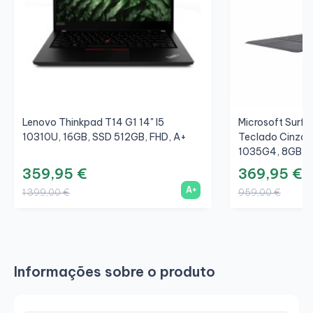
Lenovo Thinkpad T14 G1 14" I5
Microsoft Surfac
10310U, 16GB, SSD 512GB, FHD, A+
Teclado Cinza/C
1035G4, 8GB, S
359,95 €
369,95 €
A+
1 399,00 €
959,00 €
Informações sobre o produto