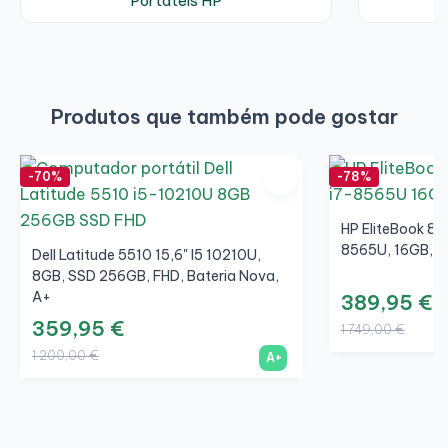
Portáteis HP
P
Produtos que também pode gostar
-70%
-78%
HP EliteBook 850
8565U, 16GB, S
Dell Latitude 5510 15,6" I5 10210U,
8GB, SSD 256GB, FHD, Bateria Nova,
A+
389,95 €
359,95 €
1 749,00 €
1 200,00 €
A+