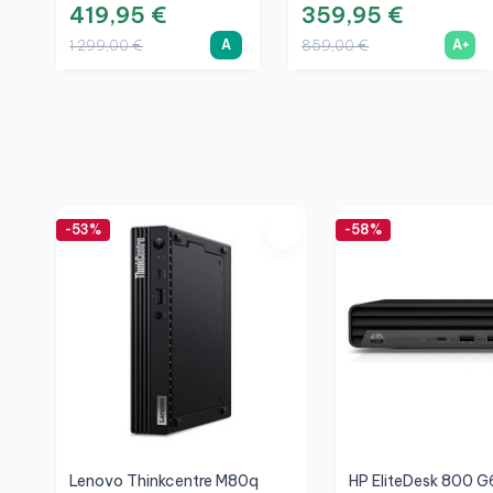
A
419,95 €
359,95 €
A
A+
1 299,00 €
859,00 €
-53%
-58%
Lenovo Thinkcentre M80q
HP EliteDesk 800 G6