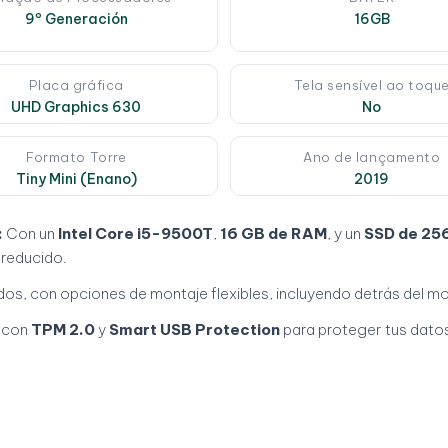
9º Generación
16GB
Placa gráfica
Tela sensível ao toqu
UHD Graphics 630
No
Formato Torre
Ano de lançamento
Tiny Mini (Enano)
2019
:
Con un
Intel Core i5-9500T
,
16 GB de RAM
, y un
SSD de 25
 reducido.
os, con opciones de montaje flexibles, incluyendo detrás del mon
 con
TPM 2.0
y
Smart USB Protection
para proteger tus datos