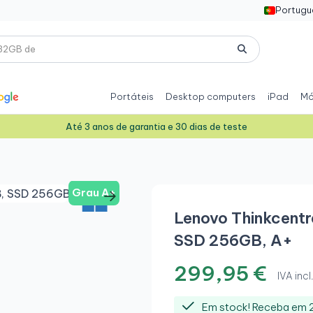
Portugu
Portáteis
Desktop computers
iPad
Mó
Até 3 anos de garantia e 30 dias de teste
Grau A+
Lenovo Thinkcentr
SSD 256GB, A+
299,95 €
IVA incl
Em stock! Receba em 2