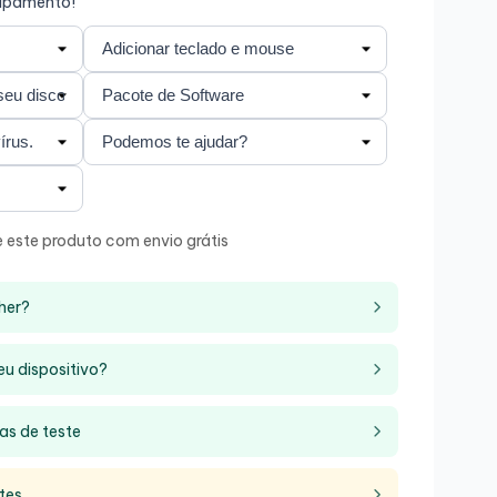
uipamento!
 este produto com envio grátis
her?
eu dispositivo?
as de teste
tes