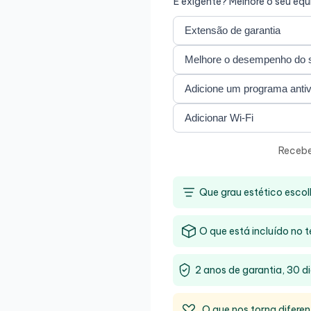
É exigente? Melhore o seu eq
Recebe
Que grau estético escol
O que está incluído no t
2 anos de garantia, 30 di
O que nos torna diferen