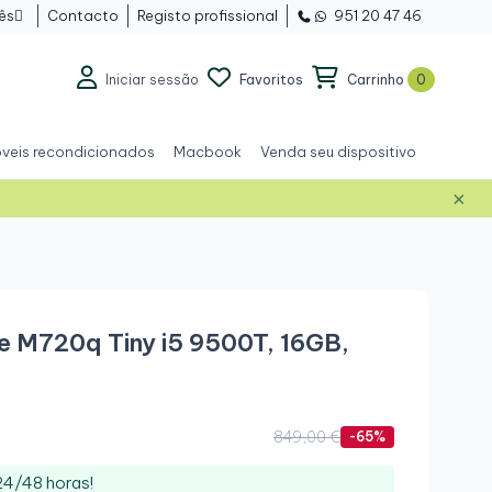
ês
Contacto
Registo profissional
951 20 47 46

Iniciar sessão
Favoritos
Carrinho
0
veis recondicionados
Macbook
Venda seu dispositivo
×
Grau A+
e M720q Tiny i5 9500T, 16GB,
.
849,00 €
-65%
4/48 horas!