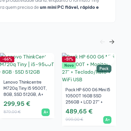
 e produtividade diária, enquanto o formato Tiny
ra quem precisa de
um mini PC fiável, rápido e
-66%
-51%
-7
Novo
Pack
Lenovo Thinkcentre
M720q Tiny I5 9500T,
Pack HP 600 G6 Mini I5
8GB, SSD 512GB, A+
10500T 16GB SSD
256GB + LCD 27" +
299,95 €
Teclado E Rato Sem
489,65 €
879,00 €
A+
H
Fios + WiFi
999,00 €
S
A+
2