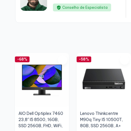
Conselho de Especialista
-68%
-58%
AIO Dell Optiplex 7460
Lenovo Thinkcentre
23,8" I5 8500, 16GB,
M90q Tiny I5 10500T,
SSD 256GB, FHD, WiFi,
8GB, SSD 256GB, A+