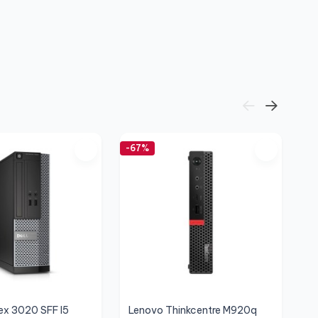
2
9
-67%
-5
lex 3020 SFF I5
Lenovo Thinkcentre M920q
H