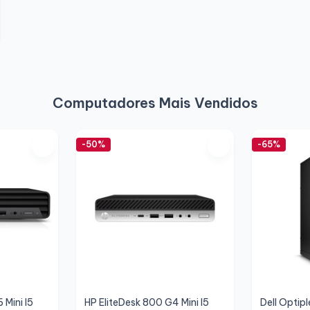
Computadores Mais Vendidos
-50%
-65%
 Mini I5
HP EliteDesk 800 G4 Mini I5
Dell Optip