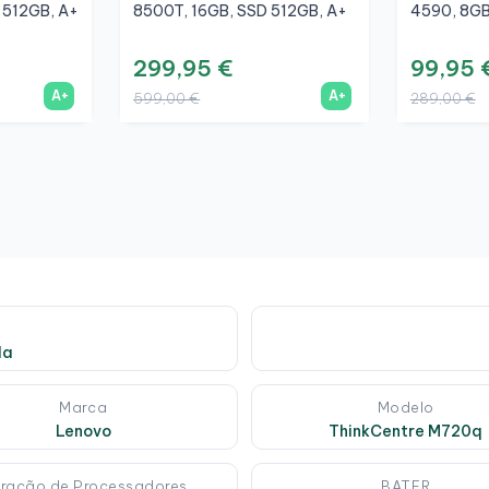
 512GB, A+
8500T, 16GB, SSD 512GB, A+
4590, 8GB
299,95 €
99,95 
A+
A+
599,00 €
289,00 €
da
Marca
Modelo
Lenovo
ThinkCentre M720q
ração de Processadores
BATER