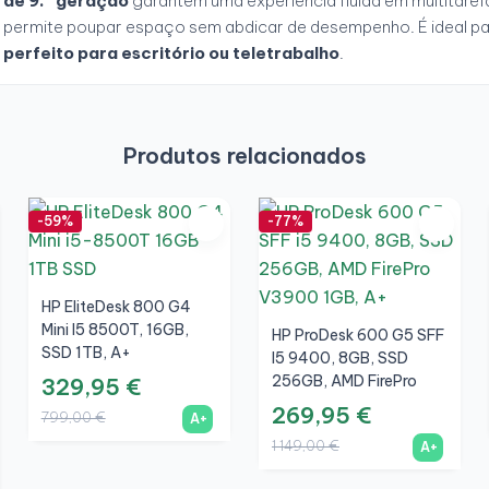
de 9.ª geração
garantem uma experiência fluida em multitarefa
permite poupar espaço sem abdicar de desempenho. É ideal pa
perfeito para escritório ou teletrabalho
.
Produtos relacionados
-59%
-77%
HP EliteDesk 800 G4
Mini I5 8500T, 16GB,
HP ProDesk 600 G5 SFF
SSD 1TB, A+
I5 9400, 8GB, SSD
256GB, AMD FirePro
329,95 €
V3900 1GB, A+
269,95 €
799,00 €
A+
1 149,00 €
A+