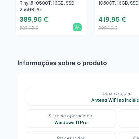
Tiny I5 10500T, 16GB, SSD
10500T, 16GB, SSD
256GB, A+
389,95 €
419,95 €
A+
829,00 €
999,00 €
Informações sobre o produto
Observações
Antena WiFi no inclui
Sistema operacional
Windows 11 Pro
Processador
Ge