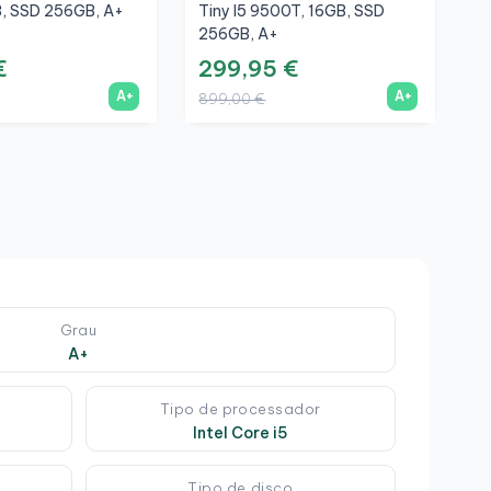
, SSD 256GB, A+
Tiny I5 9500T, 16GB, SSD
8
256GB, A+
€
299,95 €
2
A+
A+
899,00 €
6
Grau
A+
Tipo de processador
Intel Core i5
Tipo de disco