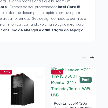
ara usuários profissionais que buscam um
ente
. Graças ao seu processador
Intel Core i5-
, ele oferece desempenho rápido e estável para
a e trabalho remoto. Seu design compacto permite a
 um monitor, tornando-o uma solução ideal para
o consumo de energia e otimização do espaço
.
-52%
-60%
-6
No
Pack
Pack Lenovo M720q