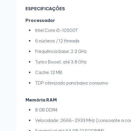
ESPECIFICAÇÕES
Processador
Intel Core i5-10500T
6 núcleos / 12 threads
Frequência base: 2.3 GHz
Turbo Boost: até 3.8 GHz
Cache: 12 MB
TDP otimizado para baixo consumo
Memória RAM
8 GB DDR4
Velocidade: 2666–2933 MHz (consoante a co
Expansível até 64 GB (2 SODIMM)