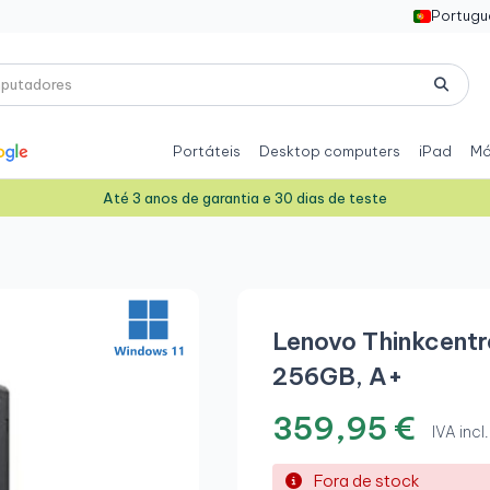
Portugu
Portáteis
Desktop computers
iPad
Mó
Até 3 anos de garantia e 30 dias de teste
Lenovo Thinkcentr
256GB, A+
359,95 €
IVA incl.
Fora de stock