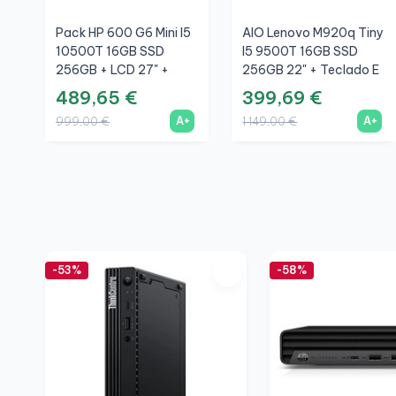
Pack HP 600 G6 Mini I5
AIO Lenovo M920q Tiny
10500T 16GB SSD
I5 9500T 16GB SSD
256GB + LCD 27" +
256GB 22" + Teclado E
Teclado E Rato Sem
Rato Sem Fios + WiFi
489,65 €
399,69 €
Fios + WiFi
A+
A+
999,00 €
1 149,00 €
-53%
-58%