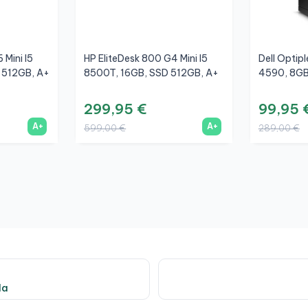
 Mini I5
HP EliteDesk 800 G4 Mini I5
Dell Optip
 512GB, A+
8500T, 16GB, SSD 512GB, A+
4590, 8GB
299,95 €
99,95 
A+
A+
599,00 €
289,00 €
da