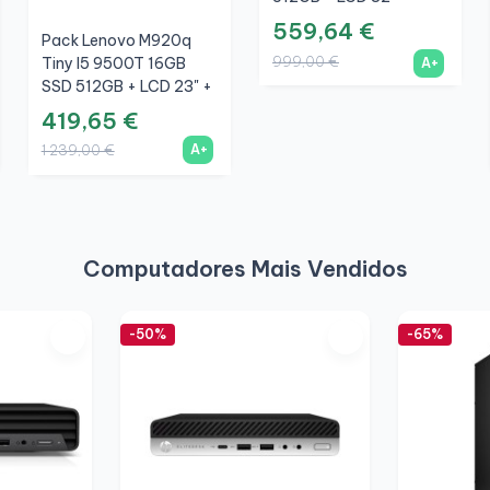
Teclado E Rato Sem
559,64 €
Pack Lenovo M920q
Fios + WiFi
999,00 €
Tiny I5 9500T 16GB
A+
SSD 512GB + LCD 23" +
Teclado E Rato Sem
419,65 €
Fios + WiFi
A+
1 239,00 €
Computadores Mais Vendidos
-50%
-65%