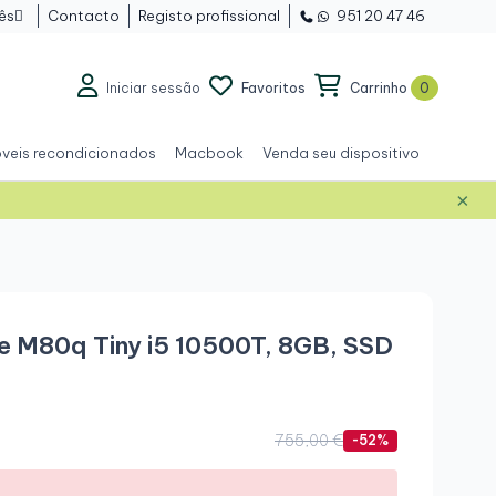
ês
Contacto
Registo profissional
951 20 47 46

Iniciar sessão
Favoritos
Carrinho
0
veis recondicionados
Macbook
Venda seu dispositivo
×
e M80q Tiny i5 10500T, 8GB, SSD
755,00 €
-52%