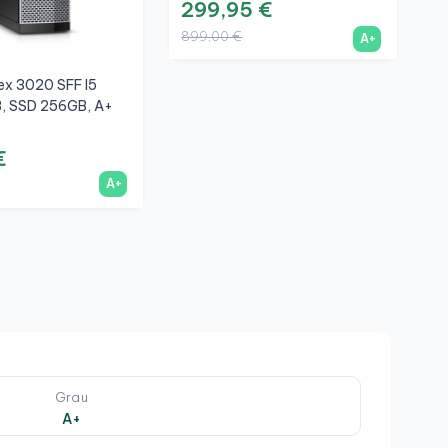
299,95 €
899,00 €
A+
lex 3020 SFF I5
H
, SSD 256GB, A+
8
€
2
A+
6
Grau
A+