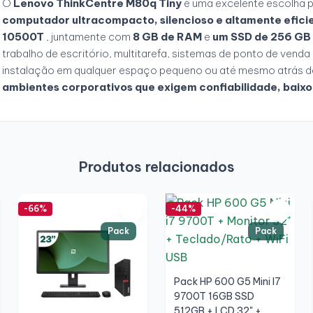
O
Lenovo ThinkCentre M80q Tiny
é uma excelente escolha p
computador ultracompacto, silencioso e altamente efici
10500T
, juntamente com
8 GB de RAM
e
um SSD de 256 GB
trabalho de escritório, multitarefa, sistemas de ponto de vend
instalação em qualquer espaço pequeno ou até mesmo atrás de
ambientes corporativos que exigem confiabilidade, baix
Produtos relacionados
-66%
-44%
Pack
Pack
Pack HP 600 G5 Mini I7
9700T 16GB SSD
512GB + LCD 32" +