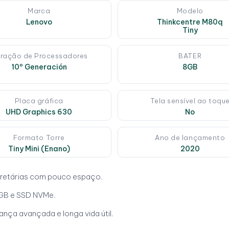
Marca
Modelo
Lenovo
Thinkcentre M80q
Tiny
ração de Processadores
BATER
10º Generación
8GB
Placa gráfica
Tela sensível ao toqu
UHD Graphics 630
No
Formato Torre
Ano de lançamento
Tiny Mini (Enano)
2020
ecretárias com pouco espaço.
GB e SSD NVMe.
ança avançada e longa vida útil.