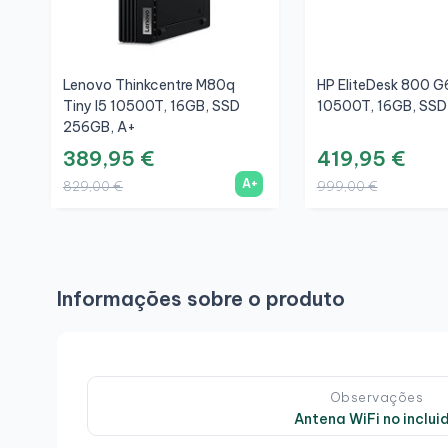
Lenovo Thinkcentre M80q
HP EliteDesk 800 G6
Tiny I5 10500T, 16GB, SSD
10500T, 16GB, SSD
256GB, A+
389,95 €
419,95 €
A+
829,00 €
999,00 €
Informações sobre o produto
Observações
Antena WiFi no inclui