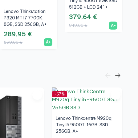
Tiny I5 9500T 8GB SSD
512GB + LCD 24" +
Lenovo Thinkstation
A
Teclado E Rato Sem
379,64 €
P320 MT I7 7700K,
2
Fios + WiFi
8GB, SSD 256GB, A+
S
949,00 €
A+
289,95 €
4
A+
599,00 €
1
-67%
-5
Lenovo Thinkcentre M920q
Tiny I5 9500T, 16GB, SSD
256GB, A+