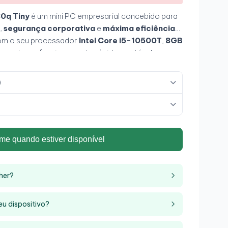
0q Tiny
é um mini PC empresarial concebido para
,
segurança corporativa
e
máxima eficiência
om o seu processador
Intel Core i5-10500T
,
8GB
 garante um funcionamento rápido e estável em
ão e multitarefa. O seu formato ultracompacto
ente em qualquer lugar sem abdicar de
)
s.
me quando estiver disponível
her?
Grau A+
eu dispositivo?