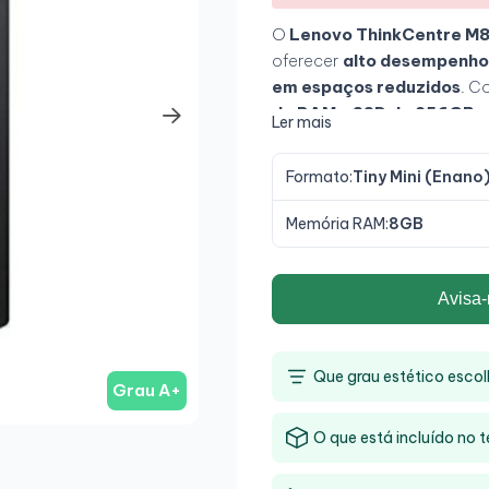
O
Lenovo ThinkCentre M8
oferecer
alto desempenho
em espaços reduzidos
. C
de RAM
e
SSD de 256GB
,
Ler mais
tarefas de escritório, gest
permite instalá-lo praticam
Formato:
Tiny Mini (Enano
funcionalidades profissionai
Memória RAM:
8GB
Avisa-
Que grau estético escol
Grau A+
O que está incluído no t