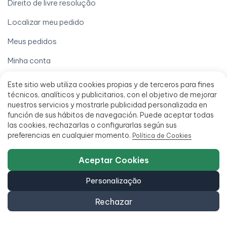
Direito de livre resolução
Localizar meu pedido
Meus pedidos
Minha conta
Processar uma garantia
Este sitio web utiliza cookies propias y de terceros para fines
técnicos, analíticos y publicitarios, con el objetivo de mejorar
Termos legais
nuestros servicios y mostrarle publicidad personalizada en
función de sus hábitos de navegación. Puede aceptar todas
Aviso legal
las cookies, rechazarlas o configurarlas según sus
preferencias en cualquier momento.
Política de Cookies
Condições de venda
Financiamento em até 18 meses
Aceptar Cookies
Política de Acessibilidade
Personalização
Rechazar