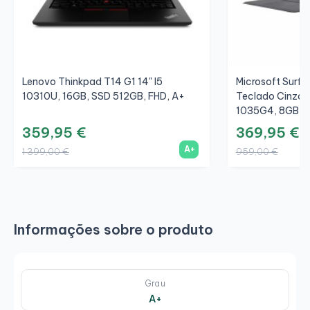
Lenovo Thinkpad T14 G1 14" I5
Microsoft Surfac
10310U, 16GB, SSD 512GB, FHD, A+
Teclado Cinza/C
1035G4, 8GB, S
359,95 €
369,95 €
A+
1 399,00 €
959,00 €
Informações sobre o produto
Grau
A+