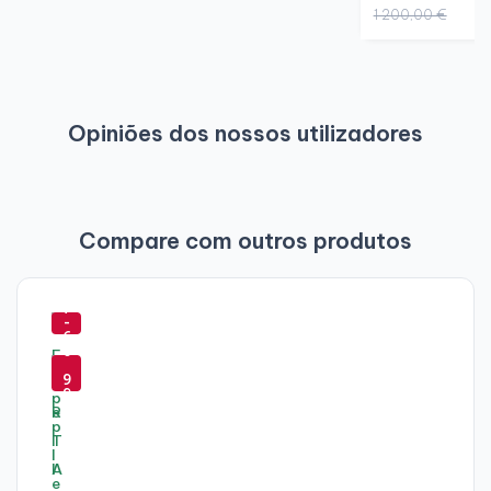
1 200,00 €
Opiniões dos nossos utilizadores
Compare com outros produtos
-
7
-
6
-
6
%
7
9
9
%
%