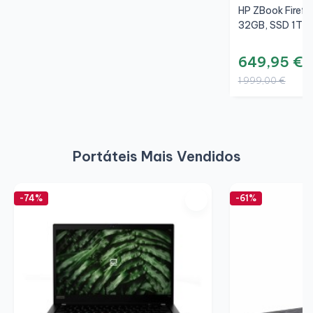
HP ZBook Firefly
32GB, SSD 1TB,
649,95 €
1 999,00 €
Portáteis Mais Vendidos
-74%
-61%