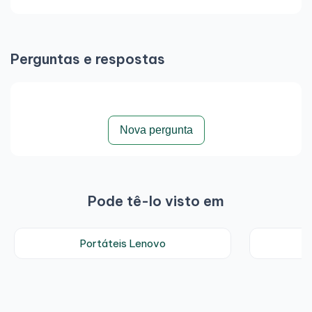
Perguntas e respostas
Nova pergunta
Pode tê-lo visto em
Portáteis Lenovo
P