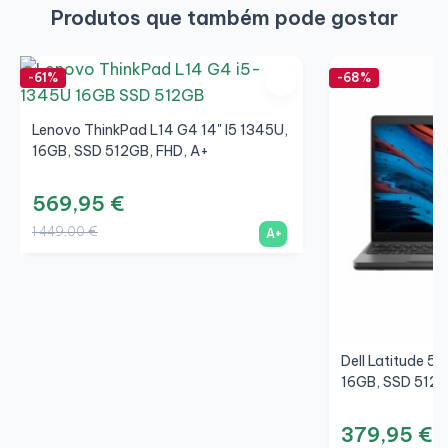
Produtos que também pode gostar
-61%
-68%
Lenovo ThinkPad L14 G4 14" I5 1345U,
16GB, SSD 512GB, FHD, A+
569,95 €
1 449,00 €
A+
Dell Latitude 55
16GB, SSD 512G
379,95 €