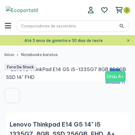
0
×
Até 3 anos de garantia e 30 dias de teste
Início
Notebooks baratos
Fora De Stock
Grau A+
Lenovo Thinkpad E14 G5 14" i5
1335G7, 8GB, SSD 256GB, FHD, A+