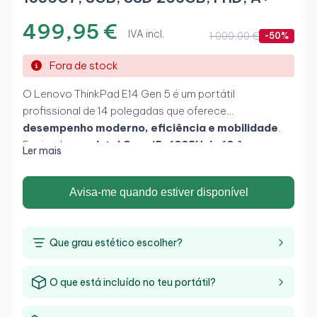
499,95 €
IVA incl.
1 000,00 €
-50%
Fora de stock
O Lenovo ThinkPad E14 Gen 5 é um portátil
profissional de 14 polegadas que oferece
desempenho moderno, eficiência e mobilidade
.
Equipado com
Intel Core i5-1335U de 13.ª
Ler mais
geração, 8 GB de RAM e SSD de 256 GB
, permite
trabalhar com fluidez em tarefas de escritório e
Avisa-me quando estiver disponível
multitarefa diária. O seu ecrã
Full HD antirreflexo
e o
seu design compacto tornam-no numa excelente
opção para
empresa, teletrabalho e utilizadores
Que grau estético escolher?
que procuram portabilidade e produtividade
.
O que está incluído no teu portátil?