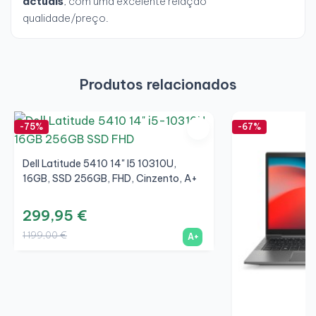
actuais
, com uma excelente relação
qualidade/preço.
Produtos relacionados
-75%
-67%
Dell Latitude 5410 14" I5 10310U,
16GB, SSD 256GB, FHD, Cinzento, A+
299,95 €
1 199,00 €
A+