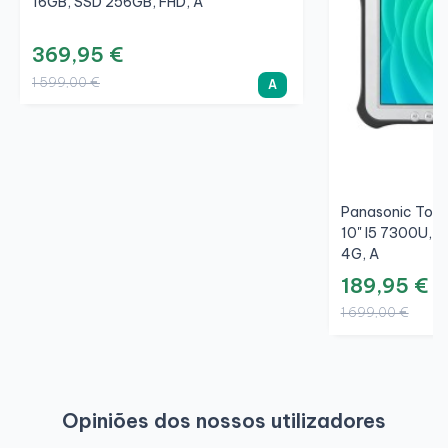
16GB, SSD 256GB, FHD, A
Por adolfo c.
a 2026-01-20
369,95 €
Opinião verificada
1 599,00 €
A
portátil perfeito por menos da metade do que vale
Um portátil genial por tão pouco preço. Tudo foi genial
e com grande assistência do início ao fim.
Panasonic Toug
10" I5 7300U, 
4G, A
Por Mariangeles P.
a 2026-01-09
189,95 €
Opinião verificada
1 699,00 €
Comprar portátil HP
Tudo perfeito, um bom aconselhamento telefónico,
envio muito rápido, o equipamento funciona
perfeitamente, em suma, totalmente recomendável.
Opiniões dos nossos utilizadores