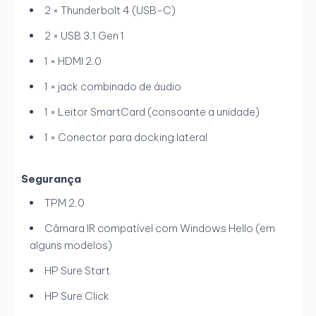
2 × Thunderbolt 4 (USB-C)
2 × USB 3.1 Gen 1
1 × HDMI 2.0
1 × jack combinado de áudio
1 × Leitor SmartCard (consoante a unidade)
1 × Conector para docking lateral
Segurança
TPM 2.0
Câmara IR compatível com Windows Hello (em
alguns modelos)
HP Sure Start
HP Sure Click