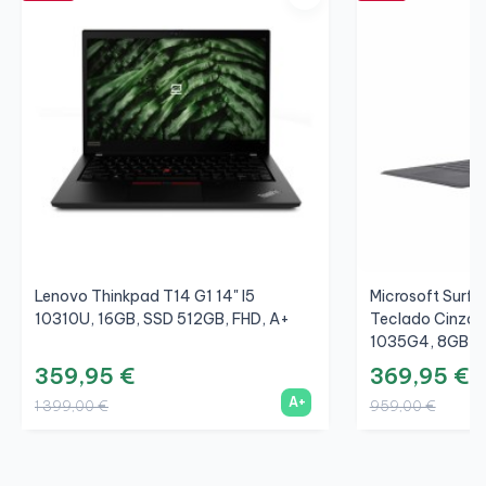
Lenovo Thinkpad T14 G1 14" I5
Microsoft Surfac
10310U, 16GB, SSD 512GB, FHD, A+
Teclado Cinza/C
1035G4, 8GB, S
359,95 €
369,95 €
A+
1 399,00 €
959,00 €