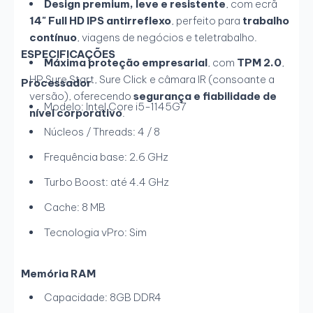
Design premium, leve e resistente
, com ecrã
14" Full HD IPS antirreflexo
, perfeito para
trabalho
contínuo
, viagens de negócios e teletrabalho.
ESPECIFICAÇÕES
Máxima proteção empresarial
, com
TPM 2.0
,
HP Sure Start, Sure Click e câmara IR (consoante a
Processador
versão), oferecendo
segurança e fiabilidade de
Modelo: Intel Core i5-1145G7
nível corporativo
.
Núcleos / Threads: 4 / 8
Frequência base: 2.6 GHz
Turbo Boost: até 4.4 GHz
Cache: 8 MB
Tecnologia vPro: Sim
Memória RAM
Capacidade: 8GB DDR4