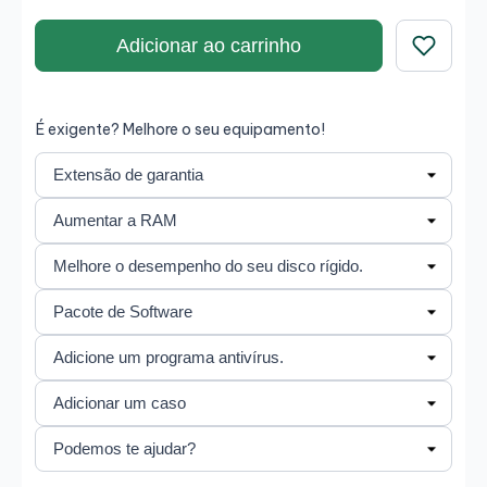
durante longas jornadas. Além disso, o seu design
premium ultraleve e as soluções de segurança HP
Adicionar ao carrinho
tornam este modelo num equipamento fiável, seguro e
perfeito para trabalho híbrido.
Guardar
É exigente? Melhore o seu equipamento!