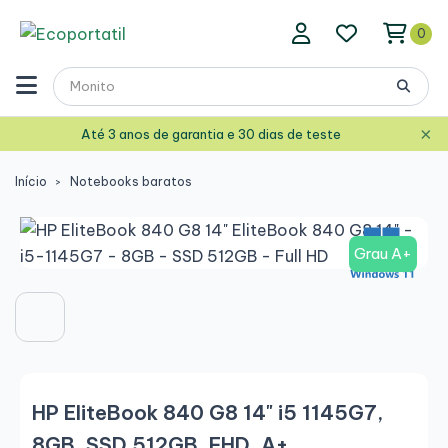
0
×
Até 3 anos de garantia e 30 dias de teste
Início
Notebooks baratos
Grau A+
HP EliteBook 840 G8 14" i5 1145G7,
8GB, SSD 512GB, FHD, A+