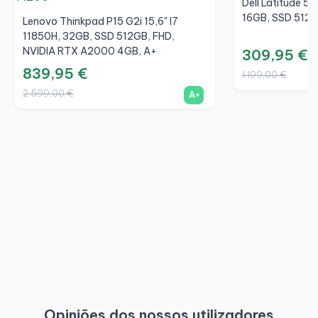
Dell Latitude 5
16GB, SSD 512G
Lenovo Thinkpad P15 G2i 15,6" I7
11850H, 32GB, SSD 512GB, FHD,
NVIDIA RTX A2000 4GB, A+
309,95 €
839,95 €
1 199,00 €
2 599,00 €
A+
Opiniões dos nossos utilizadores