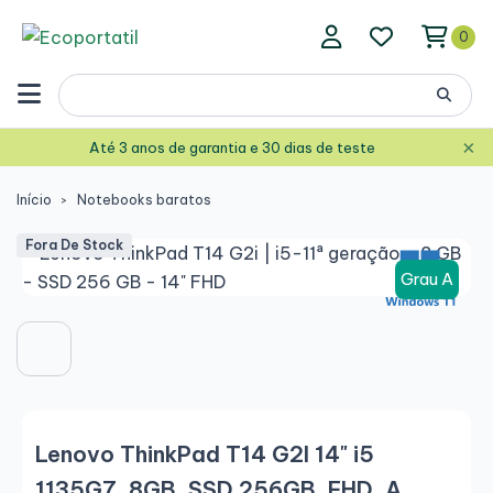
0
×
Até 3 anos de garantia e 30 dias de teste
Início
Notebooks baratos
Fora De Stock
Grau A
Lenovo ThinkPad T14 G2I 14" i5
1135G7, 8GB, SSD 256GB, FHD, A