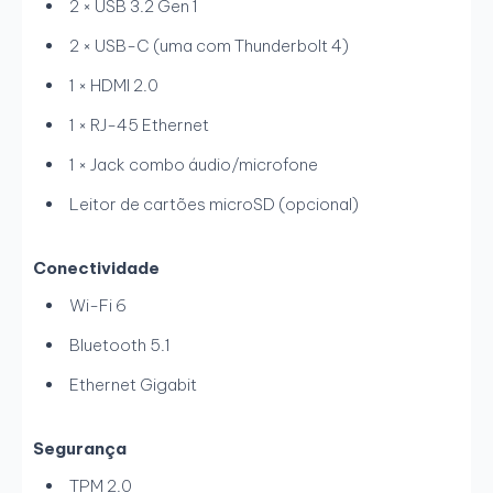
2 × USB 3.2 Gen 1
2 × USB-C (uma com Thunderbolt 4)
1 × HDMI 2.0
1 × RJ-45 Ethernet
1 × Jack combo áudio/microfone
Leitor de cartões microSD (opcional)
Conectividade
Wi-Fi 6
Bluetooth 5.1
Ethernet Gigabit
Segurança
TPM 2.0