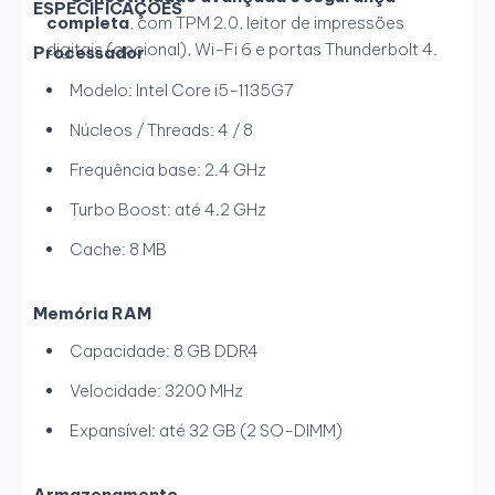
ESPECIFICAÇÕES
completa
, com TPM 2.0, leitor de impressões
digitais (opcional), Wi-Fi 6 e portas Thunderbolt 4.
Processador
Modelo: Intel Core i5-1135G7
Núcleos / Threads: 4 / 8
Frequência base: 2.4 GHz
Turbo Boost: até 4.2 GHz
Cache: 8 MB
Memória RAM
Capacidade: 8 GB DDR4
Velocidade: 3200 MHz
Expansível: até 32 GB (2 SO-DIMM)
Armazenamento