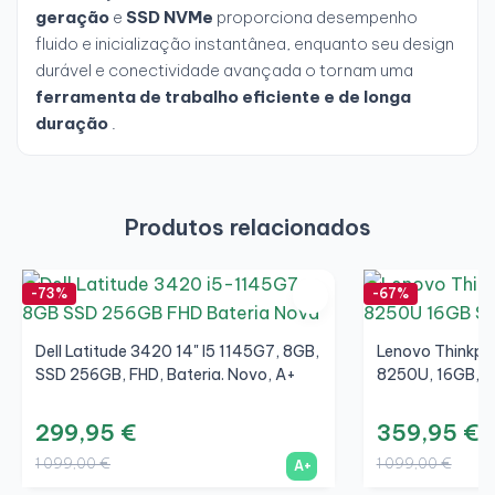
geração
e
SSD NVMe
proporciona desempenho
fluido e inicialização instantânea, enquanto seu design
durável e conectividade avançada o tornam uma
ferramenta de trabalho eficiente e de longa
duração
.
Produtos relacionados
-73%
-67%
Dell Latitude 3420 14" I5 1145G7, 8GB,
Lenovo Thinkpad
SSD 256GB, FHD, Bateria. Novo, A+
8250U, 16GB, S
299,95 €
359,95 €
1 099,00 €
1 099,00 €
A+