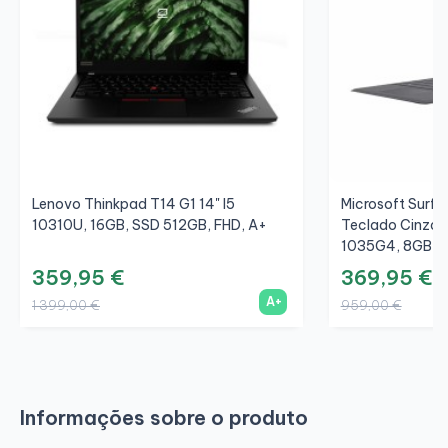
Lenovo Thinkpad T14 G1 14" I5
Microsoft Surfac
10310U, 16GB, SSD 512GB, FHD, A+
Teclado Cinza/C
1035G4, 8GB, S
359,95 €
369,95 €
A+
1 399,00 €
959,00 €
Informações sobre o produto