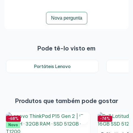
Nova pergunta
Pode tê-lo visto em
Portáteis Lenovo
P
Produtos que também pode gostar
-68%
-74%
Novo