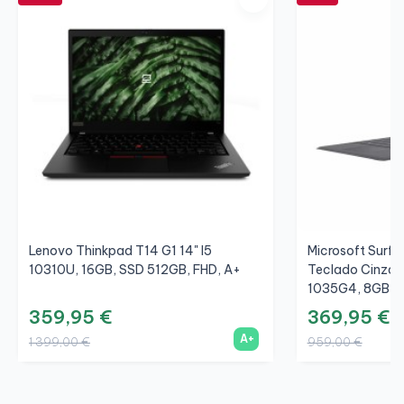
Lenovo Thinkpad T14 G1 14" I5
Microsoft Surfac
10310U, 16GB, SSD 512GB, FHD, A+
Teclado Cinza/C
1035G4, 8GB, S
359,95 €
369,95 €
A+
1 399,00 €
959,00 €