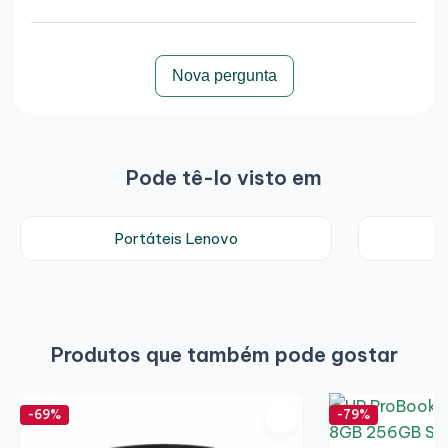
Nova pergunta
Pode tê-lo visto em
Portáteis Lenovo
P
Produtos que também pode gostar
-69%
-79%