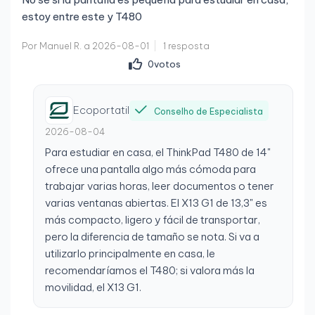
100% recomendável, está como novo e funciona
estoy entre este y T480
perfeitamente. Lenovo ThinkPad depois da Mac, o
Por Manuel R. a 2026-08-01
1 resposta
melhor,
0
votos
Ecoportatil
Conselho de Especialista
2026-08-04
Para estudiar en casa, el ThinkPad T480 de 14"
ofrece una pantalla algo más cómoda para
trabajar varias horas, leer documentos o tener
varias ventanas abiertas. El X13 G1 de 13,3" es
más compacto, ligero y fácil de transportar,
pero la diferencia de tamaño se nota. Si va a
utilizarlo principalmente en casa, le
recomendaríamos el T480; si valora más la
movilidad, el X13 G1.