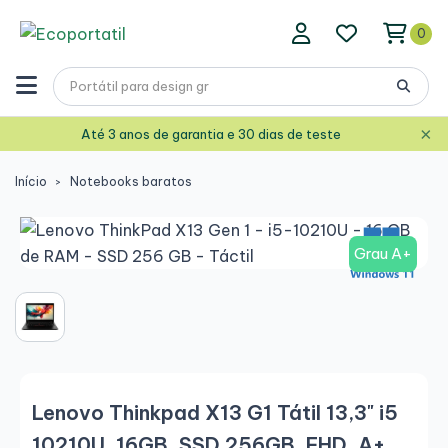
0
×
Até 3 anos de garantia e 30 dias de teste
Início
Notebooks baratos
Grau A+
Lenovo Thinkpad X13 G1 Tátil 13,3" i5
10210U, 16GB, SSD 256GB, FHD, A+