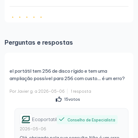
Por DAMAS HIDALGO SL S.
a 2026-03-09
Opinião verificada
Portátil como novo
Perguntas e respostas
Muito satisfeito, o portátil está como novo, envio
rápido e bom acompanhamento
el portátil tem 256 de disco rígido e tem uma
ampliação possível para 256 com custo.... é um erro?
Por Daniel G.
a 2026-03-08
Por Javier g. a 2026-05-06
1 resposta
Opinião verificada
15
votos
Tudo perfeito
Tal como anunciado, cumpriram todas as minhas
Ecoportatil
Conselho de Especialista
expectativas.
2026-05-06
Olá, obrigado pela sua consulta. Não é um erro.