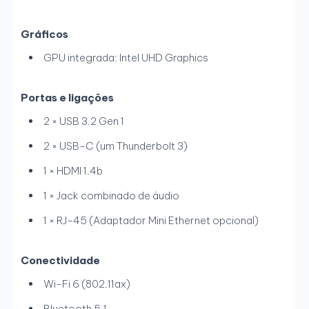
Gráficos
GPU integrada: Intel UHD Graphics
Portas e ligações
2 × USB 3.2 Gen 1
2 × USB-C (um Thunderbolt 3)
1 × HDMI 1.4b
1 × Jack combinado de áudio
1 × RJ-45 (Adaptador Mini Ethernet opcional)
Conectividade
Wi-Fi 6 (802.11ax)
Bluetooth 5.1