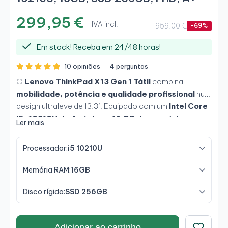
299,95 €
IVA incl.
959,00 €
-69%
Em stock! Receba em 24/48 horas!
10 opiniões
·
4 perguntas
O
Lenovo ThinkPad X13 Gen 1 Tátil
combina
mobilidade, potência e qualidade profissional
num
design ultraleve de 13,3". Equipado com um
Intel Core
i5-10210U de 4 núcleos
,
16 GB de memória
Ler mais
LPDDR3
e
SSD NVMe de 256 GB
, oferece um
desempenho fluido para tarefas de escritório, reuniões
Processador:
i5 10210U
e teletrabalho. O seu
ecrã tátil Full HD antirreflexo
proporciona conforto e produtividade em qualquer
Memória RAM:
16GB
ambiente, enquanto o seu
chassis de magnésio
garante durabilidade com o padrão
MIL-STD-810G
.
Disco rígido:
SSD 256GB
Adicionar ao carrinho