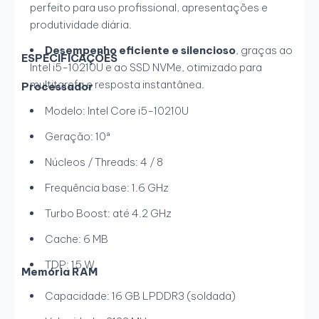
perfeito para uso profissional, apresentações e
produtividade diária.
Desempenho eficiente e silencioso
, graças ao
ESPECIFICAÇÕES
Intel i5-10210U e ao SSD NVMe, otimizado para
multitarefa e resposta instantânea.
Processador
Modelo: Intel Core i5-10210U
Geração: 10ª
Núcleos / Threads: 4 / 8
Frequência base: 1.6 GHz
Turbo Boost: até 4.2 GHz
Cache: 6 MB
TDP: 15 W
Memória RAM
Capacidade: 16 GB LPDDR3 (soldada)