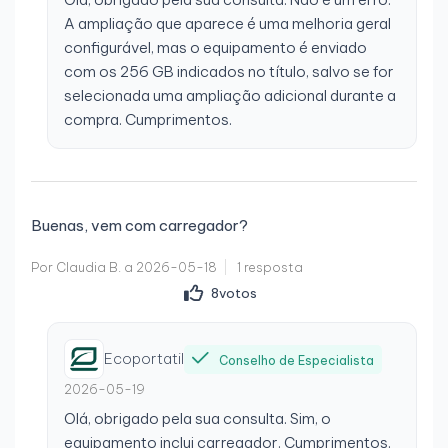
A ampliação que aparece é uma melhoria geral
configurável, mas o equipamento é enviado
Por Miguel Angel R.
a 2026-03-03
com os 256 GB indicados no título, salvo se for
Opinião verificada
selecionada uma ampliação adicional durante a
Tudo perfeito
compra. Cumprimentos.
Tudo ótimo
Buenas, vem com carregador?
Por Fran B.
a 2026-02-25
Por Claudia B. a 2026-05-18
1 resposta
Opinião verificada
8
votos
Muito contente
Tinha as minhas dúvidas no início. Mas tenho de dizer
Ecoportatil
que o PC está em perfeitas condições. Muito melhor
Conselho de Especialista
do que eu pensava. Sem dúvida, uma excelente
2026-05-19
escolha.
Olá, obrigado pela sua consulta. Sim, o
equipamento inclui carregador. Cumprimentos.