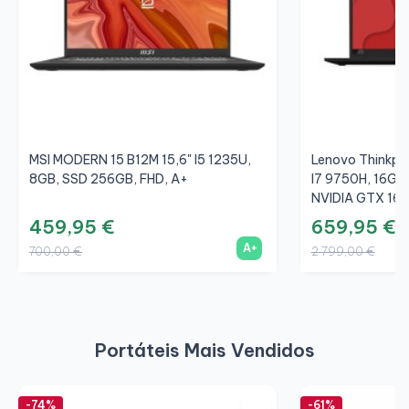
MSI MODERN 15 B12M 15,6" I5 1235U,
Lenovo Thinkpa
8GB, SSD 256GB, FHD, A+
I7 9750H, 16GB
NVIDIA GTX 165
459,95 €
659,95 €
A+
700,00 €
2 799,00 €
Portáteis Mais Vendidos
-74%
-61%