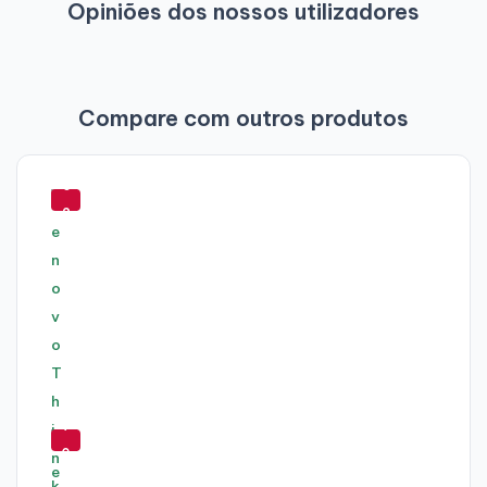
Opiniões dos nossos utilizadores
Compare com outros produtos
-
6
2
%
-
7
0
%