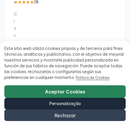
—
—
—
—
—
—
—
—
—
(5)
(1)
(1)
I
D
I
G
A
r
Q
a
U
u
A
D
A+
A+
A+
A+
A
A+
A
A+
A
A
A+
A
R
Este sitio web utiliza cookies propias y de terceros para fines
O
técnicos, analíticos y publicitarios, con el objetivo de mejorar
P
T
nuestros servicios y mostrarle publicidad personalizada en
5
e
función de sus hábitos de navegación. Puede aceptar todas
2
las cookies, rechazarlas o configurarlas según sus
l
0
preferencias en cualquier momento.
Política de Cookies
a
2
G
B
Aceptar Cookies
13,3"
14"
14"
14"
17,3"
14"
16"
14"
14"
15,6"
15,6"
Full
14"
Full
,
Full
Full
Full
Full
Full
Full
Full
Full
Full
HD
WUXGA
HD
HD
HD
HD
HD
HD
HD
HD
HD
HD
A
Personalização
Táctil
Táctil
+
Rechazar
T
e
l