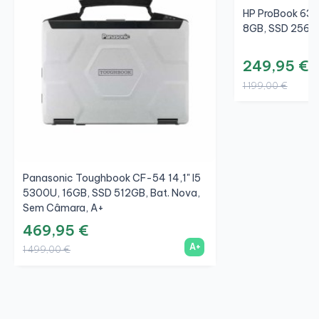
HP ProBook 630 
8GB, SSD 256GB
249,95 €
1 199,00 €
Panasonic Toughbook CF-54 14,1" I5
5300U, 16GB, SSD 512GB, Bat. Nova,
Sem Câmara, A+
469,95 €
A+
1 499,00 €