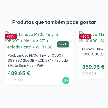
Produtos que também pode gostar
-55%
-62%
Pack
Lenovo ThinkCe
10500, 8GB, SS
Pack Lenovo M70q Tiny I5 10500T
8GB SSD 256GB + LCD 27" + Teclado
E Rato Sem Fios + WiFi
359,95 €
489,65 €
949,00 €
1 099,00 €
A+