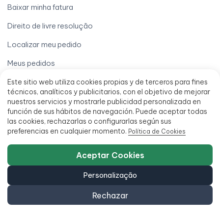
Baixar minha fatura
Direito de livre resolução
Localizar meu pedido
Meus pedidos
Minha conta
Este sitio web utiliza cookies propias y de terceros para fines
técnicos, analíticos y publicitarios, con el objetivo de mejorar
Processar uma garantia
nuestros servicios y mostrarle publicidad personalizada en
función de sus hábitos de navegación. Puede aceptar todas
Termos legais
las cookies, rechazarlas o configurarlas según sus
preferencias en cualquier momento.
Política de Cookies
Aviso legal
Aceptar Cookies
Condições de venda
Personalização
Financiamento em até 18 meses
Política de Acessibilidade
Rechazar