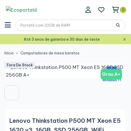
0
×
Até 3 anos de garantia e 30 dias de teste
Início
Computadores de mesa baratos
Fora De Stock
Grau A+
Lenovo Thinkstation P500 MT Xeon E5
1620 v3, 16GB, SSD 256GB, WiFi,