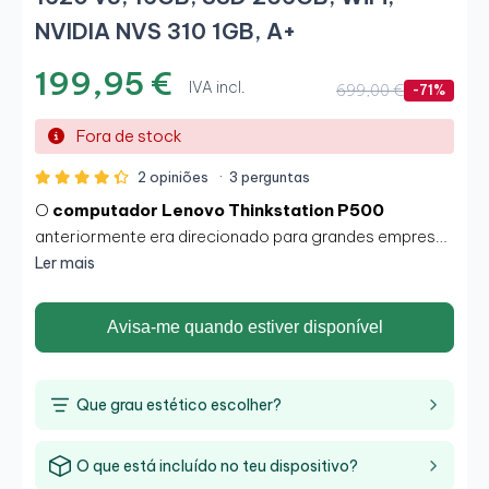
NVIDIA NVS 310 1GB, A+
199,95 €
IVA incl.
699,00 €
-71%
Fora de stock
2 opiniões
·
3 perguntas
O
computador Lenovo Thinkstation P500
anteriormente era direcionado para grandes empresas
pela sua facilidade de manuseio, gestão e
Ler mais
funcionamento. Facilitam o trabalho com o uso de
aplicações e ferramentas a uma velocidade e
Avisa-me quando estiver disponível
potência muito competentes graças ao seu
processador
Intel Xeon E5 1620 v3.
Que grau estético escolher?
O que está incluído no teu dispositivo?