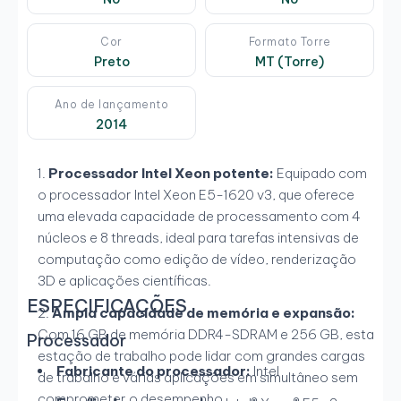
Cor
Formato Torre
Preto
MT (Torre)
Ano de lançamento
2014
Processador Intel Xeon potente:
Equipado com
o processador Intel Xeon E5-1620 v3, que oferece
uma elevada capacidade de processamento com 4
núcleos e 8 threads, ideal para tarefas intensivas de
computação como edição de vídeo, renderização
3D e aplicações científicas.
ESPECIFICAÇÕES
Ampla capacidade de memória e expansão:
Com 16 GB de memória DDR4-SDRAM e 256 GB, esta
Processador
estação de trabalho pode lidar com grandes cargas
Fabricante do processador:
Intel
de trabalho e várias aplicações em simultâneo sem
comprometer o desempenho.