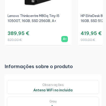
Lenovo Thinkcentre M80q Tiny I5
HP EliteDesk 80
10500T, 16GB, SSD 256GB, A+
16GB, SSD 512G
389,95 €
419,95 €
A+
829,00 €
999,00 €
Informações sobre o produto
Observações
Antena WiFi no incluida
Grau