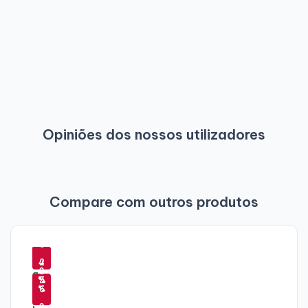
Opiniões dos nossos utilizadores
Compare com outros produtos
-
-
-
-
4
6
5
6
-
4
9
2
-
0
5
-
%
%
%
5
%
4
6
0
%
3