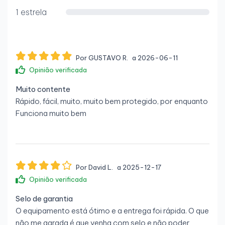
1
1 estrela
Entrada de microfone:
Sim
Saídas para auscultadores:
1
Por GUSTAVO R.
a 2026-06-11
Saída de linha:
Sim
Opinião verificada
Entrada de linha:
Sim
Muito contente
Porta série:
1
Rápido, fácil, muito, muito bem protegido, por enquanto
Funciona muito bem
Peso e dimensões
Largura:
175 mm
Profundidade:
470 mm
Por David L.
a 2025-12-17
Altura:
440 mm
Opinião verificada
Peso:
22,2 kg
Selo de garantia
O equipamento está ótimo e a entrega foi rápida. O que
não me agrada é que venha com selo e não poder