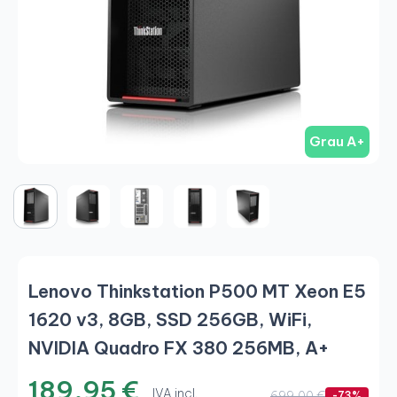
Grau A+
Lenovo Thinkstation P500 MT Xeon E5
1620 v3, 8GB, SSD 256GB, WiFi,
NVIDIA Quadro FX 380 256MB, A+
189,95 €
IVA incl.
699,00 €
-73%