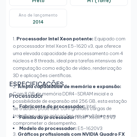
Preto
MT (Torre)
Ano de lançamento
2014
Processador Intel Xeon potente:
Equipado com
o processador Intel Xeon E5-1620 v3, que oferece
uma elevada capacidade de processamento com 4
núcleos e 8 threads, ideal para tarefas intensivas de
computação como edição de vídeo, renderização
3D e aplicações científicas.
ESPECIFICAÇÕES
Ampla capacidade de memória e expansão:
Com 8 GB de memória DDR4-SDRAM inicial e a
Processador
possibilidade de expansão até 256 GB, esta estação
Fabricante do processador:
Intel
de trabalho pode lidar com grandes cargas de
trabalho e várias aplicações em simultâneo sem
Família do processador:
Intel® Xeon® E5 v3
comprometer o desempenho.
Modelo do processador:
E5-1620V3
Gráficos profissionais com NVIDIA Quadro FX