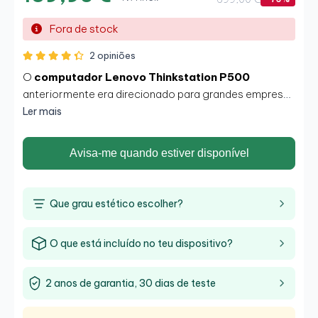
Fora de stock
2 opiniões
O
computador Lenovo Thinkstation P500
anteriormente era direcionado para grandes empresas
pela sua facilidade de manuseio, gestão e
Ler mais
funcionamento. Facilitam o trabalho com o uso de
aplicações e ferramentas a uma velocidade e
Avisa-me quando estiver disponível
potência muito competentes graças ao seu
processador
Intel Xeon E5 1620 v3.
Que grau estético escolher?
O que está incluído no teu dispositivo?
2 anos de garantia, 30 dias de teste