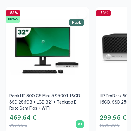
-53%
-73%
Novo
Pack
Pack HP 800 G5 Mini I5 9500T 16GB
HP ProDesk 600
SSD 256GB + LCD 32" + Teclado E
16GB, SSD 256G
Rato Sem Fios + WiFi
469,64 €
299,95 €
A+
989,00 €
1 099,00 €