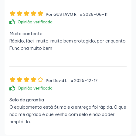
Saída de linha:
Sim
Por GUSTAVO R.
a 2026-06-11
Entrada de linha:
Sim
Opinião verificada
Porta serial:
1
Muito contente
Rápido, fácil, muito, muito bem protegido, por enquanto
Peso e dimensões
Funciona muito bem
Largura:
175 mm
Profundidade:
470 mm
Altura:
440 mm
Por David L.
a 2025-12-17
Peso:
22,2 kg
Opinião verificada
Selo de garantia
O equipamento está ótimo e a entrega foi rápida. O que
não me agrada é que venha com selo e não poder
ampliá-lo.