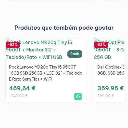
Compatível com
Windows 11 Pro
Produtos que também pode gostar
-62%
-53%
Pack
Pack Lenovo M920q Tiny I5 9500T
Dell Optiplex 3
16GB SSD 256GB + LCD 32" + Teclado
8GB, SSD 256G
E Rato Sem Fios + WiFi
469,64 €
359,95 €
1 249,00 €
759,00 €
A+