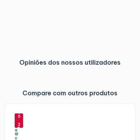
Opiniões dos nossos utilizadores
Compare com outros produtos
-
-
-
6
-
4
5
5
9
9
2
%
6
%
%
%