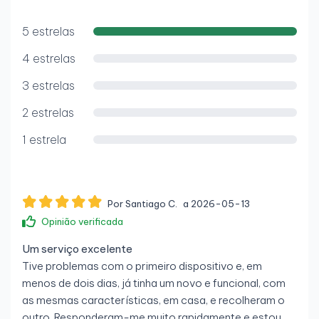
produtividade.
Memória RAM
WiFi USB incluído para maior flexibilidade.
5 estrelas
Capacidade: 8 GB DDR4
4 estrelas
Velocidade: 2666 MHz
3 estrelas
Configuração: SO-DIMM
2 estrelas
Expansível: até 32 GB
1 estrela
Armazenamento
Tipo: SSD SATA / NVMe (consoante a
configuração)
Por Santiago C.
a 2026-05-13
Capacidade: 256 GB
Opinião verificada
Ranhuras disponíveis: M.2 + 2.5”
Um serviço excelente
Tive problemas com o primeiro dispositivo e, em
Gráficos
menos de dois dias, já tinha um novo e funcional, com
GPU integrada: Intel UHD Graphics 630
as mesmas características, em casa, e recolheram o
outro. Responderam-me muito rapidamente e estou