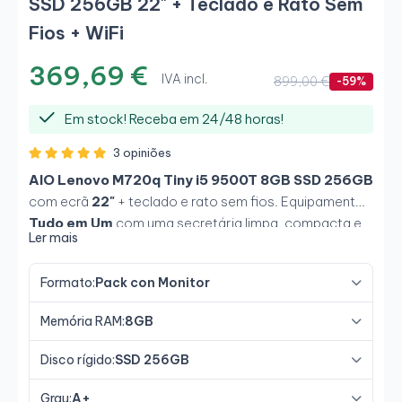
SSD 256GB 22" + Teclado e Rato Sem
Fios + WiFi
369,69 €
IVA incl.
899,00 €
-59%
Em stock! Receba em 24/48 horas!
3 opiniões
AIO Lenovo M720q Tiny i5 9500T 8GB SSD 256GB
com ecrã
22"
+ teclado e rato sem fios. Equipamento
Tudo em Um
com uma secretária limpa, compacta e
Ler mais
pronta a usar.
Formato:
Pack con Monitor
Memória RAM:
8GB
Disco rígido:
SSD 256GB
Grau:
A+