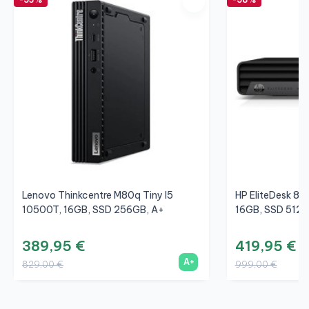
Lenovo Thinkcentre M80q Tiny I5
HP EliteDesk 80
10500T, 16GB, SSD 256GB, A+
16GB, SSD 512G
389,95 €
419,95 €
A+
829,00 €
999,00 €