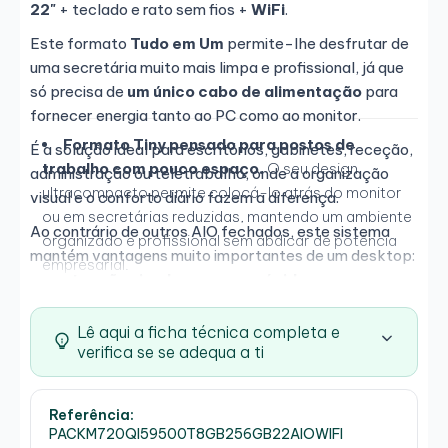
22"
+ teclado e rato sem fios +
WiFi
.
Este formato
Tudo em Um
permite-lhe desfrutar de
uma secretária muito mais limpa e profissional, já que
só precisa de
um único cabo de alimentação
para
fornecer energia tanto ao PC como ao monitor.
Formato Tiny pensado para postos de
É a solução ideal para escritórios, gabinetes, receção,
trabalho com pouco espaço.
O seu design
administração ou teletrabalho, onde a organização
ultracompacto permite colocá-lo atrás do monitor
visual e o conforto diário fazem a diferença.
ou em secretárias reduzidas, mantendo um ambiente
Ao contrário de outros AIO fechados, este sistema
organizado e profissional sem abdicar de potência
mantém vantagens muito importantes de um desktop:
empresarial.
manutenção simples, acesso rápido ao
Processador i5 de 9.ª geração eficiente e
equipamento e possibilidade de expansão ou
fiável.
O
Intel Core i5-9500T
proporciona um
substituição
.
Lê aqui a ficha técnica completa e
excelente equilíbrio entre desempenho e baixo
verifica se se adequa a ti
Além disso, o módulo do PC pode ser retirado em
consumo, ideal para jornadas de trabalho
apenas alguns segundos, pelo que pode movê-lo,
prolongadas com estabilidade e silêncio.
verificá-lo ou trocá-lo de forma rápida e prática
Referência:
Conectividade de vídeo versátil e
sempre que precisar.
PACKM720QI59500T8GB256GB22AIOWIFI