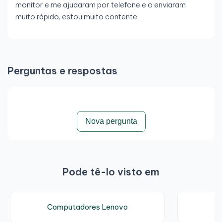
monitor e me ajudaram por telefone e o enviaram
Conectividade
muito rápido, estou muito contente
Ethernet: Gigabit LAN
WiFi: Opcional
Bluetooth: Opcional
Perguntas e respostas
Segurança
TPM 2.0
Nova pergunta
Ranhura de segurança Kensington
Proteção de BIOS
Lenovo
Dimensões e peso
Pode tê-lo visto em
Dimensões: ~179 × 182 × 34 mm
Peso: ~1,3 kg
Computadores Lenovo
Sistema operativo