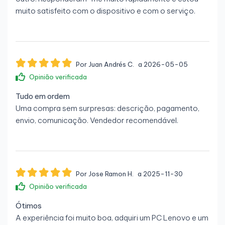
Portas e ligações
muito satisfeito com o dispositivo e com o serviço.
Frontal
1 × USB 3.1 Gen 1
1 × USB-C
Por Juan Andrés C.
a 2026-05-05
Opinião verificada
1 × Jack combo áudio/microfone
Tudo em ordem
Traseira
Uma compra sem surpresas: descrição, pagamento,
1 × DisplayPort 1.2 (de série)
envio, comunicação. Vendedor recomendável.
1 × HDMI (de série)
4 × USB 3.1 Gen 1
1 × RJ-45 Gigabit Ethernet
Por Jose Ramon H.
a 2025-11-30
Opinião verificada
Porta adicional de vídeo (
Opcional
: VGA / 2º DP /
2º HDMI / USB-C com DP, consoante a
Ótimos
configuração)
A experiência foi muito boa, adquiri um PC Lenovo e um