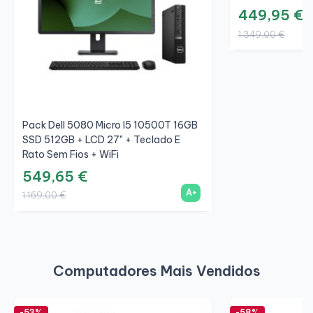
449,95 €
1 349,00 €
Pack Dell 5080 Micro I5 10500T 16GB
SSD 512GB + LCD 27" + Teclado E
Rato Sem Fios + WiFi
549,65 €
A+
1 169,00 €
Computadores Mais Vendidos
-53%
-58%