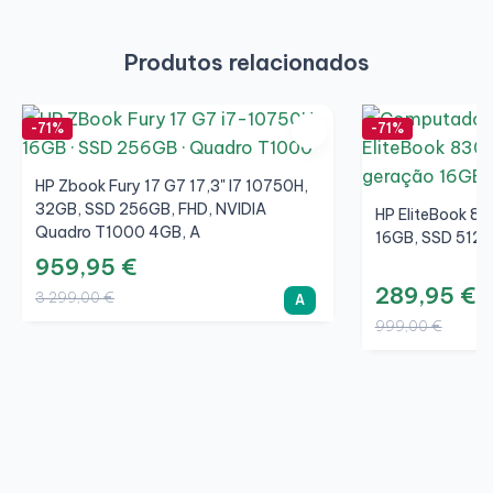
Produtos relacionados
-71%
-71%
HP Zbook Fury 17 G7 17,3" I7 10750H,
32GB, SSD 256GB, FHD, NVIDIA
HP EliteBook 83
Quadro T1000 4GB, A
16GB, SSD 512G
959,95 €
289,95 €
3 299,00 €
A
999,00 €