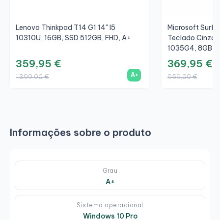
Lenovo Thinkpad T14 G1 14" I5
Microsoft Surfac
10310U, 16GB, SSD 512GB, FHD, A+
Teclado Cinza/C
1035G4, 8GB, S
359,95 €
369,95 €
A+
1 399,00 €
959,00 €
Informações sobre o produto
Grau
A+
Sistema operacional
Windows 10 Pro