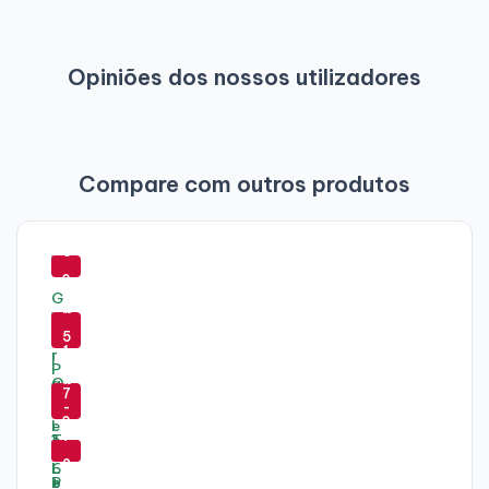
Opiniões dos nossos utilizadores
Compare com outros produtos
-
6
0
-
-
%
7
8
5
-
1
%
-
%
7
7
3
-
-
0
%
7
7
%
9
2