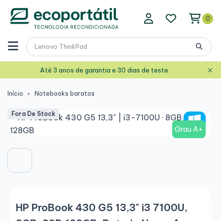
0
×
Até 3 anos de garantia e 30 dias de teste
Início
Notebooks baratos
Fora De Stock
Grau A+
HP ProBook 430 G5 13,3" i3 7100U,