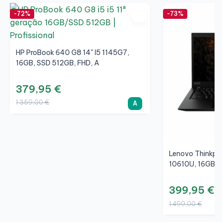
-72%
-73%
HP ProBook 640 G8 14" I5 1145G7,
16GB, SSD 512GB, FHD, A
379,95 €
1 359,00 €
A
Lenovo Thinkpad
10610U, 16GB, 
399,95 €
1 499,00 €