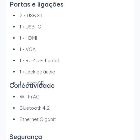
Portas e ligações
2 × USB 3.1
1 × USB-C
1 × HDMI
1 × VGA
1 × RJ-45 Ethernet
1 × Jack de áudio
1 × leitor SD
Conectividade
Wi-Fi AC
Bluetooth 4.2
Ethernet Gigabit
Segurança