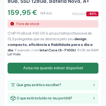
8GB, SSD 128GB, Bateria Nova, A+
159,95 €
IVA incl.
799,00 €
-80%
Fora de stock
O HP ProBook 430 G5 é um portátil profissional de
13,3 polegadas que se destaca pelo seu
design
compacto, eficiência e fiabilidade para o dia a
dia
. Equipado com
Intel Core i3-7100U
, 8 GB de RAM
Ler mais
e SSD de 128 GB, oferece uma experiência fluida em
tarefas de escritório, navegação e produtividade
básica. O seu tamanho reduzido e construção
Avisa-me quando estiver disponível
profissional tornam-no numa excelente opção para
quem procura
mobilidade, praticidade e um
portátil económico para trabalho ou estudos
.
Que grau estético escolher?
O que está incluído no teu portátil?