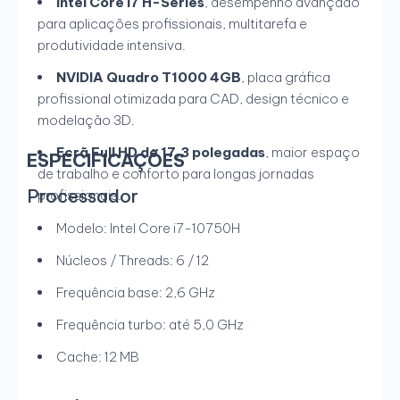
Intel Core i7 H-Series
, desempenho avançado
para aplicações profissionais, multitarefa e
produtividade intensiva.
NVIDIA Quadro T1000 4GB
, placa gráfica
profissional otimizada para CAD, design técnico e
modelação 3D.
Ecrã Full HD de 17,3 polegadas
, maior espaço
ESPECIFICAÇÕES
de trabalho e conforto para longas jornadas
Processador
profissionais.
Modelo: Intel Core i7-10750H
Núcleos / Threads: 6 / 12
Frequência base: 2,6 GHz
Frequência turbo: até 5,0 GHz
Cache: 12 MB