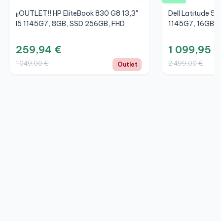
¡¡OUTLET!! HP EliteBook 830 G8 13,3"
Dell Latitude 5
I5 1145G7, 8GB, SSD 256GB, FHD
1145G7, 16GB, 
259,94 €
1 099,95 €
1 049,00 €
2 499,00 €
Outlet