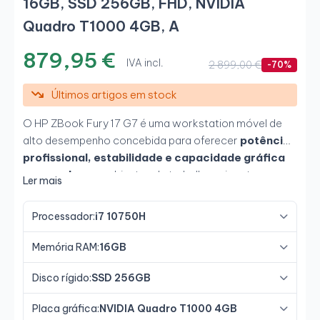
16GB, SSD 256GB, FHD, NVIDIA
Quadro T1000 4GB, A
879,95 €
IVA incl.
2 899,00 €
-70%
Últimos artigos em stock
O HP ZBook Fury 17 G7 é uma workstation móvel de
alto desempenho concebida para oferecer
potência
profissional, estabilidade e capacidade gráfica
avançada
em ambientes de trabalho exigentes.
Ler mais
Equipado com um potente
Intel Core i7-10750H
,
acompanhado de
16GB de RAM, SSD NVMe de
Processador:
i7 10750H
256GB e gráfica NVIDIA Quadro T1000 de 4GB
,
proporciona uma experiência fluida em CAD,
Memória RAM:
16GB
modelação 3D, edição e multitarefa intensiva. O seu
amplo ecrã
Full HD de 17,3 polegadas
permite
Disco rígido:
SSD 256GB
trabalhar com maior conforto e precisão em projetos
Placa gráfica:
NVIDIA Quadro T1000 4GB
profissionais.