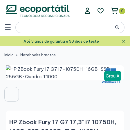
0
×
Até 3 anos de garantia e 30 dias de teste
Início
Notebooks baratos
Grau A
HP Zbook Fury 17 G7 17,3" i7 10750H,