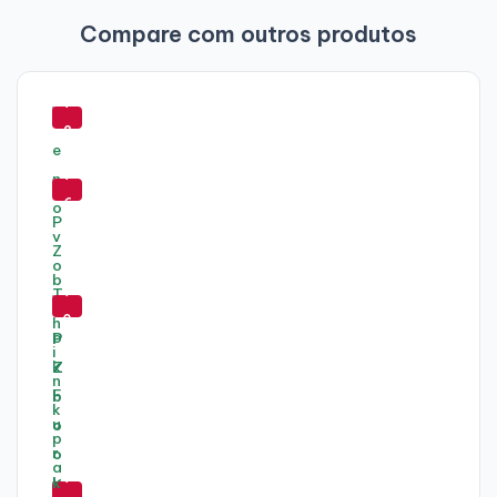
Compare com outros produtos
-
7
2
-
%
7
6
%
-
7
0
%
-
-
-
7
-
6
7