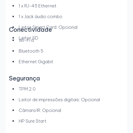
1 x RJ-45 Ethernet
1 x Jack áudio combo
Leitor Smart Card: Opcional
Conectividade
Leitor SD
Wi-Fi 6
Bluetooth 5
Ethernet Gigabit
Segurança
TPM 2.0
Leitor de impressões digitais: Opcional
Câmara IR: Opcional
HP Sure Start