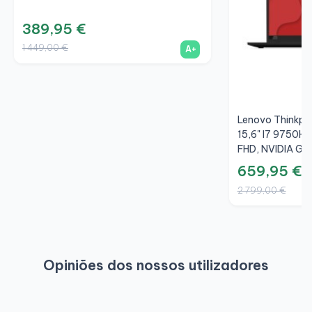
389,95 €
1 449,00 €
A+
Lenovo Thinkpa
15,6" I7 9750H,
FHD, NVIDIA Ge
4GB, A+
659,95 €
2 799,00 €
Opiniões dos nossos utilizadores