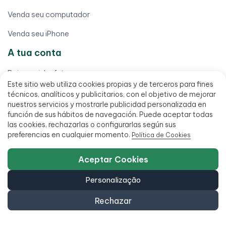
Venda seu computador
Venda seu iPhone
A tua conta
Baixar minha fatura
Este sitio web utiliza cookies propias y de terceros para fines
Direito de livre resolução
técnicos, analíticos y publicitarios, con el objetivo de mejorar
nuestros servicios y mostrarle publicidad personalizada en
Localizar meu pedido
función de sus hábitos de navegación. Puede aceptar todas
las cookies, rechazarlas o configurarlas según sus
Meus pedidos
preferencias en cualquier momento.
Política de Cookies
Minha conta
Aceptar Cookies
Processar uma garantia
Personalização
Termos legais
Rechazar
Aviso legal