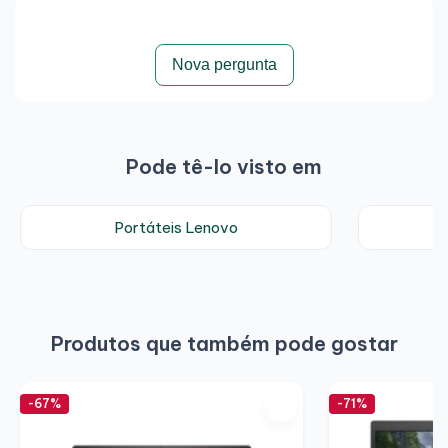
Nova pergunta
Pode tê-lo visto em
Portáteis Lenovo
P
Produtos que também pode gostar
-67%
-71%