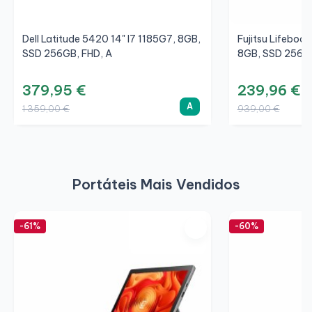
Dell Latitude 5420 14" I7 1185G7, 8GB,
Fujitsu Lifebook
SSD 256GB, FHD, A
8GB, SSD 256GB
379,95 €
239,96 €
A
1 359,00 €
939,00 €
Portáteis Mais Vendidos
-61%
-60%