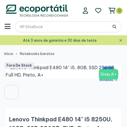
0
×
Até 3 anos de garantia e 30 dias de teste
Início
Notebooks baratos
Fora De Stock
Grau A+
Lenovo Thinkpad E480 14" i5 8250U,