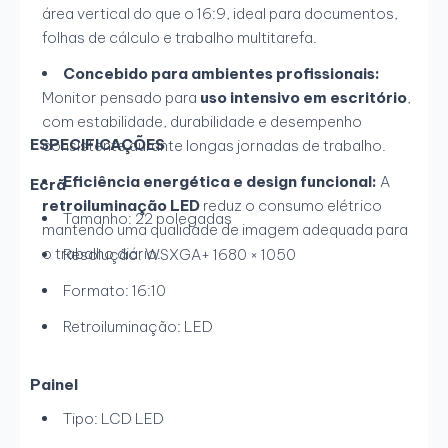
área vertical do que o 16:9, ideal para documentos,
folhas de cálculo e trabalho multitarefa.
Concebido para ambientes profissionais:
Monitor pensado para
uso intensivo em escritório
,
com estabilidade, durabilidade e desempenho
ESPECIFICAÇÕES
consistente durante longas jornadas de trabalho.
Eficiência energética e design funcional:
A
Ecrã
retroiluminação LED
reduz o consumo elétrico
Tamanho: 22 polegadas
mantendo uma qualidade de imagem adequada para
o trabalho diário.
Resolução: WSXGA+ 1680 × 1050
Formato: 16:10
Retroiluminação: LED
Painel
Tipo: LCD LED