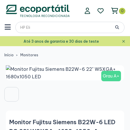
0
×
Até 3 anos de garantia e 30 dias de teste
Início
Monitores
Grau A+
Monitor Fujitsu Siemens B22W-6 LED