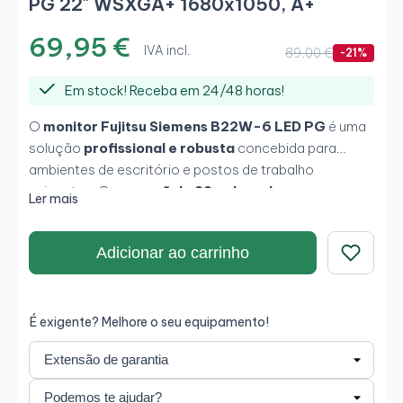
PG 22" WSXGA+ 1680x1050, A+
69,95 €
IVA incl.
89,00 €
-21%
Em stock! Receba em 24/48 horas!
O
monitor Fujitsu Siemens B22W-6 LED PG
é uma
solução
profissional e robusta
concebida para
ambientes de escritório e postos de trabalho
exigentes. O seu
ecrã de 22 polegadas
com
Ler mais
resolução
WSXGA+ (1680 × 1050)
oferece mais
espaço vertical do que o Full HD padrão, melhorando a
Adicionar ao carrinho
produtividade em tarefas administrativas e aplicações
empresariais. O seu design sóbrio em
cor preta
e a
Guardar
sua tecnologia
LED eficiente
tornam-no numa
opção fiável para utilização contínua.
É exigente? Melhore o seu equipamento!