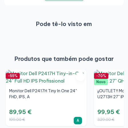
Pode tê-lo visto em
Produtos que também pode gostar
-55%
-70%
Novo
Monitor Dell P2417H Tiny In One 24"
¡¡OUTLET!! Monit
FHD, IPS, A
U2713H 27" IPS
89,95 €
99,95 €
199,00 €
329,00 €
A