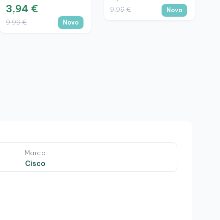
De Alta Velocidade
3,94 €
9,99 €
M
Novo
Universal
X
9,99 €
Novo
5
1
Marca
Cisco