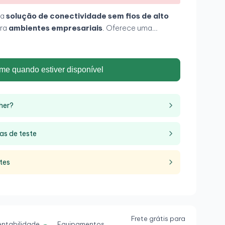
ma
solução de conectividade sem fios de alto
ara
ambientes empresariais
. Oferece uma
ocidade, fiabilidade e segurança
com suporte
ação como Wi‑Fi 6 (802.11ax)
. Este ponto de
nectividade rápida
e
fluida
para
dispositivos
me quando estiver disponível
ndo a experiência do utilizador. Com
e gestão e segurança, o 1815i é ideal para redes
m desempenho excecional e uma conectividade sem
her?
ompacto e discreto
torna-o perfeito para uma
 ambiente empresarial.
as de teste
tes
Frete grátis para
entabilidade
Equipamentos