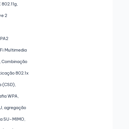
 802.11g,
ve 2
WPA2
Fi Multimedia
, Combinação
icação 802.1x
a (CSD),
afia WPA,
, agregação
ia SU-MIMO,