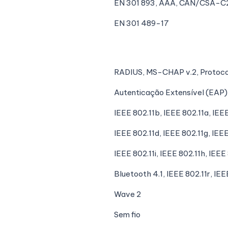
EN 301 893, AAA, CAN/CSA-C2
EN 301 489-17
RADIUS, MS-CHAP v.2, Protoco
Autenticação Extensível (EAP
IEEE 802.11b, IEEE 802.11a, IEE
IEEE 802.11d, IEEE 802.11g, IEEE
IEEE 802.11i, IEEE 802.11h, IEEE
Bluetooth 4.1, IEEE 802.11r, IEE
Wave 2
Sem fio