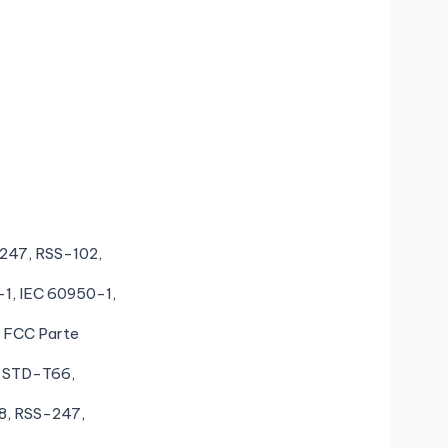
.247, RSS-102,
1, IEC 60950-1,
, FCC Parte
B STD-T66,
8, RSS-247,