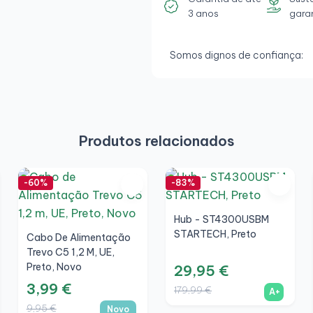
3 anos
gara
Somos dignos de confiança:
Produtos relacionados
-60%
-83%
Hub - ST4300USBM
STARTECH, Preto
Cabo De Alimentação
Trevo C5 1,2 M, UE,
Preto, Novo
29,95 €
3,99 €
179,99 €
A+
9,95 €
Novo