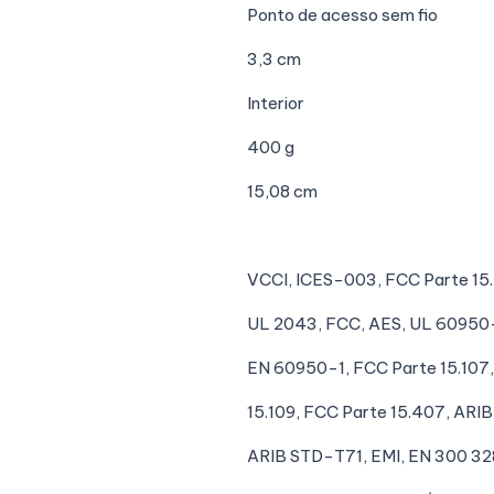
Ponto de acesso sem fio
3,3 cm
Interior
400 g
15,08 cm
VCCI, ICES-003, FCC Parte 15
UL 2043, FCC, AES, UL 60950-
EN 60950-1, FCC Parte 15.107
15.109, FCC Parte 15.407, ARI
ARIB STD-T71, EMI, EN 300 32