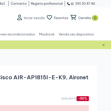
ês
Contacto
Registo profissional
951 20 47 46

Iniciar sessão
Favoritos
Carrinho
0
veis recondicionados
Macbook
Venda seu dispositivo
×
Grau A+
Cisco AIR-AP1815I-E-K9, Aironet
299,50 €
-90%