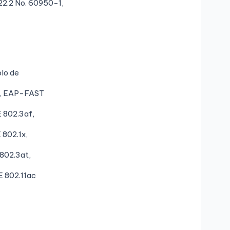
2.2 No. 60950-1,
lo de
), EAP-FAST
E 802.3af,
 802.1x,
 802.3at,
E 802.11ac