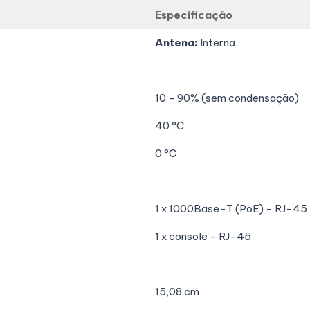
Especificação
Antena:
Interna
10 - 90% (sem condensação)
40 °C
0 °C
1 x 1000Base-T (PoE) - RJ-45
1 x console - RJ-45
15,08 cm