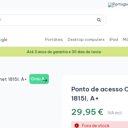
Portugu
Portáteis
Desktop computers
iPad
Mó
Até 3 anos de garantia e 30 dias de teste
Grau A+
Ponto de acesso 
1815I, A+
29,95 €
IVA incl.
Fora de stock