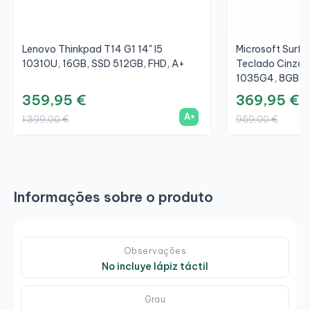
Lenovo Thinkpad T14 G1 14" I5
Microsoft Surfac
10310U, 16GB, SSD 512GB, FHD, A+
Teclado Cinza/C
1035G4, 8GB, S
359,95 €
369,95 €
A+
1 399,00 €
959,00 €
Informações sobre o produto
Observações
No incluye lápiz táctil
Grau