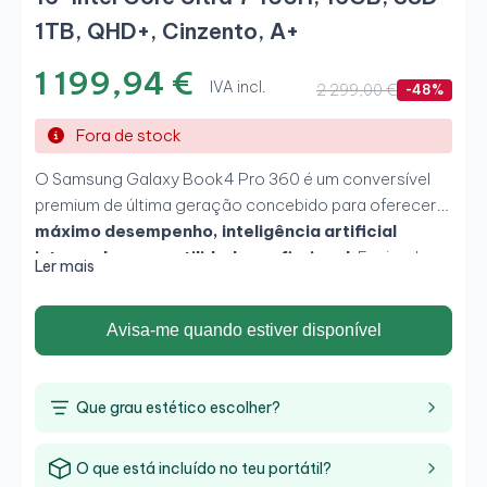
1TB, QHD+, Cinzento, A+
1 199,94 €
IVA incl.
2 299,00 €
-48%
Fora de stock
O Samsung Galaxy Book4 Pro 360 é um conversível
premium de última geração concebido para oferecer
máximo desempenho, inteligência artificial
integrada e versatilidade profissional
. Equipado
Ler mais
com o potente
Intel Core Ultra 7 155H
,
acompanhado de
16GB de memória RAM e SSD
Avisa-me quando estiver disponível
NVMe de 1TB
, proporciona uma experiência
excecional para produtividade avançada, multitarefa,
criação de conteúdo e trabalho híbrido. O seu
Que grau estético escolher?
espetacular ecrã
Dynamic AMOLED 2X tátil de 16
polegadas com resolução QHD+ e abertura de
360°
oferece uma qualidade de imagem excecional e
O que está incluído no teu portátil?