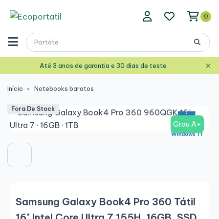
0
×
Até 3 anos de garantia e 30 dias de teste
Início
Notebooks baratos
Fora De Stock
Grau A+
Samsung Galaxy Book4 Pro 360 Tátil
16" Intel Core Ultra 7 155H, 16GB, SSD