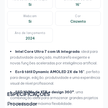
Si
16"
Webcam
Cor
Si
Cinzento
Ano de lançamento
2024
Intel Core Ultra 7 com IA integrada
, ideal para
produtividade avançada, multitarefa exigente e
novas funções aceleradas por inteligência artificial.
Ecrã tátil Dynamic AMOLED 2X de 16"
, perfeito
para design, edição, produtividade e uma experiência
visual de nível profissional.
SSD NVMe de 1TB e design 360°
, uma
ESPECIFICAÇÕES
combinação ideal para armazenar grandes projetos
Processador
e trabalhar com máxima flexibilidade.