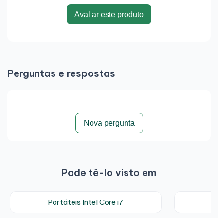
Avaliar este produto
Perguntas e respostas
Nova pergunta
Pode tê-lo visto em
Portáteis Intel Core i7
P