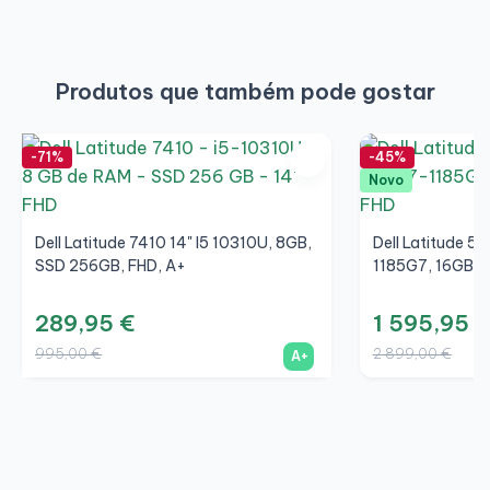
Produtos que também pode gostar
-71%
-45%
Novo
Dell Latitude 7410 14" I5 10310U, 8GB,
Dell Latitude 54
SSD 256GB, FHD, A+
1185G7, 16GB, 
289,95 €
1 595,95 €
995,00 €
2 899,00 €
A+