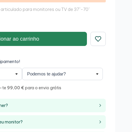
articulado para monitores ou TV de 37"-70"
ionar ao carrinho
Guardar
uipamento!
m-te
99,00 €
para o envio grátis
Novo
her?
teu monitor?