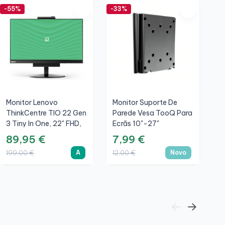
-55%
-33%
-5
Monitor Lenovo
Monitor Suporte De
S
ThinkCentre TIO 22 Gen
Parede Vesa TooQ Para
T
3 Tiny In One, 22" FHD,
Ecrãs 10"-27"
P
A
LP1023F-B
P
89,95 €
7,99 €
9
50x50/75x75/100x100mm,
A
Novo
199,00 €
12,00 €
1
Preto, Novo