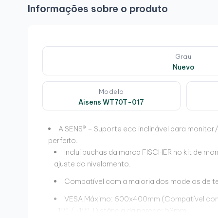
Informações sobre o produto
Grau
Nuevo
Modelo
Aisens WT70T-017
AISENS® – Suporte eco inclinável para monitor
perfeito.
Inclui buchas da marca FISCHER no kit de mont
ajuste do nivelamento.
Compatível com a maioria dos modelos de te
VESA Máximo: 600x400mm (Compatível com 
-12º / +12º. Distância da parede: 53mm