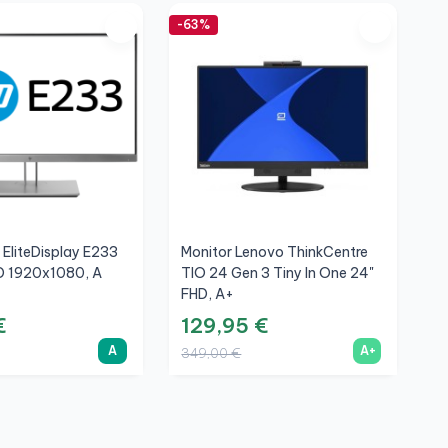
-63%
-6
 EliteDisplay E233
Monitor Lenovo ThinkCentre
M
HD 1920x1080, A
TIO 24 Gen 3 Tiny In One 24"
T
FHD, A+
F
€
129,95 €
1
A
A+
349,00 €
2