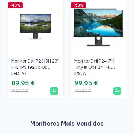
-43%
-50%
Monitor Dell P2319H 23"
Monitor Dell P2417H
FHD IPS 1920x1080
Tiny In One 24" FHD,
LED, A+
IPS, A+
89,95 €
99,95 €
A+
A+
159,00 €
199,00 €
Monitores Mais Vendidos