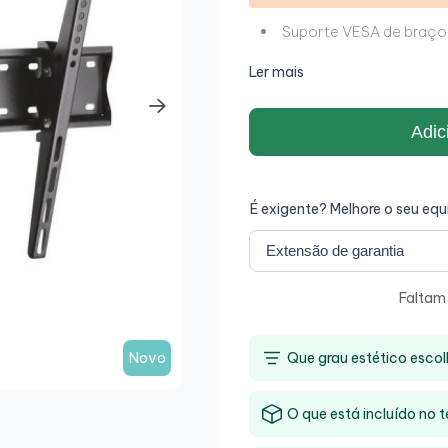
Suporte VESA de braço 
Ler mais
Adic
É exigente? Melhore o seu eq
Falta
Novo
Que grau estético escol
O que está incluído no 