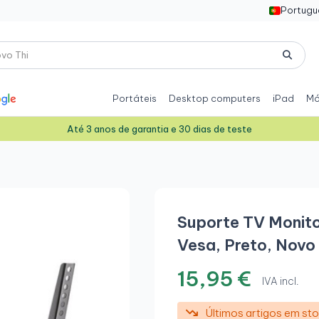
Portugu
Portáteis
Desktop computers
iPad
Mó
Até 3 anos de garantia e 30 dias de teste
Suporte TV Monito
Vesa, Preto, Novo
15,95 €
IVA incl.
Últimos artigos em st