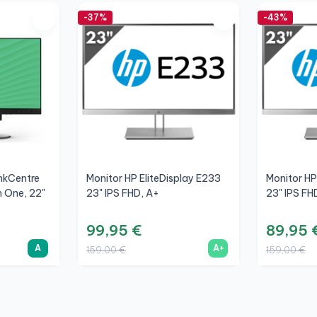
-37%
-43%
nkCentre
Monitor HP EliteDisplay E233
Monitor HP
n One, 22"
23" IPS FHD, A+
23" IPS F
99,95 €
89,95 
A
A+
159,00 €
159,00 €