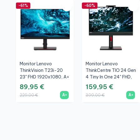
-61%
-60%
Monitor Lenovo
Monitor Lenovo
ThinkVision T23i-20
ThinkCentre TIO 24 Gen
23" FHD 1920x1080, A+
4 Tiny In One 24" FHD,
A+
89,95 €
159,95 €
A+
A+
229,00 €
399,00 €