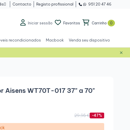
ês
Contacto
Registo profissional
951 20 47 46

Iniciar sessão
Favoritos
Carrinho
0
veis recondicionados
Macbook
Venda seu dispositivo
×
r Aisens WT70T-017 37" a 70"
29,95 €
-47%
ock