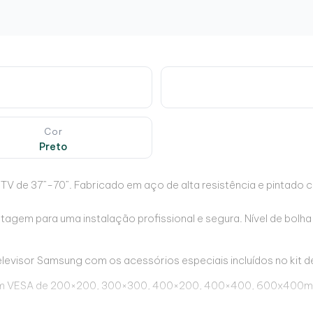
Cor
Preto
/TV de 37”-70”. Fabricado em aço de alta resistência e pintado
agem para uma instalação profissional e segura. Nível de bolha p
levisor Samsung com os acessórios especiais incluídos no kit
VESA de 200×200, 300×300, 400×200, 400×400, 600x400mm). 