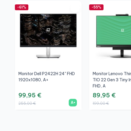
-61%
-55%
Monitor Dell P2422H 24" FHD
Monitor Lenovo Thi
1920x1080, A+
TIO 22 Gen 3 Tiny I
FHD, A
99,95 €
89,95 €
A+
255,00 €
199,00 €