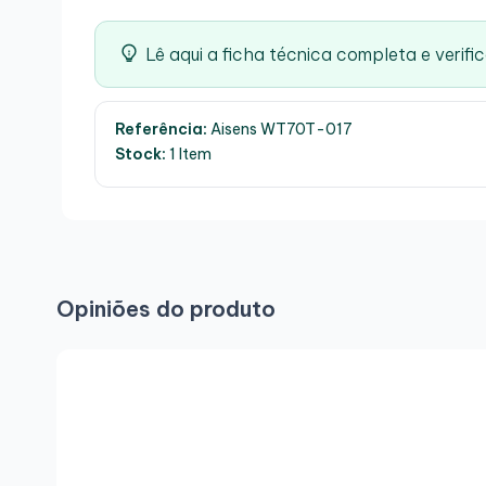
Manual de instruções em vários idiomas
Lê aqui a ficha técnica completa e verific
Referência:
Aisens WT70T-017
Stock:
1 Item
Opiniões do produto