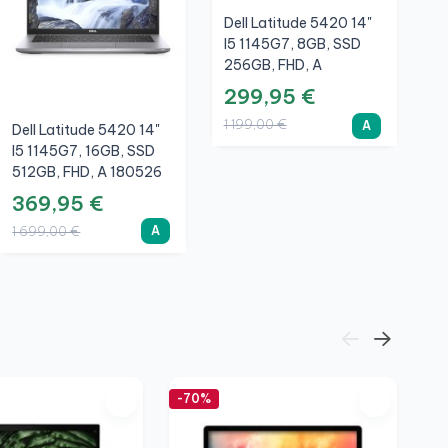
Dell Latitude 5420 14"
I5 1145G7, 8GB, SSD
256GB, FHD, A
299,95 €
1 199,00 €
A
Dell Latitude 5420 14"
H
I5 1145G7, 16GB, SSD
1
512GB, FHD, A 180526
5
369,95 €
3
A
1 699,00 €
1
-70%
-7