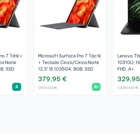
o 7 Tátil +
Microsoft Surface Pro 7 Táctil
Lenovo Thi
za Noite
+ Teclado Cinza/Cinza Noite
10310U, 1
GB, SSD
12,3" I5 1035G4, 8GB, SSD
FHD, A+
256GB, 3K, A+
379,95 €
329,95
A
A+
959,00 €
1 349,00 €