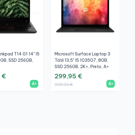
nkpad T14 G1 14" I5
Microsoft Surface Laptop 3
H
6GB, SSD 256GB,
Tátil 13,5" I5 1035G7, 8GB,
1
SSD 256GB, 2K+, Preto, A+
F
 €
299,95 €
4
A+
A+
999,00 €
1