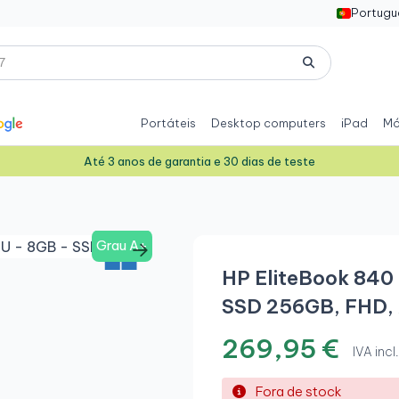
Portugu
Portáteis
Desktop computers
iPad
Mó
Até 3 anos de garantia e 30 dias de teste
Grau A+
HP EliteBook 840 
SSD 256GB, FHD,
269,95 €
IVA incl.
Fora de stock