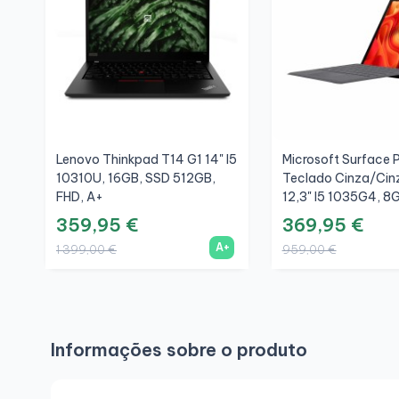
Lenovo Thinkpad T14 G1 14" I5
Microsoft Surface Pr
10310U, 16GB, SSD 512GB,
Teclado Cinza/Cin
FHD, A+
12,3" I5 1035G4, 8
256GB, 3K, A
359,95 €
369,95 €
A+
1 399,00 €
959,00 €
Informações sobre o produto