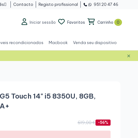
ês
Contacto
Registo profissional
951 20 47 46

Iniciar sessão
Favoritos
Carrinho
0
veis recondicionados
Macbook
Venda seu dispositivo
×
Grau A+
G5 Touch 14" i5 8350U, 8GB,
 A+
619,00 €
-56%