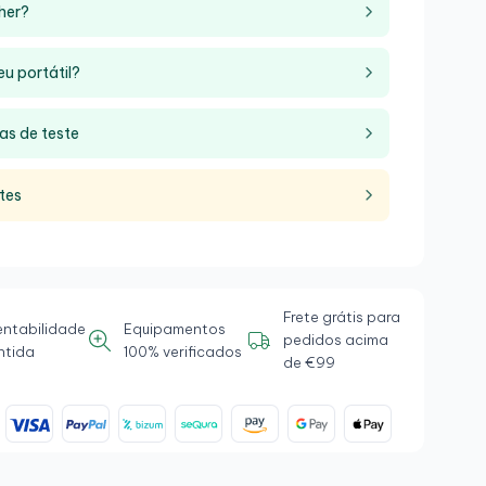
her?
eu portátil?
as de teste
tes
Frete grátis para
entabilidade
Equipamentos
pedidos acima
ntida
100% verificados
de €99