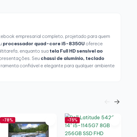
tebook empresarial completo, projetado para quem
eu
processador quad-core i5-8350U
oferece
ltitarefa, enquanto sua
tela Full HD sensível ao
apresentações. Seu
chassi de alumínio, teclado
ramenta confiável e elegante para qualquer ambiente
-78%
-75%
-7