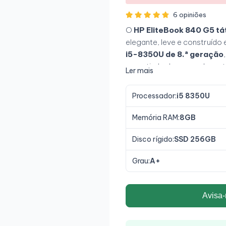
6 opiniões
O
HP EliteBook 840 G5 tát
elegante, leve e construído
i5-8350U de 8.ª geração
garantindo desempenho estáv
Ler mais
e trabalho em mobilidade. O
premium tornam-no num equi
Processador:
i5 8350U
fiabilidade, conforto e ve
Memória RAM:
8GB
Disco rígido:
SSD 256GB
Grau:
A+
Avisa-