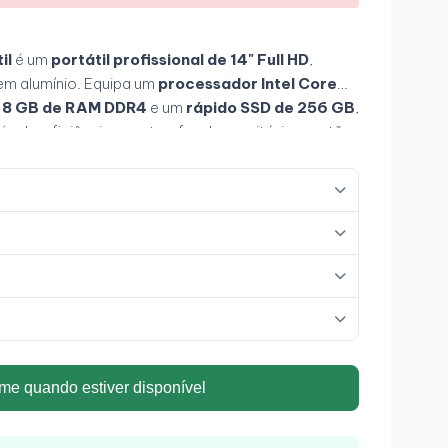
il
é um
portátil profissional de 14" Full HD
,
 em alumínio. Equipa um
processador Intel Core
,
8 GB de RAM DDR4
e um
rápido SSD de 256 GB
,
el e eficiência para tarefas de escritório, gestão
 seu
ecrã tátil antirreflexo
e o seu design
pamento ideal para profissionais que procuram
rsatilidade
.
me quando estiver disponível