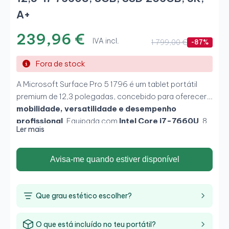
A+
239,96 €
IVA incl.
1 799,00 €
-87%
Fora de stock
A Microsoft Surface Pro 5 1796 é um tablet portátil
premium de 12,3 polegadas, concebido para oferecer
mobilidade, versatilidade e desempenho
profissional
. Equipada com
Intel Core i7-7660U
, 8
Ler mais
GB de RAM e SSD de 256 GB, proporciona uma
experiência fluida em multitarefa, produtividade e uso
diário. O seu ecrã tátil PixelSense 3K e o design
Avisa-me quando estiver disponível
ultraleve tornam-na uma excelente opção para quem
procura
portabilidade, qualidade visual e
flexibilidade entre tablet e portátil
.
Que grau estético escolher?
O que está incluído no teu portátil?