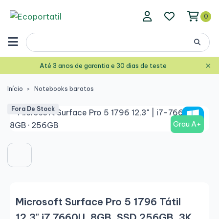
0
×
Até 3 anos de garantia e 30 dias de teste
Início
Notebooks baratos
Fora De Stock
Grau A+
Microsoft Surface Pro 5 1796 Tátil
12,3" i7 7660U, 8GB, SSD 256GB, 3K,