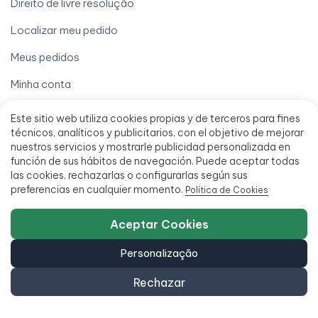
Direito de livre resolução
Localizar meu pedido
Meus pedidos
Minha conta
Processar uma garantia
Este sitio web utiliza cookies propias y de terceros para fines
técnicos, analíticos y publicitarios, con el objetivo de mejorar
Termos legais
nuestros servicios y mostrarle publicidad personalizada en
función de sus hábitos de navegación. Puede aceptar todas
Aviso legal
las cookies, rechazarlas o configurarlas según sus
preferencias en cualquier momento.
Política de Cookies
Condições de venda
Financiamento em até 18 meses
Aceptar Cookies
Política de Acessibilidade
Personalização
Rechazar