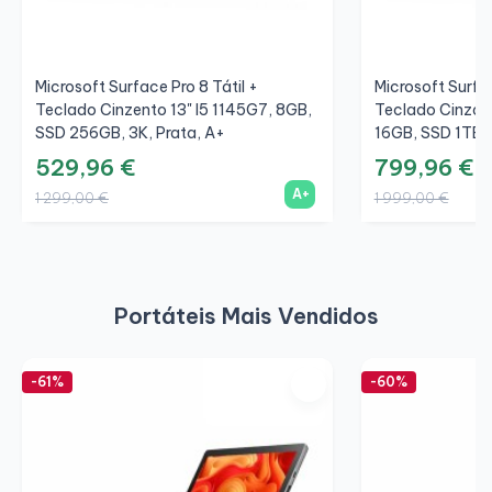
Microsoft Surface Pro 8 Tátil +
Microsoft Surfac
Teclado Cinzento 13" I5 1145G7, 8GB,
Teclado Cinza N
SSD 256GB, 3K, Prata, A+
16GB, SSD 1TB, 
529,96 €
799,96 €
A+
1 299,00 €
1 999,00 €
Portáteis Mais Vendidos
-61%
-60%